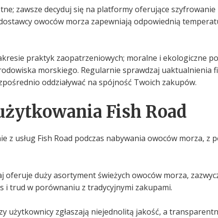
tne; zawsze decyduj się na platformy oferujące szyfrowanie
ni dostawcy owoców morza zapewniają odpowiednią temperat
akresie praktyk zaopatrzeniowych; moralne i ekologiczne po
środowiska morskiego. Regularnie sprawdzaj uaktualnienia 
pośrednio oddziaływać na spójność Twoich zakupów.
 użytkowania Fish Road
nie z usług Fish Road podczas nabywania owoców morza, z 
zaj oferuje duży asortyment świeżych owoców morza, zazwycz
s i trud w porównaniu z tradycyjnymi zakupami.
zy użytkownicy zgłaszają niejednolitą jakość, a transparen