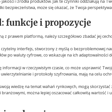
jakości i źródła produktów. Jak te czynniki oddziałują na Tw
odki bezpieczeństwa, może się okazać, że Twoja perspektywa 
: funkcje i propozycje
dną z prawem platformą, należy szczegółowo zbadać jej cech
 czytelny interfejs, stworzony z myślą o bezproblemowej nawi
ałów po waluty cyfrowe, co wskazuje na ich adaptowalności 
informacji w rzeczywistym czasie, co może usprawnić Twoje 
wierzytelnianie i protokoły szyfrowania, mają na celu och
 swoją wiedzę na temat wahań rynkowych, mogą skorzystać 
 branżowymi, można lepiej oszacować całkowitą wartość i u