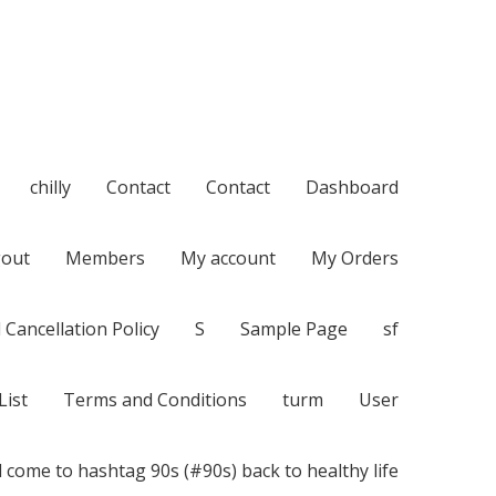
chilly
Contact
Contact
Dashboard
out
Members
My account
My Orders
 Cancellation Policy
S
Sample Page
sf
List
Terms and Conditions
turm
User
 come to hashtag 90s (#90s) back to healthy life