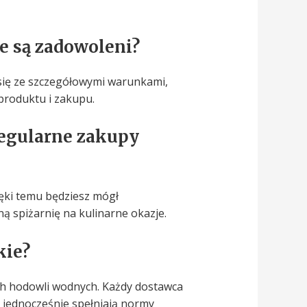
ie są zadowoleni?
się ze szczegółowymi warunkami,
 produktu i zakupu.
regularne zakupy
ęki temu będziesz mógł
 spiżarnię na kulinarne okazje.
kie?
ch hodowli wodnych. Każdy dostawca
 jednocześnie spełniają normy