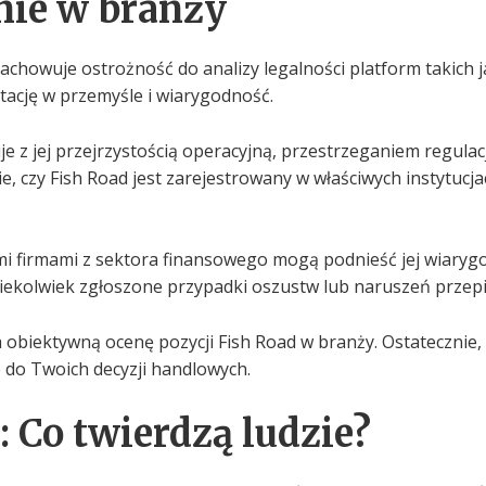
nie w branży
zachowuje ostrożność do analizy legalności platform takich 
utację w przemyśle i wiarygodność.
e z jej przejrzystością operacyjną, przestrzeganiem regula
e, czy Fish Road jest zarejestrowany w właściwych instytu
i firmami z sektora finansowego mogą podnieść jej wiaryg
kiekolwiek zgłoszone przypadki oszustw lub naruszeń przep
a obiektywną ocenę pozycji Fish Road w branży. Ostatecznie
 do Twoich decyzji handlowych.
: Co twierdzą ludzie?