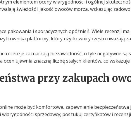
stotnym elementem oceny wiarygodności i ogólnej skutecznośc
chwalają świeżość i jakość owoców morza, wskazując zadowol
ące pakowania i sporadycznych opóźnień. Wiele recenzji ma
 użytkownika platformy, który użytkownicy często uważają z
ne recenzje zaznaczają niezawodność, o tyle negatywne są 
 ocen ujawnia znaczną liczbę stałych klientów, co wskazuje
zeństwa przy zakupach o
line może być komfortowe, zapewnienie bezpieczeństwa je
ji wiarygodności sprzedawcy; poszukuj certyfikatów i recenz