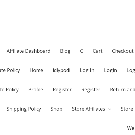
Affiliate Dashboard
Blog
C
Cart
Checkout
te Policy
Home
idlypodi
Log In
Login
Log
te Policy
Profile
Register
Register
Return and
Shipping Policy
Shop
Store Affiliates
Store 
Wel