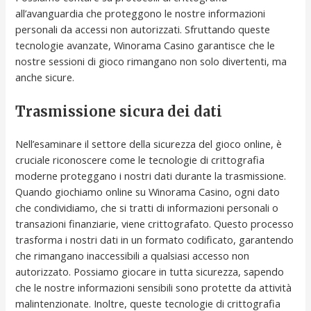
all’avanguardia che proteggono le nostre informazioni
personali da accessi non autorizzati. Sfruttando queste
tecnologie avanzate, Winorama Casino garantisce che le
nostre sessioni di gioco rimangano non solo divertenti, ma
anche sicure.
Trasmissione sicura dei dati
Nell’esaminare il settore della sicurezza del gioco online, è
cruciale riconoscere come le tecnologie di crittografia
moderne proteggano i nostri dati durante la trasmissione.
Quando giochiamo online su Winorama Casino, ogni dato
che condividiamo, che si tratti di informazioni personali o
transazioni finanziarie, viene crittografato. Questo processo
trasforma i nostri dati in un formato codificato, garantendo
che rimangano inaccessibili a qualsiasi accesso non
autorizzato. Possiamo giocare in tutta sicurezza, sapendo
che le nostre informazioni sensibili sono protette da attività
malintenzionate. Inoltre, queste tecnologie di crittografia