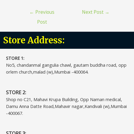
←
Previous
Next Post
→
Post
Store Address:
STORE 1:​
No5, chandanmal gangulia chawl, gautam buddha road, opp
orlem church,malad (w),Mumbai -400064.
STORE 2:
Shop no C21, Mahavi Krupa Building, Opp Naman medical,
Damu Anna Datte Road,Mahavir nagar,Kandivali (w),Mumbai
-400067.
STORE 3: