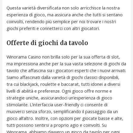
Questa varietà diversificata non solo arricchisce la nostra
esperienza di gioco, ma assicura anche che tutti si sentano
coinvolti, rendendo più semplice per noi trovare i nostri
giochi preferiti e connetterci con altri giocatori.
Offerte di giochi da tavolo
Winorama Casino non brilla solo per la sua offerta di slot,
ma impressiona anche per la sua vasta selezione di giochi da
tavolo che affascina sia i giocatori esperti che i nuovi arrivati.
Siamo affascinati dalla varietà di giochi classici disponibili,
tra cui blackjack, roulette e baccarat, tutti idonei a diversi
livelli di abilità e preferenze. Ogni gioco offre norme e
strategie uniche, assicurandoci un’esperienza di gioco
stimolante. L’interfaccia user-friendly ci consente di
muoverci senza sforzo, semplificando il passaggio da un
gioco all’altro. Inoltre, con opzioni per giocate basse e alte,
tutti possono sentirsi a proprio agio e coinvolti. Su
Winorama, abbiamo davvero un gioco da tavolo per ogni