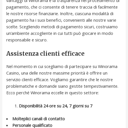
vantaggi di Winorama è la trasparenza nel procedimento di
pagamento, che ci consente di tenere traccia di facilmente
le nostre risorse finanziarie. Inoltre, ciascuna modalità di
pagamento ha i suoi benefici, convenienti alle nostre varie
scelte. Scegliendo metodi di pagamento sicuri, costruiamo
un’ambiente accogliente in cui tutti può giocare in modo
responsabile e sicuro.
Assistenza clienti efficace
Nel momento in cui scegliamo di partecipare su Winorama
Casino, una delle nostre massime priorità è offrire un
servizio clienti efficace. Vogliamo garantire che le nostre
problematiche e domande siano gestite tempestivamente.
Ecco perché Winorama eccelle in questo settore:
Disponibilità 24 ore su 24, 7 giorni su 7
Molteplici canali di contatto
Personale qualificato