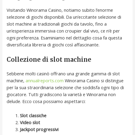
Visitando Winorama Casino, notiamo subito l’enorme
selezione di giochi disponibili. Da un’eccitante selezione di
slot machine ai tradizionali giochi da tavolo, fino a
un’esperienza immersiva con croupier dal vivo, ce n’è per
ogni preferenza. Esaminiamo nel dettaglio cosa fa questa
diversificata libreria di giochi così affascinante.
Collezione di slot machine
Sebbene molti casinò offrano una grande gamma di slot
machine,
annualreports.com
Winorama Casino si distingue
per la sua straordinaria selezione che soddisfa ogni tipo di
giocatore. Tutti gradiscono la varietà e Winorama non
delude. Ecco cosa possiamo aspettarci:
Slot classiche
Video slot
Jackpot progressivi