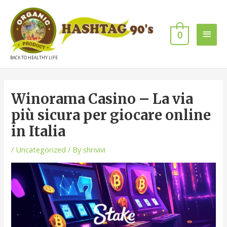
0
BACK TO HEALTHY LIFE
Winorama Casino – La via
più sicura per giocare online
in Italia
/
Uncategorized
/ By
shrivivi