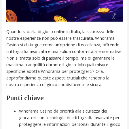
Quando si parla di gioco online in Italia, la sicurezza delle
nostre esperienze non può essere trascurata. Winorama
Casino si distingue come un’opzione di eccellenza, offrendo
crittografia avanzata e una solida conformità alle normative.
Non si tratta solo di passare il tempo, ma di garantire la
massima tranquillità durante il gioco. Ma quali misure
specifiche adotta Winorama per proteggerci? Ora,
approfondiamo queste aspetti cruciali che rendono la
nostra esperienza di gioco soddisfacente e sicura.
Punti chiave
Winorama Casino dà priorità alla sicurezza dei
giocatori con tecnologie di crittografia avanzate per
proteggere le informazioni personali durante il gioco