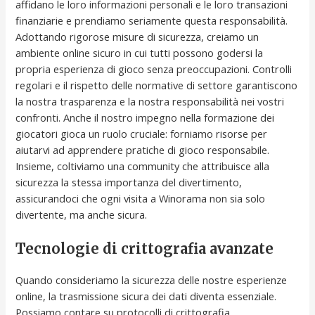
affidano le loro informazioni personali e le loro transazioni
finanziarie e prendiamo seriamente questa responsabilità.
Adottando rigorose misure di sicurezza, creiamo un
ambiente online sicuro in cui tutti possono godersi la
propria esperienza di gioco senza preoccupazioni. Controlli
regolari e il rispetto delle normative di settore garantiscono
la nostra trasparenza e la nostra responsabilità nei vostri
confronti. Anche il nostro impegno nella formazione dei
giocatori gioca un ruolo cruciale: forniamo risorse per
aiutarvi ad apprendere pratiche di gioco responsabile.
Insieme, coltiviamo una community che attribuisce alla
sicurezza la stessa importanza del divertimento,
assicurandoci che ogni visita a Winorama non sia solo
divertente, ma anche sicura.
Tecnologie di crittografia avanzate
Quando consideriamo la sicurezza delle nostre esperienze
online, la trasmissione sicura dei dati diventa essenziale.
Possiamo contare su protocolli di crittografia