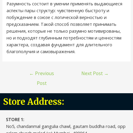
Разумность состоит в умении применять выдающиеся
аспекты пары структур: чувственную быстроту и
побуждение в союзе с логической верностью и
предсказанием. Такой способ позволяет принимать
решения, которые не только разумно мотивированы,
но и подходят глубинным потребностям и ценностям
характера, создавая фундамент для длительного
благополучия и самовыражения.
←
Previous
Next Post
→
Post
Store Address:
STORE 1:​
No5, chandanmal gangulia chawl, gautam buddha road, opp
orlem church,malad (w),Mumbai -400064.