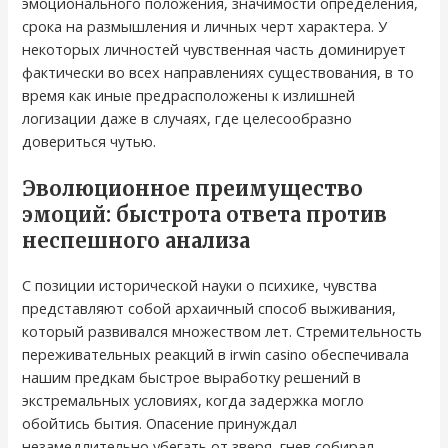
эмоционального положения, значимости определения,
срока на размышления и личных черт характера. У
некоторых личностей чувственная часть доминирует
фактически во всех направлениях существования, в то
время как иные предрасположены к излишней
логизации даже в случаях, где целесообразно
довериться чутью.
Эволюционное преимущество
эмоций: быстрота ответа против
неспешного анализа
С позиции исторической науки о психике, чувства
представляют собой архаичный способ выживания,
который развивался множеством лет. Стремительность
переживательных реакций в irwin casino обеспечивала
нашим предкам быстрое выработку решений в
экстремальных условиях, когда задержка могло
обойтись бытия. Опасение принуждал
незамедлительно убегать от зверя, гнев собирал