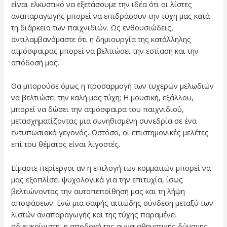
είναι ελκυστικό να εξετάσουμε την ιδέα ότι οι λίστες
αναπαραγωγής μπορεί να επιδράσουν την τύχη μας κατά
τη διάρκεια των παιχνιδιών. Ως ενθουσιώδεις,
αντιλαμβανόμαστε ότι η δημιουργία της κατάλληλης
ατμόσφαιρας μπορεί να βελτιώσει την εστίαση και την
απόδοσή μας.
Θα μπορούσε όμως η προσαρμογή των τυχερών μελωδιών
να βελτιώσει την καλή μας τύχη; Η μουσική, εξάλλου,
μπορεί να δώσει την ατμόσφαιρα του παιχνιδιού,
μετασχηματίζοντας μια συνηθισμένη συνεδρία σε ένα
εντυπωσιακό γεγονός. Ωστόσο, οι επιστημονικές μελέτες
επί του θέματος είναι λιγοστές.
Είμαστε περίεργοι αν η επιλογή των κομματιών μπορεί να
μας εξοπλίσει ψυχολογικά για την επιτυχία, ίσως
βελτιώνοντας την αυτοπεποίθησή μας και τη λήψη
αποφάσεων. Ενώ μια σαφής αιτιώδης σύνδεση μεταξύ των
λιστών αναπαραγωγής και της τύχης παραμένει
αδιευκρίνιστη, η αποδοχή της συναισθηματικής δύναμης