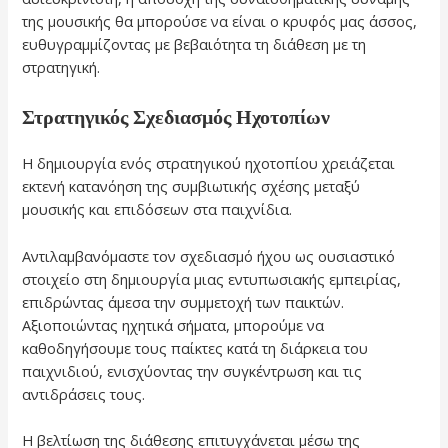
της μουσικής θα μπορούσε να είναι ο κρυφός μας άσσος,
ευθυγραμμίζοντας με βεβαιότητα τη διάθεση με τη
στρατηγική.
Στρατηγικός Σχεδιασμός Ηχοτοπίων
Η δημιουργία ενός στρατηγικού ηχοτοπίου χρειάζεται
εκτενή κατανόηση της συμβιωτικής σχέσης μεταξύ
μουσικής και επιδόσεων στα παιχνίδια.
Αντιλαμβανόμαστε τον σχεδιασμό ήχου ως ουσιαστικό
στοιχείο στη δημιουργία μιας εντυπωσιακής εμπειρίας,
επιδρώντας άμεσα την συμμετοχή των παικτών.
Αξιοποιώντας ηχητικά σήματα, μπορούμε να
καθοδηγήσουμε τους παίκτες κατά τη διάρκεια του
παιχνιδιού, ενισχύοντας την συγκέντρωση και τις
αντιδράσεις τους.
Η βελτίωση της διάθεσης επιτυγχάνεται μέσω της