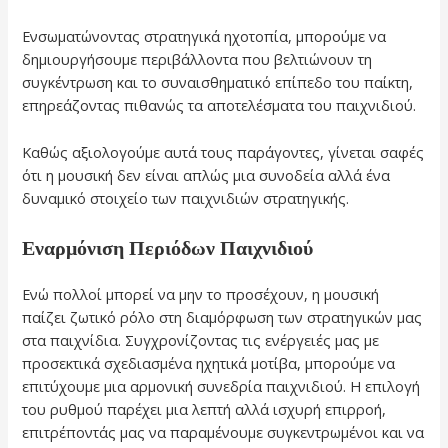
Ενσωματώνοντας στρατηγικά ηχοτοπία, μπορούμε να
δημιουργήσουμε περιβάλλοντα που βελτιώνουν τη
συγκέντρωση και το συναισθηματικό επίπεδο του παίκτη,
επηρεάζοντας πιθανώς τα αποτελέσματα του παιχνιδιού.
Καθώς αξιολογούμε αυτά τους παράγοντες, γίνεται σαφές
ότι η μουσική δεν είναι απλώς μια συνοδεία αλλά ένα
δυναμικό στοιχείο των παιχνιδιών στρατηγικής.
Εναρμόνιση Περιόδων Παιχνιδιού
Ενώ πολλοί μπορεί να μην το προσέχουν, η μουσική
παίζει ζωτικό ρόλο στη διαμόρφωση των στρατηγικών μας
στα παιχνίδια. Συγχρονίζοντας τις ενέργειές μας με
προσεκτικά σχεδιασμένα ηχητικά μοτίβα, μπορούμε να
επιτύχουμε μια αρμονική συνεδρία παιχνιδιού. Η επιλογή
του ρυθμού παρέχει μια λεπτή αλλά ισχυρή επιρροή,
επιτρέποντάς μας να παραμένουμε συγκεντρωμένοι και να