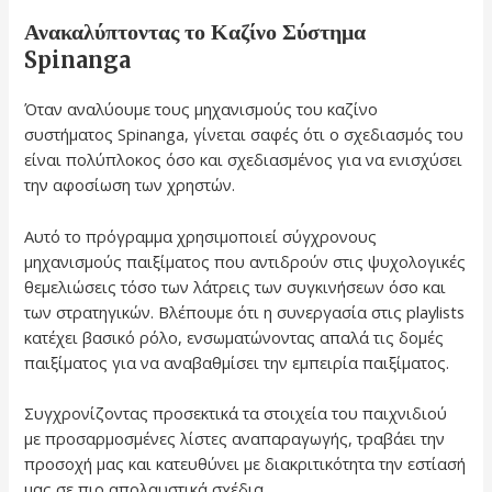
Ανακαλύπτοντας το Καζίνο Σύστημα
Spinanga
Όταν αναλύουμε τους μηχανισμούς του καζίνο
συστήματος Spinanga, γίνεται σαφές ότι ο σχεδιασμός του
είναι πολύπλοκος όσο και σχεδιασμένος για να ενισχύσει
την αφοσίωση των χρηστών.
Αυτό το πρόγραμμα χρησιμοποιεί σύγχρονους
μηχανισμούς παιξίματος που αντιδρούν στις ψυχολογικές
θεμελιώσεις τόσο των λάτρεις των συγκινήσεων όσο και
των στρατηγικών. Βλέπουμε ότι η συνεργασία στις playlists
κατέχει βασικό ρόλο, ενσωματώνοντας απαλά τις δομές
παιξίματος για να αναβαθμίσει την εμπειρία παιξίματος.
Συγχρονίζοντας προσεκτικά τα στοιχεία του παιχνιδιού
με προσαρμοσμένες λίστες αναπαραγωγής, τραβάει την
προσοχή μας και κατευθύνει με διακριτικότητα την εστίασή
μας σε πιο απολαυστικά σχέδια.