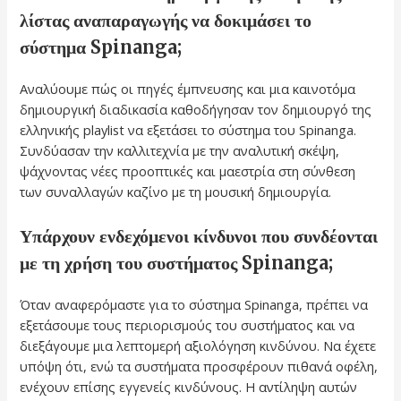
λίστας αναπαραγωγής να δοκιμάσει το
σύστημα Spinanga;
Αναλύουμε πώς οι πηγές έμπνευσης και μια καινοτόμα
δημιουργική διαδικασία καθοδήγησαν τον δημιουργό της
ελληνικής playlist να εξετάσει το σύστημα του Spinanga.
Συνδύασαν την καλλιτεχνία με την αναλυτική σκέψη,
ψάχνοντας νέες προοπτικές και μαεστρία στη σύνθεση
των συναλλαγών καζίνο με τη μουσική δημιουργία.
Υπάρχουν ενδεχόμενοι κίνδυνοι που συνδέονται
με τη χρήση του συστήματος Spinanga;
Όταν αναφερόμαστε για το σύστημα Spinanga, πρέπει να
εξετάσουμε τους περιορισμούς του συστήματος και να
διεξάγουμε μια λεπτομερή αξιολόγηση κινδύνου. Να έχετε
υπόψη ότι, ενώ τα συστήματα προσφέρουν πιθανά οφέλη,
ενέχουν επίσης εγγενείς κινδύνους. Η αντίληψη αυτών