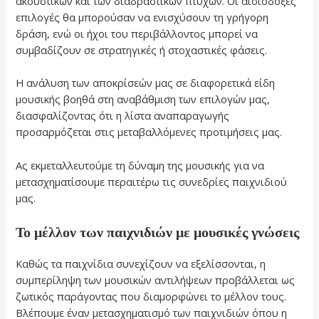
ακουστικών και των διαδραστικών πτυχών. Οι αισιόδοξες
επιλογές θα μπορούσαν να ενισχύσουν τη γρήγορη
δράση, ενώ οι ήχοι του περιβάλλοντος μπορεί να
συμβαδίζουν σε στρατηγικές ή στοχαστικές φάσεις.
Η ανάλυση των αποκρίσεών μας σε διαφορετικά είδη
μουσικής βοηθά στη αναβάθμιση των επιλογών μας,
διασφαλίζοντας ότι η λίστα αναπαραγωγής
προσαρμόζεται στις μεταβαλλόμενες προτιμήσεις μας.
Ας εκμεταλλευτούμε τη δύναμη της μουσικής για να
μετασχηματίσουμε περαιτέρω τις συνεδρίες παιχνιδιού
μας.
Το μέλλον των παιχνιδιών με μουσικές γνώσεις
Καθώς τα παιχνίδια συνεχίζουν να εξελίσσονται, η
συμπερίληψη των μουσικών αντιλήψεων προβάλλεται ως
ζωτικός παράγοντας που διαμορφώνει το μέλλον τους.
Βλέπουμε έναν μετασχηματισμό των παιχνιδιών όπου η