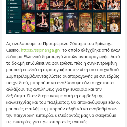
Ας αναλύσουμε το Προτιμώμενο Σύστημα του Spinanga
Casino,
https://sspinanga.gr/
, το οποίο ελέγχθηκε από έναν
διάσημο Ελληνικό δημιουργό λιστών αναπαραγωγής. Αυτό
το δοκιμή επιδιώκει να φανερώσει πώς η συγκεντρωμένη
μουσική επιδρά τη στρατηγική και την νίκη του παιχνιδιού.
Συμπεριλαμβάνοντας λίστες αναπαραγωγής με συνεδρίες
παιχνιδιού, μπορούμε να αναλύσουμε εάν τα ηχοτοπία
αλλάζουν τις αντιλήψεις για την ευκαιρία και την
δεξιότητα. Όταν διερευνούμε αυτή τη συμβολή της
καλλιτεχνίας και του παιξίματος, θα αποκαλύψουμε εάν οι
μουσικές αντιλήψεις μπορούν αληθινά να αναβαθμίσουν
την παιχνιδική εμπειρία, δελεάζοντάς μας να σκεφτούμε
τις ευκαιρίες για πρωτοποριακές τακτικές.