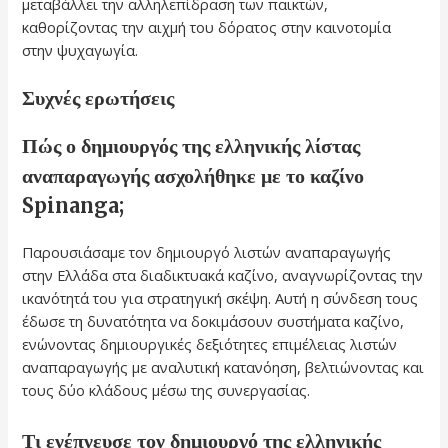
μεταβάλλει την αλληλεπίδραση των παικτών,
καθορίζοντας την αιχμή του δόρατος στην καινοτομία
στην ψυχαγωγία.
Συχνές ερωτήσεις
Πώς ο δημιουργός της ελληνικής λίστας
αναπαραγωγής ασχολήθηκε με το καζίνο
Spinanga;
Παρουσιάσαμε τον δημιουργό λιστών αναπαραγωγής
στην Ελλάδα στα διαδικτυακά καζίνο, αναγνωρίζοντας την
ικανότητά του για στρατηγική σκέψη. Αυτή η σύνδεση τους
έδωσε τη δυνατότητα να δοκιμάσουν συστήματα καζίνο,
ενώνοντας δημιουργικές δεξιότητες επιμέλειας λιστών
αναπαραγωγής με αναλυτική κατανόηση, βελτιώνοντας και
τους δύο κλάδους μέσω της συνεργασίας.
Τι ενέπνευσε τον δημιουργό της ελληνικής