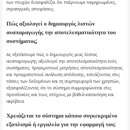
των πτυχών διασφαλίζει ότι παίρνουμε τεκμηριωμένες,
στρατηγικές αποφάσεις.
Πώς αξιολογεί ο δημιουργός λιστών
αναπαραγωγής την αποτελεσματικότητα του
συστήματος;
Ας εξετάσουμε πώς ο δημιουργός μιας λίστας
αναπαραγωγής αξιολογεί την αποτελεσματικότητα ενός
συστήματος. Χρησιμοποιεί μετρήσεις αποτελεσματικότητας
και πραγματοποιεί ανάλυση απόδοσης, εστιάζοντας στις
τάσεις των δεδομένων και τη συμπεριφορά των χρηστών,
εξασφαλίζοντας ότι το σύστημα συμμορφώνεται στις
προσδοκίες και τους στόχους με βαθιά κατανόηση και
ακρίβεια.
Χρειάζεται το σύστημα κάποιο συγκεκριμένο
εξοπλισμό ή εργαλεία για την εφαρμογή του;