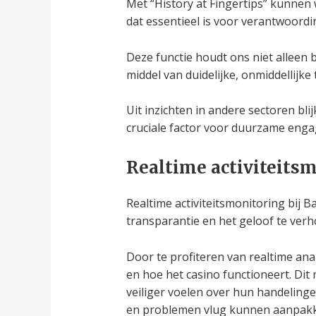
Met “History at Fingertips” kunnen 
dat essentieel is voor verantwoordi
Deze functie houdt ons niet alleen
middel van duidelijke, onmiddellijk
Uit inzichten in andere sectoren bli
cruciale factor voor duurzame eng
Realtime activiteits
Realtime activiteitsmonitoring bij 
transparantie en het geloof te ver
Door te profiteren van realtime ana
en hoe het casino functioneert. Dit
veiliger voelen over hun handelinge
en problemen vlug kunnen aanpak