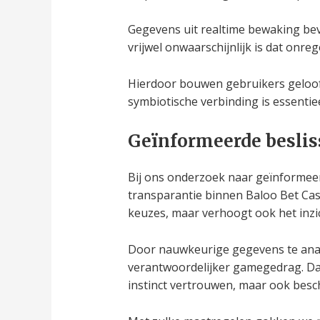
Gegevens uit realtime bewaking bev
vrijwel onwaarschijnlijk is dat onr
Hierdoor bouwen gebruikers geloof i
symbiotische verbinding is essentie
Geïnformeerde besli
Bij ons onderzoek naar geïnformeer
transparantie binnen Baloo Bet Cas
keuzes, maar verhoogt ook het inzi
Door nauwkeurige gegevens te anal
verantwoordelijker gamegedrag. Dat
instinct vertrouwen, maar ook bes