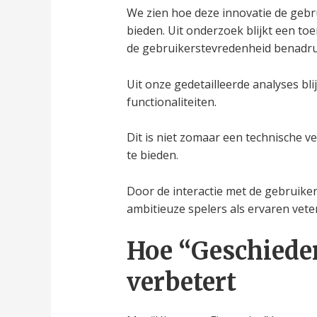
We zien hoe deze innovatie de gebr
bieden. Uit onderzoek blijkt een t
de gebruikerstevredenheid benadru
Uit onze gedetailleerde analyses bl
functionaliteiten.
Dit is niet zomaar een technische
te bieden.
Door de interactie met de gebruiker
ambitieuze spelers als ervaren vete
Hoe “Geschieden
verbetert