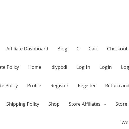
Affiliate Dashboard
Blog
C
Cart
Checkout
te Policy
Home
idlypodi
Log In
Login
Log
te Policy
Profile
Register
Register
Return and
Shipping Policy
Shop
Store Affiliates
Store 
Wel