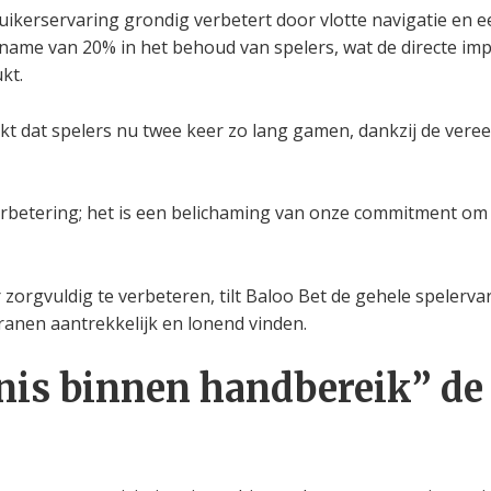
uikerservaring grondig verbetert door vlotte navigatie en 
oename van 20% in het behoud van spelers, wat de directe i
kt.
ijkt dat spelers nu twee keer zo lang gamen, dankzij de ver
 verbetering; het is een belichaming van onze commitment
 zorgvuldig te verbeteren, tilt Baloo Bet de gehele spelerva
ranen aantrekkelijk en lonend vinden.
is binnen handbereik” de 