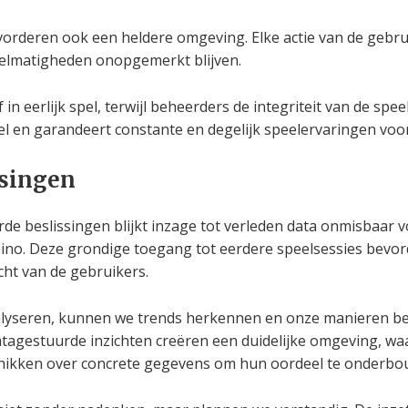
orderen ook een heldere omgeving. Elke actie van de gebru
egelmatigheden onopgemerkt blijven.
n eerlijk spel, terwijl beheerders de integriteit van de sp
el en garandeert constante en degelijk speelervaringen voo
ssingen
de beslissingen blijkt inzage tot verleden data onmisbaar 
ino. Deze grondige toegang tot eerdere speelsessies bevor
cht van de gebruikers.
yseren, kunnen we trends herkennen en onze manieren begr
agestuurde inzichten creëren een duidelijke omgeving, waa
chikken over concrete gegevens om hun oordeel te onderbo