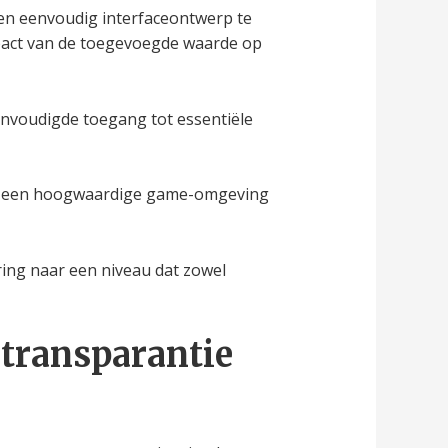
een eenvoudig interfaceontwerp te
mpact van de toegevoegde waarde op
eenvoudigde toegang tot essentiële
 om een hoogwaardige game-omgeving
ring naar een niveau dat zowel
transparantie