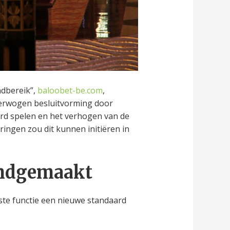
ndbereik”,
baloobet-be.com
,
verwogen besluitvorming door
oord spelen en het verhogen van de
ingen zou dit kunnen initiëren in
endgemaakt
ste functie een nieuwe standaard