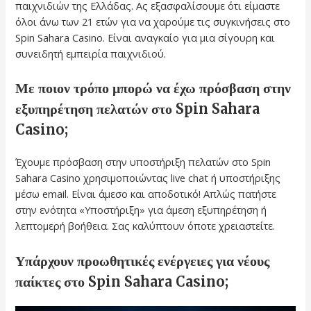
παιχνιδιών της Ελλάδας. Ας εξασφαλίσουμε ότι είμαστε
όλοι άνω των 21 ετών για να χαρούμε τις συγκινήσεις στο
Spin Sahara Casino. Είναι αναγκαίο για μια σίγουρη και
συνειδητή εμπειρία παιχνιδιού.
Με ποιον τρόπο μπορώ να έχω πρόσβαση στην
εξυπηρέτηση πελατών στο Spin Sahara
Casino;
Έχουμε πρόσβαση στην υποστήριξη πελατών στο Spin
Sahara Casino χρησιμοποιώντας live chat ή υποστήριξης
μέσω email. Είναι άμεσο και αποδοτικό! Απλώς πατήστε
στην ενότητα «Υποστήριξη» για άμεση εξυπηρέτηση ή
λεπτομερή βοήθεια. Σας καλύπτουν όποτε χρειαστείτε.
Υπάρχουν προωθητικές ενέργειες για νέους
παίκτες στο Spin Sahara Casino;