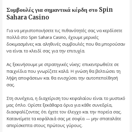
Συμβουλές για σημαντικά κέρδη στο Spin
Sahara Casino
Για να μεγιστοποιήσετε τις πιθανότητές σας να κερδίσετε
πολλά στο Spin Sahara Casino, έχουμε μερικές
δοκιμασμένες και αληθινές συμβουλές που θα μπορούσαν
να είναι το κλειδί σας για την επιτυχία.
Ας ξεκινήσουμε με στρατηγικές νίκης: επικεντρωθείτε σε
παιχνίδια που γνωρίζετε καλά. Η γνώση θα βελτιώσει τη
λήψη αποφάσεων και θα ενισχύσει την αυτοπεποίθησή
σας.
Στη συνέχεια, η διαχείριση του κεφαλαίου είναι το μυστικό
μας όπλο. Ορίστε ξεκάθαρα όρια για κάθε συνεδρία,
διασφαλίζοντας ότι έχετε τον έλεγχο και την πορεία σας.
Κατανείμετε τα κεφάλαιά σας με σοφία — μην σπαταλάτε
απερίσκεπτα στους πρώτους γύρους.