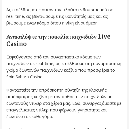
Ας εισέλθουμε σε αυτόν τον πλούτο ενθουσιασμού σε
real-time, ας βελτιώσουμε τις ικανότητές μας και ας
βιώσουμε έναν κόσμο όπου η νίκη είναι άμεση.
Ανακαλύψτε την ποικιλία παιχνιδιών Live
Casino
Ξεφεύγοντας από τον συναρπαστικό κόσμο των
παιχνιδιών σε real-time, ας εισέλθουμε στη συναρπαστική
γκάμα ζωντανών παιχνιδιών καζίνο που προσφέρει το
Spin Sahara Casino.
Φανταστείτε την απρόσκοπτη σύντηξη της κλασικής
ατμόσφαιρας καζίνο με τον πάθος των παιχνιδιών με
ζωντανούς ντίλερ στα χέρια μας. Εδώ, συνεργαζόμαστε με
επαγγελματίες ντίλερ που φέρνουν γνησιότητα και
ζωντάνια σε κάθε γύρο.