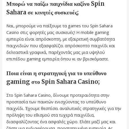
Μπορώ να παίζω παιχνίδια καζίνο Spin
Sahara σε κινητές συσκευές;
Ναι, μπορούμε να παίξουμε τα games του Spin Sahara
Casino στις φορητές μας συσκευές! Η mobile gaming
εμπειρία είναι απρόσκοπτη, με εξαιρετική συμβατότητα
παιχνιδιών που εξασφαλίζει απρόσκοπτο παιχνίδι και
δελεαστικά γραφικά, παρέχοντάς μας μια υψηλού
επιπέδου gaming εμπειρία όπου κι αν βρισκόμαστε.
Ποια είναι η στρατηγική για το υπεύθυνο
gaming στο Spin Sahara Casino;
Στο Spin Sahara Casino, δίνουμε προτεραιότητα στην
προστασία των παικτών ενισχύοντας το υπεύθυνο
παιχνίδι. Έχουμε θεσπίσει αναλυτικές στρατηγικές για την
πρόληψη του εθισμού στα τυχερά παιχνίδια,
διασφαλίζοντας ένα ασφαλές χώρο. Ελάτε μαζί μας και
ζήστε μια ενδιαφέρουσα, προστατευμένη εμπειρία. Ας