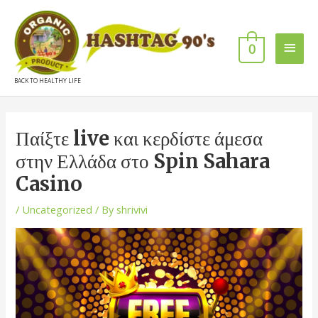
0
BACK TO HEALTHY LIFE
Παίξτε live και κερδίστε άμεσα
στην Ελλάδα στο Spin Sahara
Casino
/
Uncategorized
/ By
shrivivi