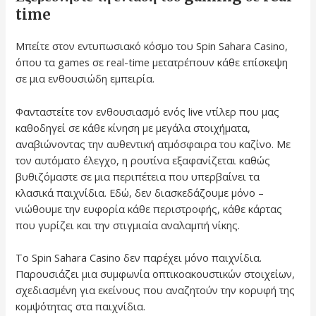
time
Μπείτε στον εντυπωσιακό κόσμο του Spin Sahara Casino,
όπου τα games σε real-time μετατρέπουν κάθε επίσκεψη
σε μια ενθουσιώδη εμπειρία.
Φανταστείτε τον ενθουσιασμό ενός live ντίλερ που μας
καθοδηγεί σε κάθε κίνηση με μεγάλα στοιχήματα,
αναβιώνοντας την αυθεντική ατμόσφαιρα του καζίνο. Με
τον αυτόματο έλεγχο, η ρουτίνα εξαφανίζεται καθώς
βυθιζόμαστε σε μια περιπέτεια που υπερβαίνει τα
κλασικά παιχνίδια. Εδώ, δεν διασκεδάζουμε μόνο –
νιώθουμε την ευφορία κάθε περιστροφής, κάθε κάρτας
που γυρίζει και την στιγμιαία αναλαμπή νίκης.
Το Spin Sahara Casino δεν παρέχει μόνο παιχνίδια.
Παρουσιάζει μια συμφωνία οπτικοακουστικών στοιχείων,
σχεδιασμένη για εκείνους που αναζητούν την κορυφή της
κομψότητας στα παιχνίδια.