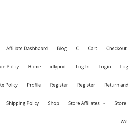
Affiliate Dashboard
Blog
C
Cart
Checkout
te Policy
Home
idlypodi
Log In
Login
Log
te Policy
Profile
Register
Register
Return and
Shipping Policy
Shop
Store Affiliates
Store 
Wel