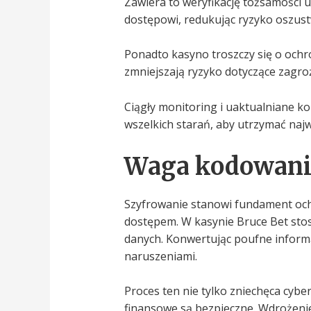
Zawiera to weryfikację tożsamości 
dostępowi, redukując ryzyko oszust
Ponadto kasyno troszczy się o ochr
zmniejszają ryzyko dotyczące zagro
Ciągły monitoring i uaktualniane k
wszelkich starań, aby utrzymać naj
Waga kodowania
Szyfrowanie stanowi fundament och
dostępem. W kasynie Bruce Bet sto
danych. Konwertując poufne informa
naruszeniami.
Proces ten nie tylko zniechęca cybe
finansowe są bezpieczne. Wdrożenie