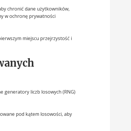
 aby chronić dane użytkowników,
my w ochronę prywatności
pierwszym miejscu przejrzystość i
owanych
e generatory liczb losowych (RNG)
stowane pod kątem losowości, aby