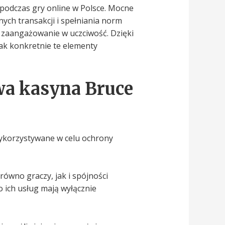
podczas gry online w Polsce. Mocne
ch transakcji i spełniania norm
a zaangażowanie w uczciwość. Dzięki
ak konkretnie te elementy
wa kasyna Bruce
wykorzystywane w celu ochrony
wno graczy, jak i spójności
o ich usług mają wyłącznie