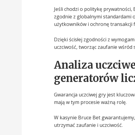
Jeśli chodzi o politykę prywatnośc
zgodnie z globalnymi standardami 
użytkowników i ochronę transakcji 
Dzięki ścisłej zgodności z wymogami
uczciwość, tworząc zaufanie wśród 
Analiza uczciw
generatorów li
Gwarancja uczciwej gry jest kluczo
mają w tym procesie ważną rolę.
W kasynie Bruce Bet gwarantujemy, 
utrzymać zaufanie i uczciwość.