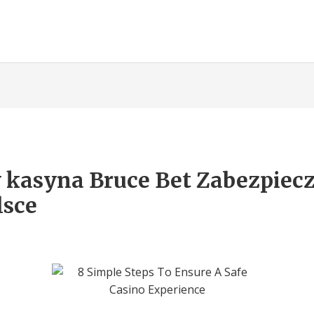
 kasyna Bruce Bet Zabezpiecz
lsce