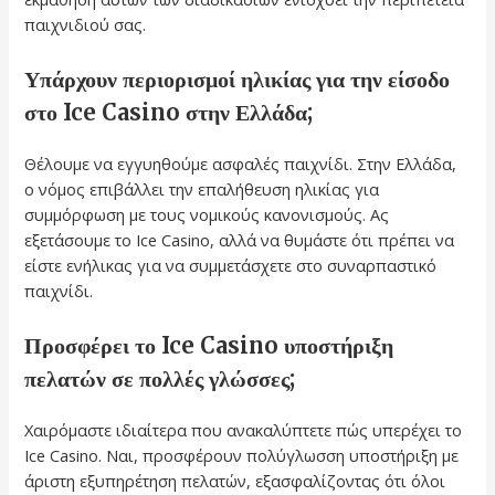
παιχνιδιού σας.
Υπάρχουν περιορισμοί ηλικίας για την είσοδο
στο Ice Casino στην Ελλάδα;
Θέλουμε να εγγυηθούμε ασφαλές παιχνίδι. Στην Ελλάδα,
ο νόμος επιβάλλει την επαλήθευση ηλικίας για
συμμόρφωση με τους νομικούς κανονισμούς. Ας
εξετάσουμε το Ice Casino, αλλά να θυμάστε ότι πρέπει να
είστε ενήλικας για να συμμετάσχετε στο συναρπαστικό
παιχνίδι.
Προσφέρει το Ice Casino υποστήριξη
πελατών σε πολλές γλώσσες;
Χαιρόμαστε ιδιαίτερα που ανακαλύπτετε πώς υπερέχει το
Ice Casino. Ναι, προσφέρουν πολύγλωσση υποστήριξη με
άριστη εξυπηρέτηση πελατών, εξασφαλίζοντας ότι όλοι