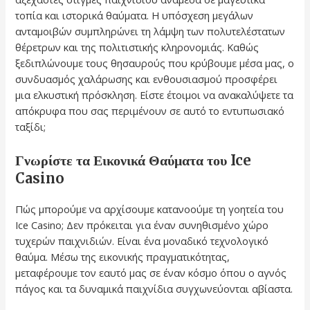
τοπία και ιστορικά θαύματα. Η υπόσχεση μεγάλων
ανταμοιβών συμπληρώνει τη λάμψη των πολυτελέστατων
θέρετρων και της πολιτιστικής κληρονομιάς. Καθώς
ξεδιπλώνουμε τους θησαυρούς που κρύβουμε μέσα μας, ο
συνδυασμός χαλάρωσης και ενθουσιασμού προσφέρει
μια ελκυστική πρόσκληση. Είστε έτοιμοι να ανακαλύψετε τα
απόκρυφα που σας περιμένουν σε αυτό το εντυπωσιακό
ταξίδι;
Γνωρίστε τα Εικονικά Θαύματα του Ice
Casino
Πώς μπορούμε να αρχίσουμε κατανοούμε τη γοητεία του
Ice Casino; Δεν πρόκειται για έναν συνηθισμένο χώρο
τυχερών παιχνιδιών. Είναι ένα μοναδικό τεχνολογικό
θαύμα. Μέσω της εικονικής πραγματικότητας,
μεταφέρουμε τον εαυτό μας σε έναν κόσμο όπου ο αγνός
πάγος και τα δυναμικά παιχνίδια συγχωνεύονται αβίαστα.