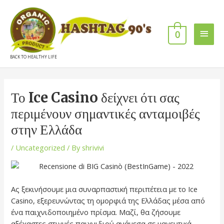
0
BACK TO HEALTHY LIFE
Το Ice Casino δείχνει ότι σας
περιμένουν σημαντικές ανταμοιβές
στην Ελλάδα
/
Uncategorized
/ By
shrivivi
Ας ξεκινήσουμε μια συναρπαστική περιπέτεια με το Ice
Casino, εξερευνώντας τη ομορφιά της Ελλάδας μέσα από
ένα παιχνιδοποιημένο πρίσμα. Μαζί, θα ζήσουμε
αξέχαστες στιγμές παιχνιδιού ανάμεσα σε μαγευτικά