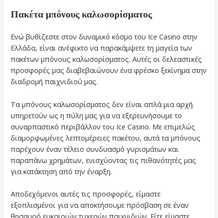
Πακέτα μπόνους καλωσορίσματος
Ενώ βυθίζεστε στον δυναμικό κόσμο του Ice Casino στην
Ελλάδα, είναι ανέφικτο να παρακάμψετε τη μαγεία των
πακέτων μπόνους καλωσορίσματος. Αυτές οι δελεαστικές
προσφορές μας διαβεβαιώνουν ένα φρέσκο ξεκίνημα στην
διαδρομή παιχνιδιού μας.
Τα μπόνους καλωσορίσματος δεν είναι απλά μια αρχή.
υπηρετούν ως η πύλη μας για να εξερευνήσουμε το
συναρπαστικό περιβάλλον του Ice Casino. Με επιμελώς
διαμορφωμένες λεπτομέρειες πακέτου, αυτά τα μπόνους
παρέχουν έναν τέλειο συνδυασμό γυρισμάτων και
παραπάνω χρημάτων, ενισχύοντας τις πιθανότητές μας
για κατάκτηση από την έναρξη.
Αποδεχόμενοι αυτές τις προσφορές, είμαστε
εξοπλισμένοι για να αποκτήσουμε πρόσβαση σε έναν
θησαυρό ευκαιριών τυχερών παιχνιδιών. Είτε είμαστε