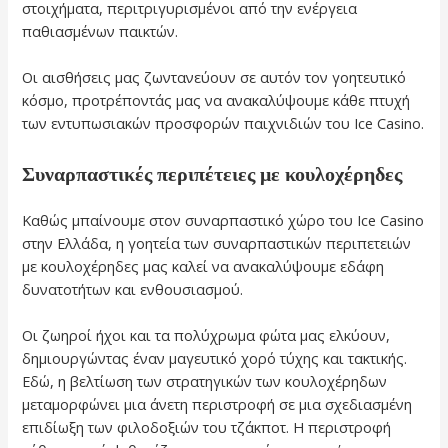
στοιχήματα, περιτριγυρισμένοι από την ενέργεια
παθιασμένων παικτών.
Οι αισθήσεις μας ζωντανεύουν σε αυτόν τον γοητευτικό
κόσμο, προτρέποντάς μας να ανακαλύψουμε κάθε πτυχή
των εντυπωσιακών προσφορών παιχνιδιών του Ice Casino.
Συναρπαστικές περιπέτειες με κουλοχέρηδες
Καθώς μπαίνουμε στον συναρπαστικό χώρο του Ice Casino
στην Ελλάδα, η γοητεία των συναρπαστικών περιπετειών
με κουλοχέρηδες μας καλεί να ανακαλύψουμε εδάφη
δυνατοτήτων και ενθουσιασμού.
Οι ζωηροί ήχοι και τα πολύχρωμα φώτα μας ελκύουν,
δημιουργώντας έναν μαγευτικό χορό τύχης και τακτικής.
Εδώ, η βελτίωση των στρατηγικών των κουλοχέρηδων
μεταμορφώνει μια άνετη περιστροφή σε μια σχεδιασμένη
επιδίωξη των φιλοδοξιών του τζάκποτ. Η περιστροφή