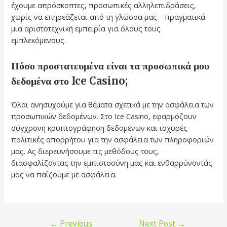
έχουμε απρόσκοπτες, προσωπικές αλληλεπιδράσεις,
χωρίς να επηρεάζεται από τη γλώσσα μας—πραγματικά
μια αριστοτεχνική εμπειρία για όλους τους
εμπλεκόμενους.
Πόσο προστατευμένα είναι τα προσωπικά μου
δεδομένα στο Ice Casino;
Όλοι ανησυχούμε για θέματα σχετικά με την ασφάλεια των
προσωπικών δεδομένων. Στο Ice Casino, εφαρμόζουν
σύγχρονη κρυπτογράφηση δεδομένων και ισχυρές
πολιτικές απορρήτου για την ασφάλεια των πληροφοριών
μας. Ας διερευνήσουμε τις μεθόδους τους,
διασφαλίζοντας την εμπιστοσύνη μας και ενθαρρύνοντάς
μας να παίζουμε με ασφάλεια.
←
Previous
Next Post
→