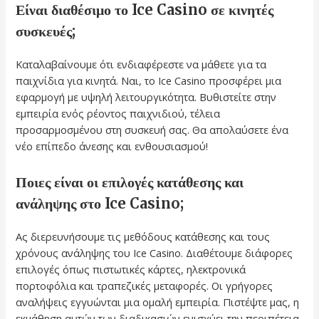
Είναι διαθέσιμο το Ice Casino σε κινητές
συσκευές;
Καταλαβαίνουμε ότι ενδιαφέρεστε να μάθετε για τα
παιχνίδια για κινητά. Ναι, το Ice Casino προσφέρει μια
εφαρμογή με υψηλή λειτουργικότητα. Βυθιστείτε στην
εμπειρία ενός ρέοντος παιχνιδιού, τέλεια
προσαρμοσμένου στη συσκευή σας. Θα απολαύσετε ένα
νέο επίπεδο άνεσης και ενθουσιασμού!
Ποιες είναι οι επιλογές κατάθεσης και
ανάληψης στο Ice Casino;
Ας διερευνήσουμε τις μεθόδους κατάθεσης και τους
χρόνους ανάληψης του Ice Casino. Διαθέτουμε διάφορες
επιλογές όπως πιστωτικές κάρτες, ηλεκτρονικά
πορτοφόλια και τραπεζικές μεταφορές. Οι γρήγορες
αναλήψεις εγγυώνται μια ομαλή εμπειρία. Πιστέψτε μας, η
εκμάθηση αυτών των διαδικασιών ενισχύει την περιπέτεια