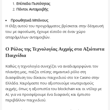
Επίπεδα Πιστότητας
Πόντοι Ανταμοιβής
Προωθητικά Μπόνους
Η έλξη αυτού του προγράμματος βρίσκεται στην δέσμευσή
του: με αφοσίωση, έχουμε είσοδο σε έναν χώρο
απαράμιλλων ανταμοιβών.
Ο Ρόλος της Τεχνολογίας Αιχμής στα Αξιόπιστα
Παιχνίδια
Καθώς η τεχνολογία συνεχίζει να αναδιαμορφώνει τον
πλανήτη μας, παίζει επίσης σημαντικό ρόλο στη
διασφάλιση του δίκαιου παιχνιδιού στο Ice Casino στην
Ελλάδα. Χαιρόμαστε που αξιοποιούμε νεωτερισμούς
αιχμής, όπως η αξιοπιστία του blockchain και οι ντίλερ με
AI, για να προσφέρουμε ένα διαφανές και έμπιστο
περιβάλλον παιχνιδιού.