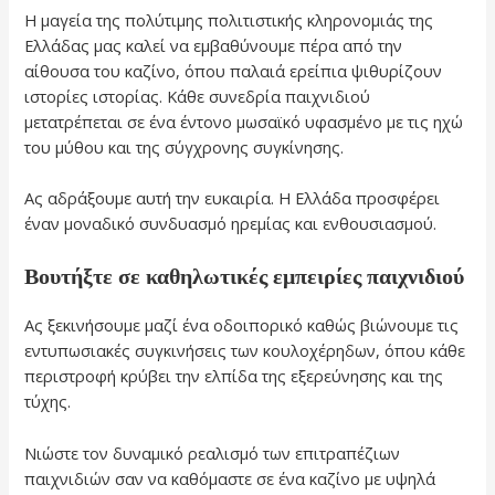
Η μαγεία της πολύτιμης πολιτιστικής κληρονομιάς της
Ελλάδας μας καλεί να εμβαθύνουμε πέρα από την
αίθουσα του καζίνο, όπου παλαιά ερείπια ψιθυρίζουν
ιστορίες ιστορίας. Κάθε συνεδρία παιχνιδιού
μετατρέπεται σε ένα έντονο μωσαϊκό υφασμένο με τις ηχώ
του μύθου και της σύγχρονης συγκίνησης.
Ας αδράξουμε αυτή την ευκαιρία. Η Ελλάδα προσφέρει
έναν μοναδικό συνδυασμό ηρεμίας και ενθουσιασμού.
Βουτήξτε σε καθηλωτικές εμπειρίες παιχνιδιού
Ας ξεκινήσουμε μαζί ένα οδοιπορικό καθώς βιώνουμε τις
εντυπωσιακές συγκινήσεις των κουλοχέρηδων, όπου κάθε
περιστροφή κρύβει την ελπίδα της εξερεύνησης και της
τύχης.
Νιώστε τον δυναμικό ρεαλισμό των επιτραπέζιων
παιχνιδιών σαν να καθόμαστε σε ένα καζίνο με υψηλά