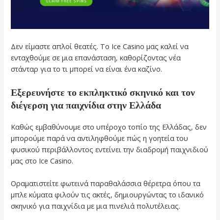
Δεν είμαστε απλοί θεατές. Το Ice Casino μας καλεί να
ενταχθούμε σε μια επανάσταση, καθορίζοντας νέα
στάνταρ για το τι μπορεί να είναι ένα καζίνο.
Εξερευνήστε το εκπληκτικό σκηνικό και τον
διέγερση για παιχνίδια στην Ελλάδα
Καθώς εμβαθύνουμε στο υπέροχο τοπίο της Ελλάδας, δεν
μπορούμε παρά να αντιληφθούμε πώς η γοητεία του
φυσικού περιβάλλοντος εντείνει την διαδρομή παιχνιδιού
μας στο Ice Casino.
Οραματιστείτε φωτεινά παραθαλάσσια θέρετρα όπου τα
μπλε κύματα φιλούν τις ακτές, δημιουργώντας το ιδανικό
σκηνικό για παιχνίδια με μια πινελιά πολυτέλειας.