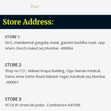
Post
Store Address:
STORE 1:​
No5, chandanmal gangulia chawl, gautam buddha road, opp
orlem church,malad (w),Mumbai -400064.
STORE 2:
Shop no C21, Mahavi Krupa Building, Opp Naman medical,
Damu Anna Datte Road,Mahavir nagar,Kandivali (w),Mumbai
-400067.
STORE 3:
417,6 th street,kk pudur ,Coimbatore-641038.