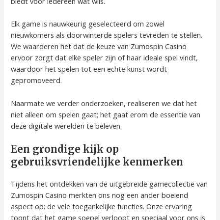
biedt voor iedereen wat wils.
Elk game is nauwkeurig geselecteerd om zowel
nieuwkomers als doorwinterde spelers tevreden te stellen.
We waarderen het dat de keuze van Zumospin Casino
ervoor zorgt dat elke speler zijn of haar ideale spel vindt,
waardoor het spelen tot een echte kunst wordt
gepromoveerd.
Naarmate we verder onderzoeken, realiseren we dat het
niet alleen om spelen gaat; het gaat erom de essentie van
deze digitale werelden te beleven.
Een grondige kijk op
gebruiksvriendelijke kenmerken
Tijdens het ontdekken van de uitgebreide gamecollectie van
Zumospin Casino merkten ons nog een ander boeiend
aspect op: de vele toegankelijke functies. Onze ervaring
toont dat het game soepel verloopt en speciaal voor ons is