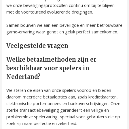
we onze beveiligingsprotocollen continu om bij te blijven
met de voortdurend evoluerende dreigingen.
Samen bouwen we aan een beveiligde en meer betrouwbare
game-ervaring waar genot en geluk perfect samenkomen.
Veelgestelde vragen
Welke betaalmethoden zijn er
beschikbaar voor spelers in
Nederland?
We stellen de eisen van onze spelers voorop en bieden
daarom meerdere betaalopties aan, zoals kredietkaarten,
elektronische portemonnees en bankoverschrijvingen. Onze
sterke transactiebeveiliging garandeert een veilige en
probleemloze spelervaring, speciaal voor gebruikers die op
zoek zijn naar perfectie en zekerheid.