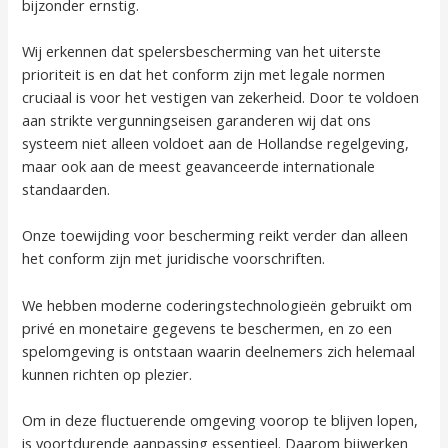
bijzonder ernstig.
Wij erkennen dat spelersbescherming van het uiterste
prioriteit is en dat het conform zijn met legale normen
cruciaal is voor het vestigen van zekerheid. Door te voldoen
aan strikte vergunningseisen garanderen wij dat ons
systeem niet alleen voldoet aan de Hollandse regelgeving,
maar ook aan de meest geavanceerde internationale
standaarden.
Onze toewijding voor bescherming reikt verder dan alleen
het conform zijn met juridische voorschriften.
We hebben moderne coderingstechnologieën gebruikt om
privé en monetaire gegevens te beschermen, en zo een
spelomgeving is ontstaan waarin deelnemers zich helemaal
kunnen richten op plezier.
Om in deze fluctuerende omgeving voorop te blijven lopen,
is voortdurende aanpassing essentieel. Daarom bijwerken