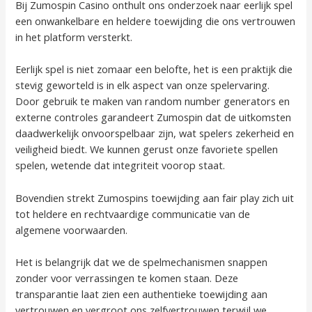
Bij Zumospin Casino onthult ons onderzoek naar eerlijk spel
een onwankelbare en heldere toewijding die ons vertrouwen
in het platform versterkt.
Eerlijk spel is niet zomaar een belofte, het is een praktijk die
stevig geworteld is in elk aspect van onze spelervaring.
Door gebruik te maken van random number generators en
externe controles garandeert Zumospin dat de uitkomsten
daadwerkelijk onvoorspelbaar zijn, wat spelers zekerheid en
veiligheid biedt. We kunnen gerust onze favoriete spellen
spelen, wetende dat integriteit voorop staat.
Bovendien strekt Zumospins toewijding aan fair play zich uit
tot heldere en rechtvaardige communicatie van de
algemene voorwaarden.
Het is belangrijk dat we de spelmechanismen snappen
zonder voor verrassingen te komen staan. Deze
transparantie laat zien een authentieke toewijding aan
vertrouwen en vergroot ons zelfvertrouwen terwijl we