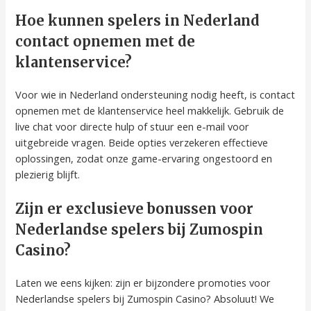
Hoe kunnen spelers in Nederland
contact opnemen met de
klantenservice?
Voor wie in Nederland ondersteuning nodig heeft, is contact
opnemen met de klantenservice heel makkelijk. Gebruik de
live chat voor directe hulp of stuur een e-mail voor
uitgebreide vragen. Beide opties verzekeren effectieve
oplossingen, zodat onze game-ervaring ongestoord en
plezierig blijft.
Zijn er exclusieve bonussen voor
Nederlandse spelers bij Zumospin
Casino?
Laten we eens kijken: zijn er bijzondere promoties voor
Nederlandse spelers bij Zumospin Casino? Absoluut! We