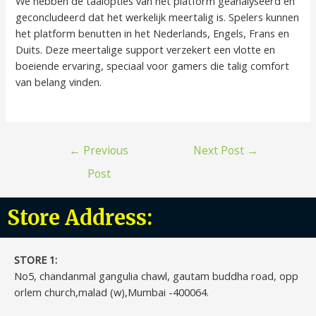
We hebben de taalopties van het platform geanalyseerd en
geconcludeerd dat het werkelijk meertalig is. Spelers kunnen
het platform benutten in het Nederlands, Engels, Frans en
Duits. Deze meertalige support verzekert een vlotte en
boeiende ervaring, speciaal voor gamers die talig comfort
van belang vinden.
←
Previous
Next Post
→
Post
Store Address:
STORE 1:​
No5, chandanmal gangulia chawl, gautam buddha road, opp
orlem church,malad (w),Mumbai -400064.