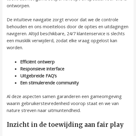
ontworpen.
De intuïtieve navigatie zorgt ervoor dat we de controle
behouden en ons moeiteloos door de opties en uitdagingen
navigeren. Altijd beschikbare, 24/7 klantenservice is slechts
een muisklik verwijderd, zodat elke vraag opgelost kan
worden.
Efficiënt ontwerp
Responsieve interface
Uitgebreide FAQ’s
Een stimulerende community
Al deze aspecten samen garanderen een gameomgeving
waarin gebruikerstevredenheid voorop staat en we van
nature streven naar uitmuntendheid.
Inzicht in de toewijding aan fair play