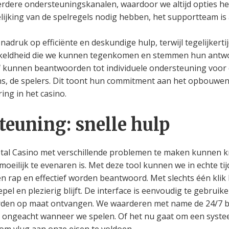
eerdere ondersteuningskanalen, waardoor we altijd opties h
jking van de spelregels nodig hebben, het supportteam is a
nadruk op efficiënte en deskundige hulp, terwijl tegelijkert
kkeldheid die we kunnen tegenkomen en stemmen hun antwo
f kunnen beantwoorden tot individuele ondersteuning voo
ns, de spelers. Dit toont hun commitment aan het opbouwe
ng in het casino.
teuning: snelle hulp
Total Casino met verschillende problemen te maken kunnen kri
moeilijk te evenaren is. Met deze tool kunnen we in echte 
 rap en effectief worden beantwoord. Met slechts één klik
el en plezierig blijft. De interface is eenvoudig te gebruik
den op maat ontvangen. We waarderen met name de 24/7 be
is, ongeacht wanneer we spelen. Of het nu gaat om een syst
at om vlug aan onze eisen te voldoen.