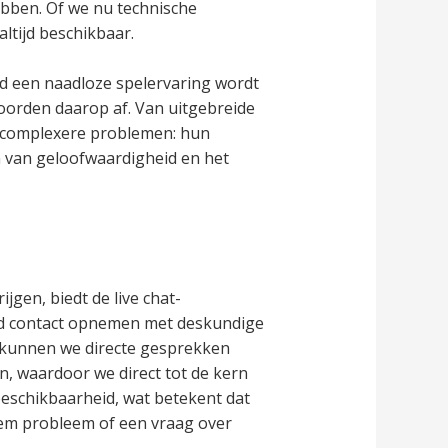
ebben. Of we nu technische
ltijd beschikbaar.
ijd een naadloze spelervaring wordt
orden daarop af. Van uitgebreide
r complexere problemen: hun
n van geloofwaardigheid en het
jgen, biedt de live chat-
tijd contact opnemen met deskundige
 kunnen we directe gesprekken
en, waardoor we direct tot de kern
schikbaarheid, wat betekent dat
eem probleem of een vraag over