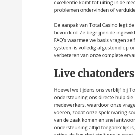
excellentie komt tot uiting in de m
problemen ondervinden of verduideli
De aanpak van Total Casino legt de 
bevorderd. Ze begrijpen de ingewi
FAQ’s waarmee we basis vragen zel
systeem is volledig afgestemd op o
verbeteren van onze complete ervari
Live chatonders
Hoewel we tijdens ons verblijf bij 
ondersteuning ons directe hulp die 
medewerkers, waardoor onze vragen
voeren, zodat onze spelervaring soep
van de zaak komen en snel antwoor
ondersteuning altijd toegankelijk 
acties, de live chat stelt ons in sta