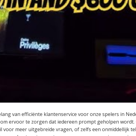
lang van efficiënte klantenservice voor onze spelers in Ne
m ervoor te zorgen dat iedereen prompt geholpen wordt. Of
l voor meer uitgebreide vragen, of zelfs een onmiddellijk t