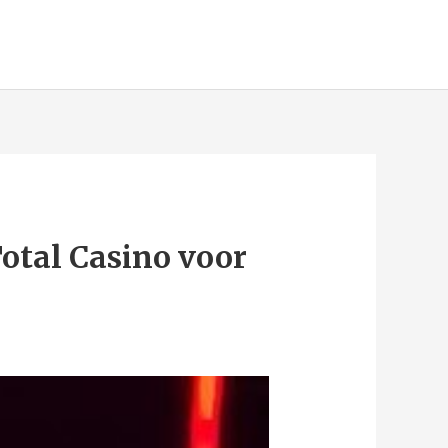
otal Casino voor