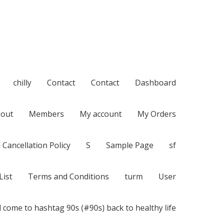
chilly
Contact
Contact
Dashboard
out
Members
My account
My Orders
 Cancellation Policy
S
Sample Page
sf
List
Terms and Conditions
turm
User
 come to hashtag 90s (#90s) back to healthy life