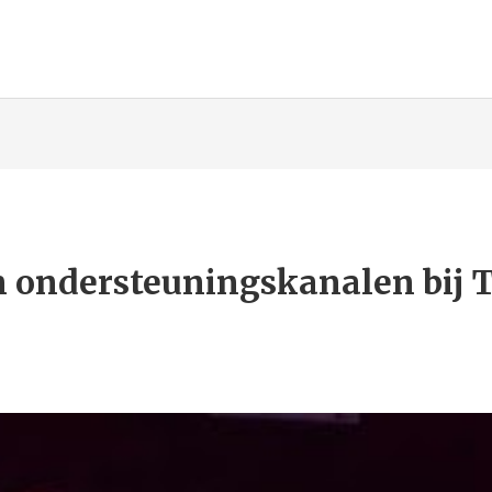
 ondersteuningskanalen bij T