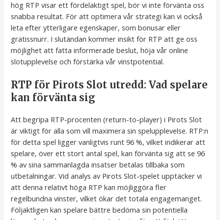
hög RTP visar ett fördelaktigt spel, bör vi inte förvänta oss
snabba resultat. För att optimera vår strategi kan vi också
leta efter ytterligare egenskaper, som bonusar eller
gratissnurr. I slutändan kommer insikt för RTP att ge oss
möjlighet att fatta informerade beslut, höja vår online
slotupplevelse och förstärka vår vinstpotential.
RTP för Pirots Slot utredd: Vad spelare
kan förvänta sig
Att begripa RTP-procenten (return-to-player) i Pirots Slot
är viktigt för alla som vill maximera sin spelupplevelse. RTP:n
för detta spel ligger vanligtvis runt 96 %, vilket indikerar att
spelare, över ett stort antal spel, kan förvänta sig att se 96
% av sina sammanlagda insatser betalas tillbaka som
utbetalningar. Vid analys av Pirots Slot-spelet upptäcker vi
att denna relativt höga RTP kan möjliggöra fler
regelbundna vinster, vilket ökar det totala engagemanget.
Följaktligen kan spelare bättre bedöma sin potentiella