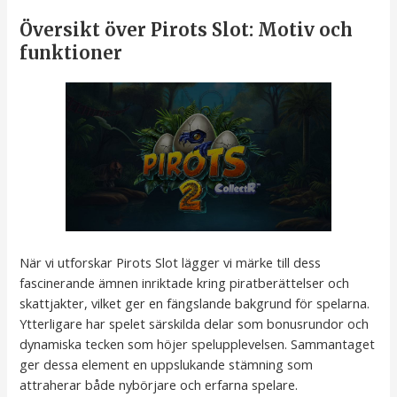
Översikt över Pirots Slot: Motiv och
funktioner
När vi utforskar Pirots Slot lägger vi märke till dess
fascinerande ämnen inriktade kring piratberättelser och
skattjakter, vilket ger en fängslande bakgrund för spelarna.
Ytterligare har spelet särskilda delar som bonusrundor och
dynamiska tecken som höjer spelupplevelsen. Sammantaget
ger dessa element en uppslukande stämning som
attraherar både nybörjare och erfarna spelare.