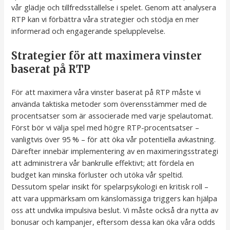
vår glädje och tillfredsställelse i spelet. Genom att analysera
RTP kan vi förbättra våra strategier och stödja en mer
informerad och engagerande spelupplevelse.
Strategier för att maximera vinster
baserat på RTP
För att maximera våra vinster baserat på RTP måste vi
använda taktiska metoder som överensstämmer med de
procentsatser som är associerade med varje spelautomat.
Först bör vi välja spel med högre RTP-procentsatser –
vanligtvis över 95 % – för att öka vår potentiella avkastning.
Därefter innebär implementering av en maximeringsstrategi
att administrera vår bankrulle effektivt; att fördela en
budget kan minska förluster och utöka vår speltid.
Dessutom spelar insikt för spelarpsykologi en kritisk roll –
att vara uppmärksam om känslomässiga triggers kan hjälpa
oss att undvika impulsiva beslut. Vi måste också dra nytta av
bonusar och kampanjer, eftersom dessa kan öka våra odds