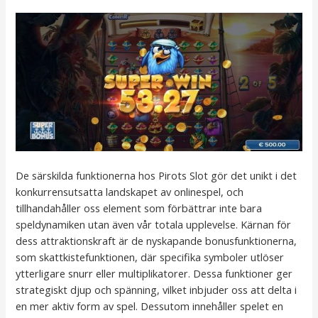
De särskilda funktionerna hos Pirots Slot gör det unikt i det
konkurrensutsatta landskapet av onlinespel, och
tillhandahåller oss element som förbättrar inte bara
speldynamiken utan även vår totala upplevelse. Kärnan för
dess attraktionskraft är de nyskapande bonusfunktionerna,
som skattkistefunktionen, där specifika symboler utlöser
ytterligare snurr eller multiplikatorer. Dessa funktioner ger
strategiskt djup och spänning, vilket inbjuder oss att delta i
en mer aktiv form av spel. Dessutom innehåller spelet en