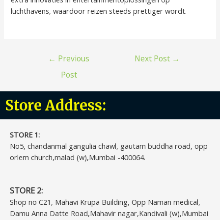
luchthavens, waardoor reizen steeds prettiger wordt.
←
Previous
Next Post
→
Post
Store Address:
STORE 1:​
No5, chandanmal gangulia chawl, gautam buddha road, opp
orlem church,malad (w),Mumbai -400064.
STORE 2:
Shop no C21, Mahavi Krupa Building, Opp Naman medical,
Damu Anna Datte Road,Mahavir nagar,Kandivali (w),Mumbai