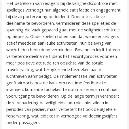
Het betrekken van reizigers bij de veiligheidscontrole met
spelletjes verhoogt hun algehele satisfactie en engagement
bij de airportervaring beduidend. Door interactieve
deelname te bevorderen, verminderen deze spelletjes de
spanning die vaak gepaard gaat met de veiligheidscontrole
op airports. Onderzoeken tonen aan dat wanneer reizigers
actief meedoen aan leuke activiteiten, hun beleving van
wachttijden beduidend vermindert. Bovendien leidt tot een
verbeterde deelname tijdens het securityproces voor een
meer positieve attitude ten opzichte van de totale
travelervaring, wat terugkerende bezoeken aan de
luchthaven aanmoedigt. De implementatie van activiteiten
geeft airports ook de kans om realtime feedback te
inwinnen, komende tactieken te optimaliseren en continue
vooruitgang te bevorderen. Op de lange termijn verandert
deze benadering de veiligheidscontroles niet alleen in
periodes van plezier, maar verbetert het ook de algehele
reiservaring, wat leidt tot in verhoogde voldoeningscijfers
onder passagiers.