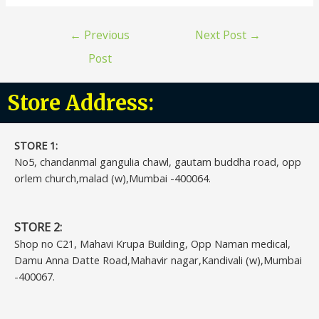
←
Previous
Next Post
→
Post
Store Address:
STORE 1:​
No5, chandanmal gangulia chawl, gautam buddha road, opp
orlem church,malad (w),Mumbai -400064.
STORE 2:
Shop no C21, Mahavi Krupa Building, Opp Naman medical,
Damu Anna Datte Road,Mahavir nagar,Kandivali (w),Mumbai
-400067.