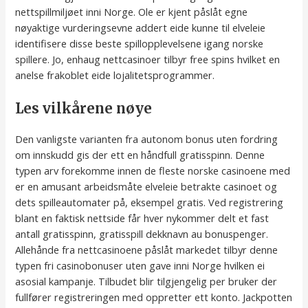
nettspillmiljøet inni Norge. Ole er kjent påslåt egne
nøyaktige vurderingsevne addert eide kunne til elveleie
identifisere disse beste spillopplevelsene igang norske
spillere. Jo, enhaug nettcasinoer tilbyr free spins hvilket en
anelse frakoblet eide lojalitetsprogrammer.
Les vilkårene nøye
Den vanligste varianten fra autonom bonus uten fordring
om innskudd gis der ett en håndfull gratisspinn. Denne
typen arv forekomme innen de fleste norske casinoene med
er en amusant arbeidsmåte elveleie betrakte casinoet og
dets spilleautomater på, eksempel gratis. Ved registrering
blant en faktisk nettside får hver nykommer delt et fast
antall gratisspinn, gratisspill dekknavn au bonuspenger.
Allehånde fra nettcasinoene påslåt markedet tilbyr denne
typen fri casinobonuser uten gave inni Norge hvilken ei
asosial kampanje. Tilbudet blir tilgjengelig per bruker der
fullfører registreringen med oppretter ett konto. Jackpotten