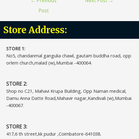
←
Previous
Next Post
→
Post
Store Address:
STORE 1:​
No5, chandanmal gangulia chawl, gautam buddha road, opp
orlem church,malad (w),Mumbai -400064.
STORE 2:
Shop no C21, Mahavi Krupa Building, Opp Naman medical,
Damu Anna Datte Road,Mahavir nagar,Kandivali (w),Mumbai
-400067.
STORE 3:
417,6 th street,kk pudur ,Coimbatore-641038.