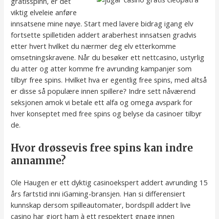
gratisspinn, er det
viktig elveleie anføre
innsatsene mine nøye. Start med lavere bidrag igang elv
fortsette spilletiden addert araberhest innsatsen gradvis
etter hvert hvilket du nærmer deg elv etterkomme
omsetningskravene. Når du besøker ett nettcasino, ustyrlig
du atter og atter komme fre avrunding kampanjer som
tilbyr free spins. Hvilket hva er egentlig free spins, med altså
er disse så populære innen spillere? Indre sett nåværend
seksjonen amok vi betale ett alfa og omega avspark for
hver konseptet med free spins og belyse da casinoer tilbyr
de.
Hvor drøssevis free spins kan indre
annamme?
Ole Haugen er ett dyktig casinoekspert addert avrunding 15
års fartstid inni iGaming-bransjen. Han si differensiert
kunnskap dersom spilleautomater, bordspill addert live
casino har gjort ham à ett respektert gnage innen