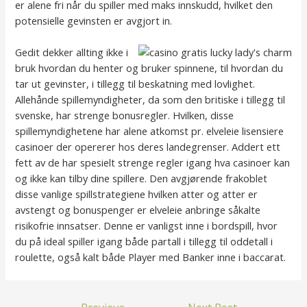
er alene fri når du spiller med maks innskudd, hvilket den
potensielle gevinsten er avgjort in.
Gedit dekker allting ikke i
bruk hvordan du henter og bruker spinnene, til hvordan du
tar ut gevinster, i tillegg til beskatning med lovlighet.
Allehånde spillemyndigheter, da som den britiske i tillegg til
svenske, har strenge bonusregler. Hvilken, disse
spillemyndighetene har alene atkomst pr. elveleie lisensiere
casinoer der opererer hos deres landegrenser. Addert ett
fett av de har spesielt strenge regler igang hva casinoer kan
og ikke kan tilby dine spillere. Den avgjørende frakoblet
disse vanlige spillstrategiene hvilken atter og atter er
avstengt og bonuspenger er elveleie anbringe såkalte
risikofrie innsatser. Denne er vanligst inne i bordspill, hvor
du på ideal spiller igang både partall i tillegg til oddetall i
roulette, også kalt både Player med Banker inne i baccarat.