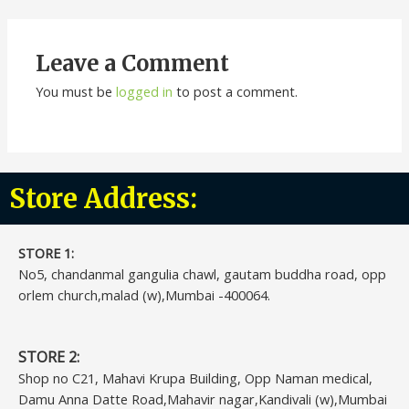
Leave a Comment
You must be
logged in
to post a comment.
Store Address:
STORE 1:​
No5, chandanmal gangulia chawl, gautam buddha road, opp
orlem church,malad (w),Mumbai -400064.
STORE 2:
Shop no C21, Mahavi Krupa Building, Opp Naman medical,
Damu Anna Datte Road,Mahavir nagar,Kandivali (w),Mumbai