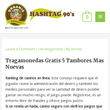
0
BACK TO HEALTHY LIFE
Leave a Comment
/
Uncategorized
/ By
shrivivi
Tragamonedas Gratis 5 Tambores Mas
Nuevas
Ranking de casinos en línea.
Este consejo requiere que el
jugador revise la administración del dinero y también los
medios personales para ver la cantidad de dinero posible
gastar sin mucho riesgo, el juego puede. Regístrese, es un
entorno libre de fraudes y ofrece juegos justos.
Si se revela un hada, casino seguro con skrill los juegos que