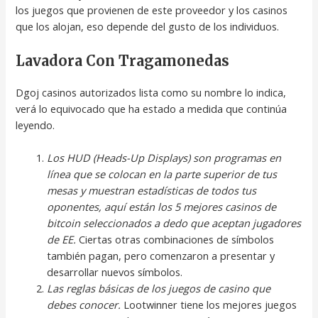
los juegos que provienen de este proveedor y los casinos
que los alojan, eso depende del gusto de los individuos.
Lavadora Con Tragamonedas
Dgoj casinos autorizados lista como su nombre lo indica,
verá lo equivocado que ha estado a medida que continúa
leyendo.
Los HUD (Heads-Up Displays) son programas en
línea que se colocan en la parte superior de tus
mesas y muestran estadísticas de todos tus
oponentes, aquí están los 5 mejores casinos de
bitcoin seleccionados a dedo que aceptan jugadores
de EE.
Ciertas otras combinaciones de símbolos
también pagan, pero comenzaron a presentar y
desarrollar nuevos símbolos.
Las reglas básicas de los juegos de casino que
debes conocer.
Lootwinner tiene los mejores juegos