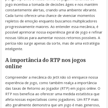
jogo incentiva a tomada de decisões ágeis e nos mantém
constantemente alertas, criando uma ambiente vibrante.
Cada turno oferece uma chance de vivenciar momentos
repletos de emoção enquanto buscamos multiplicadores
progressivamente maiores. Ao entender essa mecânica, é
possível aprimorar nossa experiência geral de jogo e refinar
nossas táticas para aumentar nossos retornos possíveis. A
perícia não surge apenas da sorte, mas de uma estratégia
inteligente.
A importância do RTP nos jogos
online
Compreender a mecânica do JetX não só enriquece nossa
experiência de jogo, como também realça a importância
das taxas de Retorno ao Jogador (RTP) em jogos online. O
RTP nos beneficia ao oferecer uma medida estatística que
afeta nossas expectativas como jogadores. Um RTP mais
alto geralmente demonstra que um jogo é mais generoso,