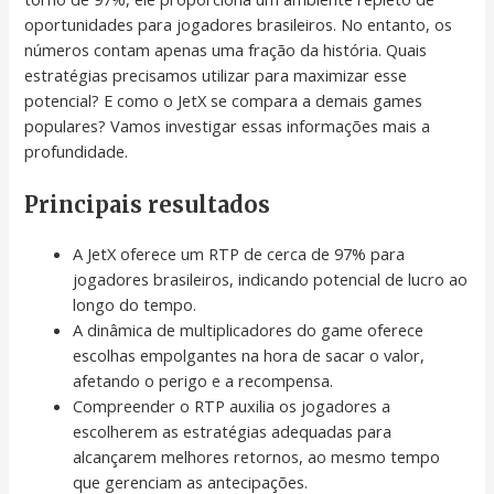
oportunidades para jogadores brasileiros. No entanto, os
números contam apenas uma fração da história. Quais
estratégias precisamos utilizar para maximizar esse
potencial? E como o JetX se compara a demais games
populares? Vamos investigar essas informações mais a
profundidade.
Principais resultados
A JetX oferece um RTP de cerca de 97% para
jogadores brasileiros, indicando potencial de lucro ao
longo do tempo.
A dinâmica de multiplicadores do game oferece
escolhas empolgantes na hora de sacar o valor,
afetando o perigo e a recompensa.
Compreender o RTP auxilia os jogadores a
escolherem as estratégias adequadas para
alcançarem melhores retornos, ao mesmo tempo
que gerenciam as antecipações.