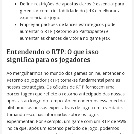
Definir restrições de apostas claros é essencial para
gerenciar com a instabilidade do JetX e melhorar a
experiência de jogo.
Empregar padrões de lances estratégicos pode
aumentar o RTP (Retorno ao Participante) e
aumentar as chances de vitória no game JetX.
Entendendo o RTP: O que isso
significa para os jogadores
Ao mergulharmos no mundo dos games online, entender o
Retorno ao Jogador (RTP) torna-se fundamental para as
nossas estratégias. Os cálculos de RTP fornecem uma
porcentagem que reflete o retorno antecipado das nossas
apostas ao longo do tempo. Ao entendermos essa medida,
alinhamos as nossas expectativas de jogo com a verdade,
tomando escolhas informadas sobre os jogos
experimentar. Por exemplo, um game com um RTP de 95%
indica que, após um extenso período de jogo, podemos