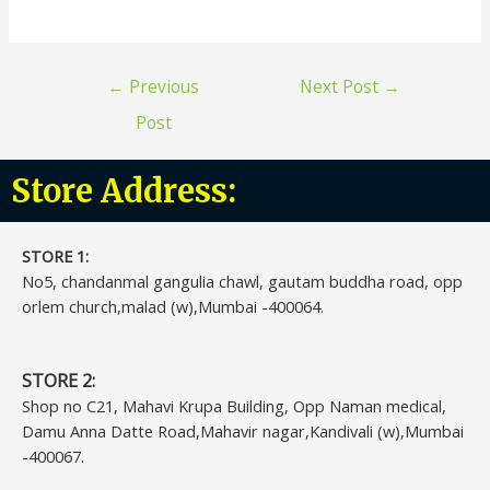
←
Previous
Next Post
→
Post
Store Address:
STORE 1:​
No5, chandanmal gangulia chawl, gautam buddha road, opp
orlem church,malad (w),Mumbai -400064.
STORE 2:
Shop no C21, Mahavi Krupa Building, Opp Naman medical,
Damu Anna Datte Road,Mahavir nagar,Kandivali (w),Mumbai
-400067.