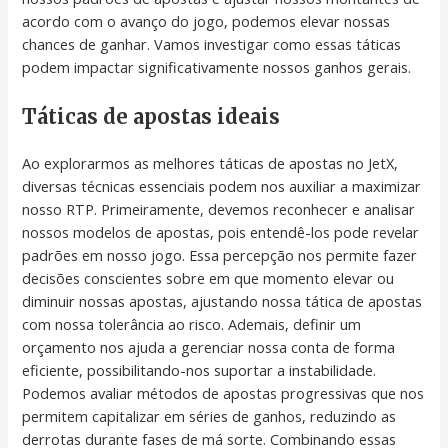
acordo com o avanço do jogo, podemos elevar nossas
chances de ganhar. Vamos investigar como essas táticas
podem impactar significativamente nossos ganhos gerais.
Táticas de apostas ideais
Ao explorarmos as melhores táticas de apostas no JetX,
diversas técnicas essenciais podem nos auxiliar a maximizar
nosso RTP. Primeiramente, devemos reconhecer e analisar
nossos modelos de apostas, pois entendê-los pode revelar
padrões em nosso jogo. Essa percepção nos permite fazer
decisões conscientes sobre em que momento elevar ou
diminuir nossas apostas, ajustando nossa tática de apostas
com nossa tolerância ao risco. Ademais, definir um
orçamento nos ajuda a gerenciar nossa conta de forma
eficiente, possibilitando-nos suportar a instabilidade.
Podemos avaliar métodos de apostas progressivas que nos
permitem capitalizar em séries de ganhos, reduzindo as
derrotas durante fases de má sorte. Combinando essas