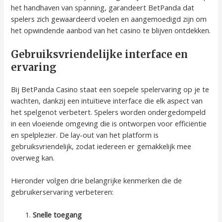
het handhaven van spanning, garandeert BetPanda dat
spelers zich gewaardeerd voelen en aangemoedigd zijn om
het opwindende aanbod van het casino te blijven ontdekken.
Gebruiksvriendelijke interface en
ervaring
Bij BetPanda Casino staat een soepele spelervaring op je te
wachten, dankzij een intuïtieve interface die elk aspect van
het spelgenot verbetert. Spelers worden ondergedompeld
in een vloeiende omgeving die is ontworpen voor efficiëntie
en spelplezier. De lay-out van het platform is
gebruiksvriendelijk, zodat iedereen er gemakkelijk mee
overweg kan.
Hieronder volgen drie belangrijke kenmerken die de
gebruikerservaring verbeteren:
Snelle toegang