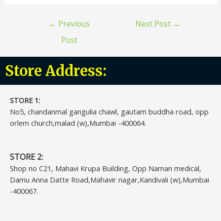
←
Previous
Next Post
→
Post
Store Address:
STORE 1:​
No5, chandanmal gangulia chawl, gautam buddha road, opp
orlem church,malad (w),Mumbai -400064.
STORE 2:
Shop no C21, Mahavi Krupa Building, Opp Naman medical,
Damu Anna Datte Road,Mahavir nagar,Kandivali (w),Mumbai
-400067.