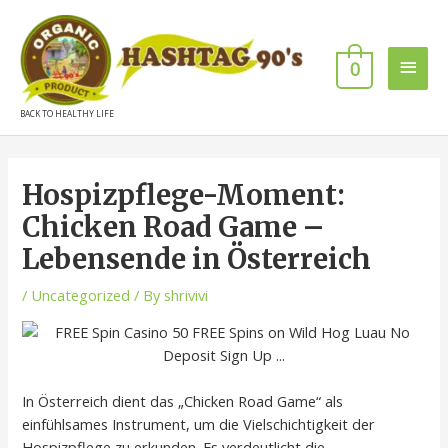
0
BACK TO HEALTHY LIFE
Hospizpflege-Moment:
Chicken Road Game –
Lebensende in Österreich
/
Uncategorized
/ By
shrivivi
In Österreich dient das „Chicken Road Game“ als
einfühlsames Instrument, um die Vielschichtigkeit der
Hospizpflege zu erkunden. Es verdeutlicht die