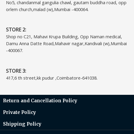
No5, chandanmal gangulia chawl, gautam buddha road, opp
orlem church,malad (w),Mumbai -400064.
STORE 2:
Shop no C21, Mahavi Krupa Building, Opp Naman medical,
Damu Anna Datte Road,Mahavir nagar,Kandivali (w),Mumbai
-400067.
STORE 3:
417,6 th street,kk pudur ,Coimbatore-641038.
Return and Cancellation Policy
Private Policy
Shipping Policy