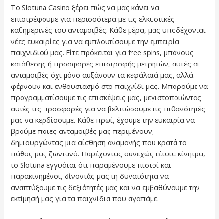
Το Slotuna Casino ξέρει πώς να μας κάνει να
επιστρέφουμε για περισσότερα με τις ελκυστικές
καθημερινές του ανταμοιβές. Κάθε μέρα, μας υποδέχονται
νέες ευκαιρίες για να εμπλουτίσουμε την εμπειρία
παιχνιδιού μας. Είτε πρόκειται για free spins, μπόνους
κατάθεσης ή προσφορές επιστροφής μετρητών, αυτές οι
ανταμοιβές όχι μόνο αυξάνουν τα κεφάλαιά μας, αλλά
φέρνουν και ενθουσιασμό στο παιχνίδι μας. Μπορούμε να
προγραμματίσουμε τις επισκέψεις μας, μεγιστοποιώντας
αυτές τις προσφορές για να βελτιώσουμε τις πιθανότητές
μας να κερδίσουμε. Κάθε πρωί, έχουμε την ευκαιρία να
βρούμε ποιες ανταμοιβές μας περιμένουν,
δημιουργώντας μια αίσθηση αναμονής που κρατά το
πάθος μας ζωντανό. Παρέχοντας συνεχώς τέτοια κίνητρα,
το Slotuna εγγυάται ότι παραμένουμε πιστοί και
παρακινημένοι, δίνοντάς μας τη δυνατότητα να
αναπτύξουμε τις δεξιότητές μας και να εμβαθύνουμε την
εκτίμησή μας για τα παιχνίδια που αγαπάμε.