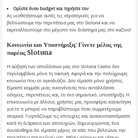
Ορίστε έναν budget και τηρήστε τον
Ας υιοθετήσουμε αυτές τις στρατηγικές για να
βελτιώσουμε την περιπέτεια μας στο Slotuna και να
εκμεταλλευτούμε στο μέγιστο τον διάστημα μας στο καζίνο!
Κοινωνία και Υποστήριξη: Γίνετε μέλος της
παρέας Slotuna
Η αύξηση των αποδόσεων μας στο Slotuna Casino δεν
περιλαμβάνει μόνο τη τακτική. Αφορά και την πολύχρωμη
κοινωνία που το αγκαλιάζει. Δεν είμαστε μόνο χρήστες.
Είμαστε κομμάτι μιας οικογένειας που ανταλλάσσει
οδηγίες, περιπέτειες και, το πιο σημαντικό, υποστήριξη. Η
επικοινωνία με άλλους χρήστες μας προσφέρει κατανόηση
για το τι μπορεί να παραβλέπουμε όταν συμμετέχουμε
ατομικά. Γιορτάζουμε τις επιτυχίες και ανασυντασσόμαστε
κατά τη διάρκεια των αποτυχιών, δημιουργώντας ένα
συναίσθημα ότι είμαστε μέρος σε κάτι που βελτιώνει την
περιπέτεια παιχνιδιού μας. Μέσω φόρουμ και μέσων