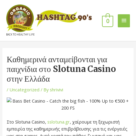
0
BACK TO HEALTHY LIFE
Καθημερινά ανταμείβονται για
παιχνίδια στο Slotuna Casino
στην Ελλάδα
/
Uncategorized
/ By
shrivivi
Στο Slotuna Casino,
sslotuna.gr
, χαίρουμε τη ξεχωριστή
εμπειρία της καθημερινής επιβράβευσης για τις ενέργειές
μας στα games. Αυτό κρατά τον πάθος ζωντανό και μας