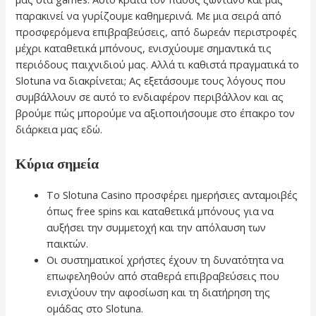
παρακινεί να γυρίζουμε καθημερινά. Με μια σειρά από
προσφερόμενα επιβραβεύσεις, από δωρεάν περιστροφές
μέχρι καταθετικά μπόνους, ενισχύουμε σημαντικά τις
περιόδους παιχνιδιού μας. Αλλά τι καθιστά πραγματικά το
Slotuna να διακρίνεται; Ας εξετάσουμε τους λόγους που
συμβάλλουν σε αυτό το ενδιαφέρον περιβάλλον και ας
βρούμε πώς μπορούμε να αξιοποιήσουμε στο έπακρο τον
διάρκεια μας εδώ.
Κύρια σημεία
Το Slotuna Casino προσφέρει ημερήσιες ανταμοιβές
όπως free spins και καταθετικά μπόνους για να
αυξήσει την συμμετοχή και την απόλαυση των
παικτών.
Οι συστηματικοί χρήστες έχουν τη δυνατότητα να
επωφεληθούν από σταθερά επιβραβεύσεις που
ενισχύουν την αφοσίωση και τη διατήρηση της
ομάδας στο Slotuna.