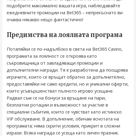
подобрите максимално вашата игра, наблюдавайте
ежедневните промоции на Bet365 – непрекъснато ви
очаква някакво нещо фантастично!
Предимства на лоялната програма
Потапяйки се по-надълбоко в света на Bet365 Casino,
програмата за лоялност се откроява като
съкровищница от завладяващи промоции и
допълнителни награди. Тя е разработена да поощрява
играчите, които се връщат обратно за допълнително,
предоставяйки не само кредити, но и уникални оферти,
които усъвършенстват пълното игрово усещане.
Радвал съм се на бонуси за връщане на пари,
безплатни ротации и възможност за участие в
специални събития, които се чувстват като истинско
VIP обслужване. В допълнение, обичам яснотата на
програмата; няма скрити условия, прикрит в сложни
изрази. Всяка награда се усеща като личен празник.