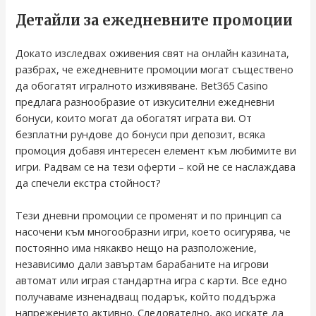
Детайли за ежедневните промоции
Докато изследвах оживения свят на онлайн казината,
разбрах, че ежедневните промоции могат съществено
да обогатят игралното изживяване. Bet365 Casino
предлага разнообразие от изкусителни ежедневни
бонуси, които могат да обогатят играта ви. От
безплатни рундове до бонуси при депозит, всяка
промоция добавя интересен елемент към любимите ви
игри. Радвам се на тези оферти – кой не се наслаждава
да спечели екстра стойност?
Тези дневни промоции се променят и по принцип са
насочени към многообразни игри, което осигурява, че
постоянно има някакво нещо на разположение,
независимо дали завъртам барабаните на игрови
автомат или играя стандартна игра с карти. Все едно
получаваме изненадващ подарък, който поддържа
напрежението активно. Следователно, ако искате да