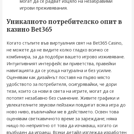
могат да се радват изцяло на незабравими
игрови преживявания.
Уникалното потребителско опит в
казино Bet365
Когато стъпите във виртуалния свят на Bet365 Casino,
не можете да не видите колко гладко всичко се
комбинира, за да подобри вашето игрово изживяване.
Интуитивният интерфейс ви приветства, правейки
навигацията да се усеща натурална и без усилие.
Оценявам как дизайнът поставя на първо място
удобството за потребителя, осигурявайки, че дори
тези, които са нови в света на игрите, могат да се
потопят незабавно без съмнение. Живите графики и
увлекателните звукови пейзажи повдигат всяка игра до
ново ниво, въвличайки ме в действието. Освен това
оценявам светкавичното време за зареждане; няма
нищо по-неприятно от това да изчакваш, когато си
възбуден да играеш. Всеки детайл изглежда изработен