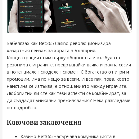
Забелязах как Bet365 Casino революционизира
хазартния пейзаж за хората в България.
Концентрацията им върху общността и възбудата
резонира с играчите, превръщайки всяка игрална сесия
в потенциален споделен спомен. С богатство от игри и
промоции, има по нещо за всеки. И все пак, това, което
наистина се изпъква, е отношението между играчите.
Любопитни ли сте как тези аспекти се комбинират, за
да създадат уникални преживявания? Нека разгледаме
по-подробно.
Ключови заключения
Казино Bet365 насърчава комуникацията в