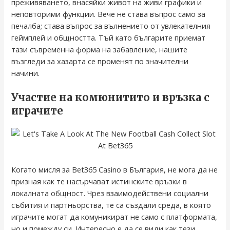
преживяването, внасяйки живот на живи графики и
неповторими функции. Вече не става въпрос само за
печалба; става въпрос за вълнението от увлекателния
геймплей и общността. Тъй като българите приемат
тази съвременна форма на забавление, нашите
възгледи за хазарта се променят по значителни
начини.
Участие на комюнитито и връзка с
играчите
Когато мисля за Bet365 Casino в България, не мога да не
призная как те насърчават истинските връзки в
локалната общност. Чрез взаимодействени социални
събития и партньорства, те са създали среда, в която
играчите могат да комуникират не само с платформата,
но и помежду си. Интересно е да се види как тези