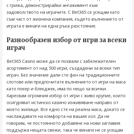
с грижа, демонстрирайки ангажимент към
задоволството на играчите. С Bet365 се усещам като
съм част от жизнена компания, където вълнението от
играта е винаги на една ръка разстояние.
Разнообразен избор от игри за всеки
играч
Bet365 Casino може да се похвали с забележителен
асортимент от над 500 игри, създадени за всеки тип
играч. Без значение дали сте фен на традиционните
слотове или предпочитате вълнението от игри на маса
като покер и блекджек, има по нещо за всички.
Харесвам огромния избор от игри с живо крупие, които
осигуряват истинско казино изживяване направо от
моето жилище. Все едно сте на реална маса, докато се
наслаждавате на комфорта на вашия хол. Да не
говорим, че постоянното добавяне на нови заглавия
поддържа нещата свежи, така че винаги не се усещам