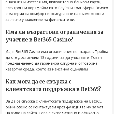
внасяния и изтегляния, включително банкови карти,
електронни портфейли като PayPal и трансфери. Всичко
е материя на комфорт и осигуряване на възможности
за лесно управление на финансите ви.
Има ли възрастови ограничения за
участие в Bet365 Casino?
Да, в Bet365 Casino има ограничения по възраст. Трябва
да сте достигнали 18 години, за да участвате. Това е
предназначено да гарантира сигурна и отговорна
хазартна среда, което аз наистина оценявам.
Как мога да се свържа с
клиентската поддръжка в Bet365?
За да се свържа с клиентската поддръжка на Bet365,
обикновено се контактувам чрез функцията им за чат
на живо на сайта. Това е експедитивно и ефикасно.