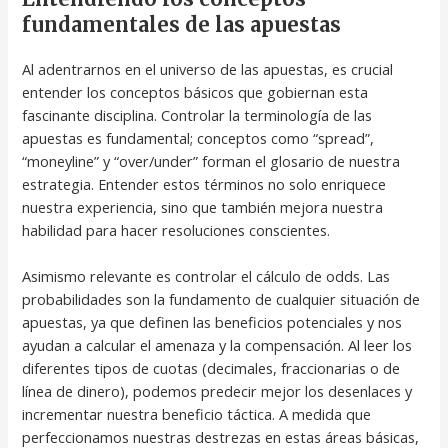
fundamentales de las apuestas
Al adentrarnos en el universo de las apuestas, es crucial
entender los conceptos básicos que gobiernan esta
fascinante disciplina. Controlar la terminología de las
apuestas es fundamental; conceptos como “spread”,
“moneyline” y “over/under” forman el glosario de nuestra
estrategia. Entender estos términos no solo enriquece
nuestra experiencia, sino que también mejora nuestra
habilidad para hacer resoluciones conscientes.
Asimismo relevante es controlar el cálculo de odds. Las
probabilidades son la fundamento de cualquier situación de
apuestas, ya que definen las beneficios potenciales y nos
ayudan a calcular el amenaza y la compensación. Al leer los
diferentes tipos de cuotas (decimales, fraccionarias o de
línea de dinero), podemos predecir mejor los desenlaces y
incrementar nuestra beneficio táctica. A medida que
perfeccionamos nuestras destrezas en estas áreas básicas,