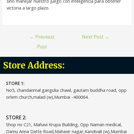
sino manejar nuestro juego con inteligencia para obtener
victoria a largo plazo.
←
Previous
Next Post
→
Post
Store Address:
STORE 1:​
No5, chandanmal gangulia chawl, gautam buddha road, opp
orlem church,malad (w),Mumbai -400064.
STORE 2:
Shop no C21, Mahavi Krupa Building, Opp Naman medical,
Damu Anna Datte Road,Mahavir nagar,Kandivali (w),Mumbai