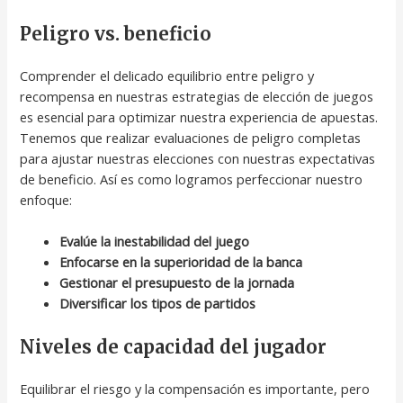
Peligro vs. beneficio
Comprender el delicado equilibrio entre peligro y
recompensa en nuestras estrategias de elección de juegos
es esencial para optimizar nuestra experiencia de apuestas.
Tenemos que realizar evaluaciones de peligro completas
para ajustar nuestras elecciones con nuestras expectativas
de beneficio. Así es como logramos perfeccionar nuestro
enfoque:
Evalúe la inestabilidad del juego
Enfocarse en la superioridad de la banca
Gestionar el presupuesto de la jornada
Diversificar los tipos de partidos
Niveles de capacidad del jugador
Equilibrar el riesgo y la compensación es importante, pero