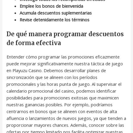
Emplee los bonos de bienvenida
Acumula descuentos suplementarias
Revise detenidamente los términos
De qué manera programar descuentos
de forma efectiva
Entender cómo programar las promociones eficazmente
puede mejorar significativamente nuestra táctica de juego
en Playuzu Casino. Debemos desarrollar planes de
sincronización que se alineen con los períodos
promocionales y las horas punta de juego. Al supervisar el
calendario promocional del casino, podemos identificar
posibilidades para promociones exitosas que maximicen
nuestras ganancias posibles. Por ejemplo, podríamos
centrarnos en bonos que se alineen con eventos de alta
afluencia o lanzamientos de nuevos juegos, ya que tienden a
proporcionar mayores chances. Además, conocer sobre las
ofertas por tiempo limitado nos facilita optimizar nuestras