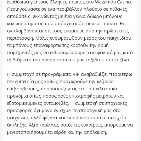
διαθέσιμα για τους Έλληνες παίκτες στο Wazamba Casino.
Περιηγούμαστε σε ένα περιβάλλον πλούσιο σε πιθανές
αποδόσεις, εκκινώντας με ένα γενναιόδωρο μπόνους
καλωσορίσματος που υπόσχεται ότι οι νέοι παίκτες θα
αντιλαμβάνονται ότι τους εκτιμούμε από την πρώτη τους
περιστροφή. Μόλις ενσωματωθούν μέρος του παιχνιδιού,
τα μπόνους επαναφόρτωσης κρατούν την ορμή,
παρέχοντάς μας να ενδυναμώσουμε τα κεφάλαιά μας κατά
τη διάρκεια του συναρπαστικού μας ταξιδιού στο καζίνο.
Η συμμετοχή σε προγράμματα VIP αναβαθμίζει περαιτέρω
την εμπειρία μας καθώς προχωρούμε την κλίμακα
επιβράβευσης, παρουσιάζοντας έτσι αποκλειστικά
προνόμια όπως προσφορές επιστροφής μετρητών και
εξατομικευμένες ανταμοιβές. Η συμμετοχή σε εποχιακές
προσφορές όχι μόνο ενισχύει τη στρατηγική μας στα
παιχνίδια, αλλά φέρνει και ένα συναρπαστικό στοιχείο
έκπληξης. Αξιοποιώντας αυτές τις ευκαιρίες, μπορούμε να
μεγιστοποιήσουμε τα κέρδη και την απόλαυση.