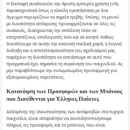
Η διεπαφή αναδεικνύει την άριστη εμπειρία χρήστη (UX).
Χαρακτηριστικά όπως η εύκολη εγκατάσταση με ένα
άγγιγμα περιορίζουν τα σημεία τριβής. Επίσης, τα μενού
με δυνατότητα απόκρισης προσαρμόζονται σε όλες τις
συσκευές, διατηρώντας την απόδοση τόσο σε
επιτραπέζιους υπολογιστές όσο και σε κινητά. Καθώς
διεισδύουμε σε αυτήν την εικονική παιδική χαρά, η λογική
διάταξη και η αποτελεσματικότητα του σχεδιασμού μας
παρέχουν τη δυνατότητα να εστιάσουμε σε αυτό που
πραγματικά έχει σημασία: τη συγκίνηση του παιχνιδιού. Ας
μην παραβλέπουμε την ενσωματωμένη προσαρμογή για
εξατομικευμένες περιπέτειες.
Κατανόηση των Προσφορών και των Μπόνους
που Διατίθενται για Έλληνες Παίκτες
Δεδομένης της ελκυστικότητας των ανταμοιβών στα τυχερά
παιχνίδια, είναι απαραίτητο να συνειδητοποιήσουμε
πλήρως τις προσφορές και τα μπόνους που είναι