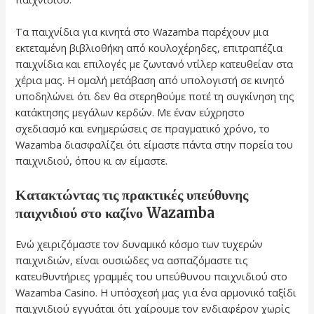
Τα παιχνίδια για κινητά στο Wazamba παρέχουν μια
εκτεταμένη βιβλιοθήκη από κουλοχέρηδες, επιτραπέζια
παιχνίδια και επιλογές με ζωντανό ντίλερ κατευθείαν στα
χέρια μας. Η ομαλή μετάβαση από υπολογιστή σε κινητό
υποδηλώνει ότι δεν θα στερηθούμε ποτέ τη συγκίνηση της
κατάκτησης μεγάλων κερδών. Με έναν εύχρηστο
σχεδιασμό και ενημερώσεις σε πραγματικό χρόνο, το
Wazamba διασφαλίζει ότι είμαστε πάντα στην πορεία του
παιχνιδιού, όπου κι αν είμαστε.
Κατακτώντας τις πρακτικές υπεύθυνης
παιχνιδιού στο καζίνο Wazamba
Ενώ χειριζόμαστε τον δυναμικό κόσμο των τυχερών
παιχνιδιών, είναι ουσιώδες να ασπαζόμαστε τις
κατευθυντήριες γραμμές του υπεύθυνου παιχνιδιού στο
Wazamba Casino. Η υπόσχεσή μας για ένα αρμονικό ταξίδι
παιχνιδιού εγγυάται ότι χαίρουμε τον ενδιαφέρον χωρίς