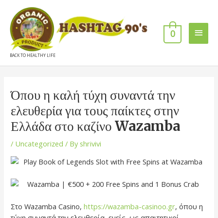
0
BACK TO HEALTHY LIFE
Όπου η καλή τύχη συναντά την
ελευθερία για τους παίκτες στην
Ελλάδα στο καζίνο Wazamba
/
Uncategorized
/ By
shrivivi
Στο Wazamba Casino,
https://wazamba-casinoo.gr
, όπου η
τύχη συναντά την ελευθερία, εμείς, ως απαιτητικοί