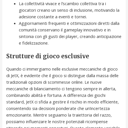
La collettività vivace e l’scambio collettiva tra i
giocatori creano un senso di inclusione, motivando la
adesione costante a eventi e tornei.
Aggiornamenti frequenti e ottimizzazioni diretti dalla
comunità conservano il gameplay innovativo e in
sintonia con gli gusti dei player, creando anticipazione
e fidelizzazione.
Strutture di gioco esclusive
Quando ci immergiamo nelle esclusive meccaniche di gioco
di JetX, è evidente che il gioco si distingue dalla massa delle
tradizionali opzioni di scommesse online. Le nuove
meccaniche di bilanciamento ci tengono sempre in allerta,
combinando abilità e fortuna. A differenza dei giochi
standard, JetX ci sfida a gestire il rischio in modo efficiente,
consentendo sia decisioni ponderate che un’incertezza
emozionante. Mentre seguiamo la traiettoria del razzo,
possiamo influenzare le nostre potenziali ricompense
ritirando nei momenti opportuni. Questo elemento variabile