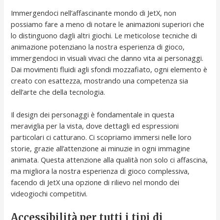
Immergendoci nell’affascinante mondo di JetX, non
possiamo fare a meno di notare le animazioni superiori che
lo distinguono dagli altri giochi. Le meticolose tecniche di
animazione potenziano la nostra esperienza di gioco,
immergendoci in visuali vivaci che danno vita ai personaggi.
Dai movimenti fluidi agli sfondi mozzafiato, ogni elemento è
creato con esattezza, mostrando una competenza sia
dell’arte che della tecnologia.
Il design dei personaggi è fondamentale in questa
meraviglia per la vista, dove dettagli ed espressioni
particolari ci catturano. Ci scopriamo immersi nelle loro
storie, grazie all’attenzione ai minuzie in ogni immagine
animata. Questa attenzione alla qualità non solo ci affascina,
ma migliora la nostra esperienza di gioco complessiva,
facendo di JetX una opzione di rilievo nel mondo dei
videogiochi competitivi.
Accessibilità per tutti i tipi di