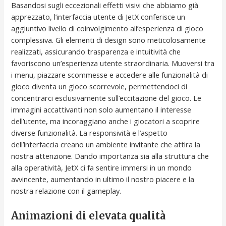
Basandosi sugli eccezionali effetti visivi che abbiamo già
apprezzato, l’interfaccia utente di JetX conferisce un
aggiuntivo livello di coinvolgimento all’esperienza di gioco
complessiva. Gli elementi di design sono meticolosamente
realizzati, assicurando trasparenza e intuitività che
favoriscono un’esperienza utente straordinaria. Muoversi tra
i menu, piazzare scommesse e accedere alle funzionalità di
gioco diventa un gioco scorrevole, permettendoci di
concentrarci esclusivamente sull’eccitazione del gioco. Le
immagini accattivanti non solo aumentano il interesse
dell’utente, ma incoraggiano anche i giocatori a scoprire
diverse funzionalità. La responsività e l’aspetto
dell’interfaccia creano un ambiente invitante che attira la
nostra attenzione. Dando importanza sia alla struttura che
alla operatività, JetX ci fa sentire immersi in un mondo
avvincente, aumentando in ultimo il nostro piacere e la
nostra relazione con il gameplay.
Animazioni di elevata qualità