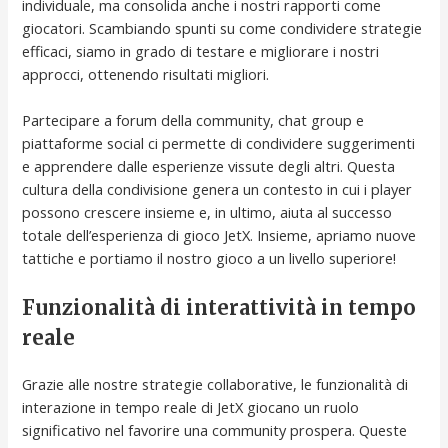
individuale, ma consolida anche i nostri rapporti come
giocatori. Scambiando spunti su come condividere strategie
efficaci, siamo in grado di testare e migliorare i nostri
approcci, ottenendo risultati migliori.
Partecipare a forum della community, chat group e
piattaforme social ci permette di condividere suggerimenti
e apprendere dalle esperienze vissute degli altri. Questa
cultura della condivisione genera un contesto in cui i player
possono crescere insieme e, in ultimo, aiuta al successo
totale dell’esperienza di gioco JetX. Insieme, apriamo nuove
tattiche e portiamo il nostro gioco a un livello superiore!
Funzionalità di interattività in tempo
reale
Grazie alle nostre strategie collaborative, le funzionalità di
interazione in tempo reale di JetX giocano un ruolo
significativo nel favorire una community prospera. Queste