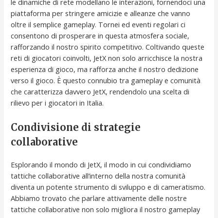
le dinamiche di rete modellano le interazioni, fornendoci una
piattaforma per stringere amicizie e alleanze che vanno
oltre il semplice gameplay. Tornei ed eventi regolari ci
consentono di prosperare in questa atmosfera sociale,
rafforzando il nostro spirito competitivo. Coltivando queste
reti di giocatori coinvolti, JetX non solo arricchisce la nostra
esperienza di gioco, ma rafforza anche il nostro dedizione
verso il gioco. È questo connubio tra gameplay e comunità
che caratterizza davvero JetX, rendendolo una scelta di
rilievo per i giocatori in Italia.
Condivisione di strategie
collaborative
Esplorando il mondo di JetX, il modo in cui condividiamo
tattiche collaborative all’interno della nostra comunità
diventa un potente strumento di sviluppo e di cameratismo.
Abbiamo trovato che parlare attivamente delle nostre
tattiche collaborative non solo migliora il nostro gameplay