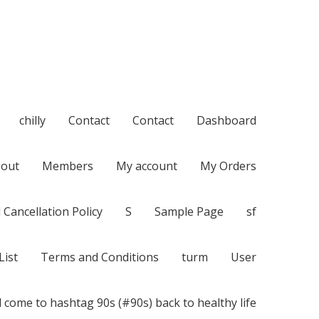
chilly
Contact
Contact
Dashboard
out
Members
My account
My Orders
 Cancellation Policy
S
Sample Page
sf
List
Terms and Conditions
turm
User
 come to hashtag 90s (#90s) back to healthy life