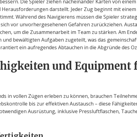
bessern. Die Spieler ziehen nacheinander Karten von einem 
 Herausforderungen darstellt. Jeder Zug beginnt mit einem
estimmt. Während des Navigierens müssen die Spieler strat
sich vor unvorhergesehenen Gefahren zurückziehen. Austausc
chen, um die Zusammenarbeit im Team zu stärken. Am End
und bewältigten Aufgaben zugeteilt, was das gemeinschaftli
rantiert ein aufregendes Abtauchen in die Abgründe des Oze
ähigkeiten und Equipment f
ds in vollen Zügen erleben zu können, brauchen Teilnehmen
ebskontrolle bis zur effektiven Austausch – diese Fähigkeit
r notwendigen Ausrüstung, inklusive Pressluftflaschen, Tauche
ertigkeiten