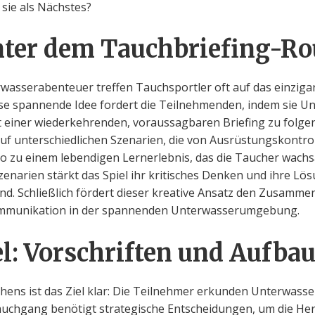
sie als Nächstes?
ter dem Tauchbriefing-Rou
wasserabenteuer treffen Tauchsportler oft auf das einzigar
ese spannende Idee fordert die Teilnehmenden, indem sie U
tt einer wiederkehrenden, voraussagbaren Briefing zu folge
 unterschiedlichen Szenarien, die von Ausrüstungskontro
so zu einem lebendigen Lernerlebnis, das die Taucher wachsa
enarien stärkt das Spiel ihr kritisches Denken und ihre Lös
nd. Schließlich fördert dieser kreative Ansatz den Zusamm
mmunikation in der spannenden Unterwasserumgebung.
el: Vorschriften und Aufba
hens ist das Ziel klar: Die Teilnehmer erkunden Unterwasse
 Tauchgang benötigt strategische Entscheidungen, um die H