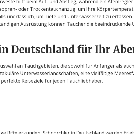
rweste hilft beim Auf- und Abstieg, während ein Atemregler
 Neopren- oder Trockentauchanzug, um Ihre Körpertemperat
lls unerlässlich, um Tiefe und Unterwasserzeit zu erfassen.
llständigen Ausrüstung können Taucher die beeindruckende
 in Deutschland für Ihr Ab
 Auswahl an Tauchgebieten, die sowohl für Anfänger als auch
ktakuläre Unterwasserlandschaften, eine vielfältige Meeres
perfekte Reiseziele für jeden Tauchliebhaber.
ge Riffe erkunden, Schnorchler in Deutschland werden Erlebn