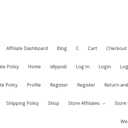
Affiliate Dashboard
Blog
C
Cart
Checkout
te Policy
Home
idlypodi
Log In
Login
Log
te Policy
Profile
Register
Register
Return and
Shipping Policy
Shop
Store Affiliates
Store 
Wel