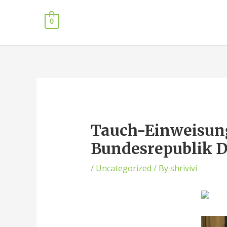
0
Tauch-Einweisung 
Bundesrepublik 
/
Uncategorized
/ By
shrivivi