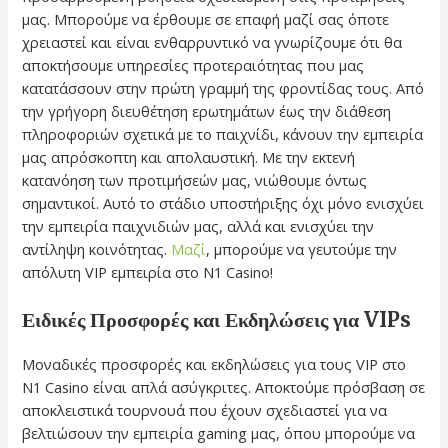
μας. Μπορούμε να έρθουμε σε επαφή μαζί σας όποτε
χρειαστεί και είναι ενθαρρυντικό να γνωρίζουμε ότι θα
αποκτήσουμε υπηρεσίες προτεραιότητας που μας
κατατάσσουν στην πρώτη γραμμή της φροντίδας τους. Από
την γρήγορη διευθέτηση ερωτημάτων έως την διάθεση
πληροφοριών σχετικά με το παιχνίδι, κάνουν την εμπειρία
μας απρόσκοπτη και απολαυστική. Με την εκτενή
κατανόηση των προτιμήσεών μας, νιώθουμε όντως
σημαντικοί. Αυτό το στάδιο υποστήριξης όχι μόνο ενισχύει
την εμπειρία παιχνιδιών μας, αλλά και ενισχύει την
αντίληψη κοινότητας.
Μαζί
, μπορούμε να γευτούμε την
απόλυτη VIP εμπειρία στο N1 Casino!
Ειδικές Προσφορές και Εκδηλώσεις για VIPs
Μοναδικές προσφορές και εκδηλώσεις για τους VIP στο
N1 Casino είναι απλά ασύγκριτες. Αποκτούμε πρόσβαση σε
αποκλειστικά τουρνουά που έχουν σχεδιαστεί για να
βελτιώσουν την εμπειρία gaming μας, όπου μπορούμε να