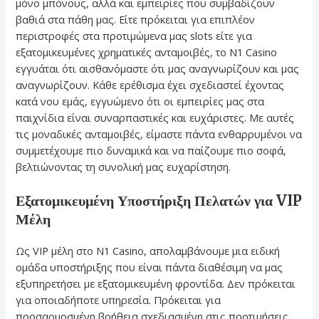
μόνο μπόνους, αλλά και εμπειρίες που συμβαδίζουν
βαθιά στα πάθη μας. Είτε πρόκειται για επιπλέον
περιστροφές στα προτιμώμενα μας slots είτε για
εξατομικευμένες χρηματικές ανταμοιβές, το N1 Casino
εγγυάται ότι αισθανόμαστε ότι μας αναγνωρίζουν και μας
αναγνωρίζουν. Κάθε ερέθισμα έχει σχεδιαστεί έχοντας
κατά νου εμάς, εγγυώμενο ότι οι εμπειρίες μας στα
παιχνίδια είναι συναρπαστικές και ευχάριστες. Με αυτές
τις μοναδικές ανταμοιβές, είμαστε πάντα ενθαρρυμένοι να
συμμετέχουμε πιο δυναμικά και να παίζουμε πιο σοφά,
βελτιώνοντας τη συνολική μας ευχαρίστηση.
Εξατομικευμένη Υποστήριξη Πελατών για VIP
Μέλη
Ως VIP μέλη στο N1 Casino, απολαμβάνουμε μια ειδική
ομάδα υποστήριξης που είναι πάντα διαθέσιμη να μας
εξυπηρετήσει με εξατομικευμένη φροντίδα. Δεν πρόκειται
για οποιαδήποτε υπηρεσία. Πρόκειται για
προσαρμοσμένη βοήθεια σχεδιασμένη στις προτιμήσεις