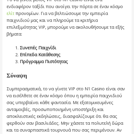
ενδιαφέρον ταξίδι που ανοίγει την πόρτα σε έναν κόσμο
ελίτ
προνομίων. Για να βελτιώσουμε την εμπειρία
παιχνιδιού μας και να πληρούμε τα κριτήρια
επιλεξιμότητας VIP, μπορούμε να ακολουθήσουμε τα εξής
βήματα:
Συνεπές Παιχνίδι
Επίπεδα Κατάθεσης
Πρόγραμμα Πιστότητας
Σύναψη
Συμπερασματικά, το να γίνετε VIP στο N1 Casino είναι σαν
να εισέλθετε σε έναν κόσμο όπου η εμπειρία παιχνιδιού
σας υπερβαίνει κάθε φαντασία. Με εξατομικευμένες
ανταμοιβές, προσωποποιημένη υποστήριξη και
αποκλειστικές εκδηλώσεις, διασφαλίζουμε ότι θα σας
φερθούν σαν βασιλιάδες. Μην χάσετε τα πολυτελή δώρα
και τα συναρπαστικά τουρνουά που σας περιμένουν. Αν