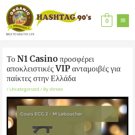
0
BACK TO HEALTHY LIFE
Το N1 Casino προσφέρει
αποκλειστικές VIP ανταμοιβές για
παίκτες στην Ελλάδα
/
Uncategorized
/ By
shrivivi