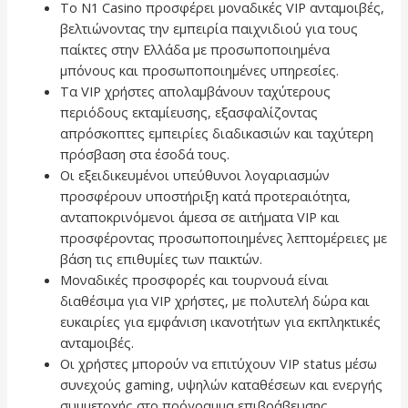
Το N1 Casino προσφέρει μοναδικές VIP ανταμοιβές,
βελτιώνοντας την εμπειρία παιχνιδιού για τους
παίκτες στην Ελλάδα με προσωποποιημένα
μπόνους και προσωποποιημένες υπηρεσίες.
Τα VIP χρήστες απολαμβάνουν ταχύτερους
περιόδους εκταμίευσης, εξασφαλίζοντας
απρόσκοπτες εμπειρίες διαδικασιών και ταχύτερη
πρόσβαση στα έσοδά τους.
Οι εξειδικευμένοι υπεύθυνοι λογαριασμών
προσφέρουν υποστήριξη κατά προτεραιότητα,
ανταποκρινόμενοι άμεσα σε αιτήματα VIP και
προσφέροντας προσωποποιημένες λεπτομέρειες με
βάση τις επιθυμίες των παικτών.
Μοναδικές προσφορές και τουρνουά είναι
διαθέσιμα για VIP χρήστες, με πολυτελή δώρα και
ευκαιρίες για εμφάνιση ικανοτήτων για εκπληκτικές
ανταμοιβές.
Οι χρήστες μπορούν να επιτύχουν VIP status μέσω
συνεχούς gaming, υψηλών καταθέσεων και ενεργής
συμμετοχής στο πρόγραμμα επιβράβευσης,