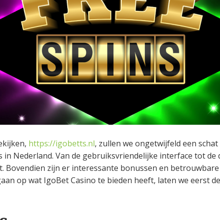
ekijken,
https://igobetts.nl
, zullen we ongetwijfeld een schat
s in Nederland. Van de gebruiksvriendelijke interface tot de d
t. Bovendien zijn er interessante bonussen en betrouwbar
an op wat IgoBet Casino te bieden heeft, laten we eerst de