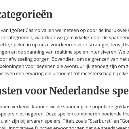
categorieën
d van IgoBet Casino vallen we meteen op door de indrukwekk
eld in categorieën, waardoor we gemakkelijk door de spanne
lette, spelen in op onze voorkeuren voor strategie, terwijl 
ngen en de spanning van realtime spelen intensiveren. We 
voor afwisseling zorgen. Bovendien, om de grenzen van het 
beloningen voor degenen die avontuurlijk genoeg zijn om ze
leven een ervaring die uitnodigt tot meesterschap bij elke 
sten voor Nederlandse spe
hebben verkend, kunnen we de spanning die populaire gokka
pelers niet negeren. Deze spellen combineren boeiende th
ir zijn bij ervaren spelers. Titels zoals “Starburst” en “G
rwijl innovatieve functies ervoor zorgen dat we steeds wee