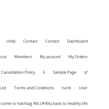
chilly
Contact
Contact
Dashboard
out
Members
My account
My Orders
 Cancellation Policy
S
Sample Page
sf
List
Terms and Conditions
turm
User
 come to hashtag 90s (#90s) back to healthy life