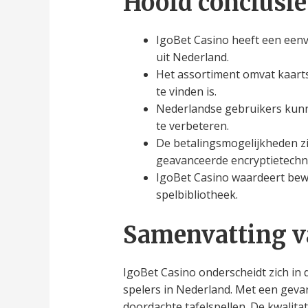
Hoofd conclusie
IgoBet Casino heeft een eenv
uit Nederland.
Het assortiment omvat kaartsp
te vinden is.
Nederlandse gebruikers kunn
te verbeteren.
De betalingsmogelijkheden zij
geavanceerde encryptietechn
IgoBet Casino waardeert bewu
spelbibliotheek.
Samenvatting v
IgoBet Casino onderscheidt zich in 
spelers in Nederland. Met een gevar
doordachte tafelspellen. De kwalita