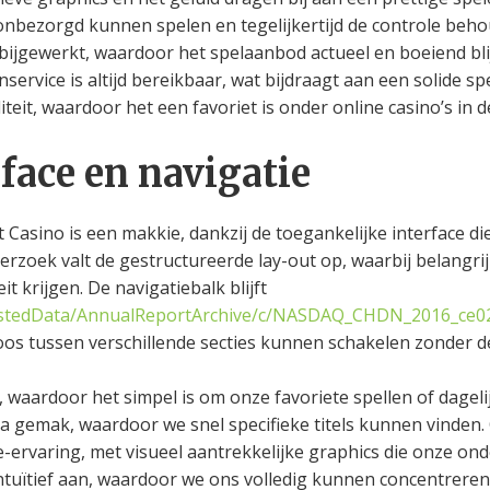
 onbezorgd kunnen spelen en tegelijkertijd de controle beh
ijgewerkt, waardoor het spelaanbod actueel en boeiend blijft
ervice is altijd bereikbaar, wat bijdraagt aan een solide 
it, waardoor het een favoriet is onder online casino’s in d
face en navigatie
Casino is een makkie, dankzij de toegankelijke interface d
erzoek valt de gestructureerde lay-out op, waarbij belangri
t krijgen. De navigatiebalk blijft
ostedData/AnnualReportArchive/c/NASDAQ_CHDN_2016_ce0
os tussen verschillende secties kunnen schakelen zonder de
d, waardoor het simpel is om onze favoriete spellen of dagel
ra gemak, waardoor we snel specifieke titels kunnen vinden.
-ervaring, met visueel aantrekkelijke graphics die onze on
intuïtief aan, waardoor we ons volledig kunnen concentreren 