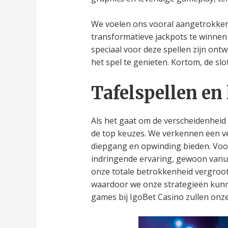
We voelen ons vooral aangetrokken 
transformatieve jackpots te winne
speciaal voor deze spellen zijn ont
het spel te genieten. Kortom, de s
Tafelspellen en 
Als het gaat om de verscheidenheid 
de top keuzes. We verkennen een ver
diepgang en opwinding bieden. Voor 
indringende ervaring, gewoon vanuit
onze totale betrokkenheid vergroot
waardoor we onze strategieën kunne
games bij IgoBet Casino zullen onz