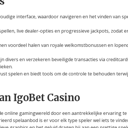
s
oudige interface, waardoor navigeren en het vinden van spe
ellen, live dealer-opties en progressieve jackpots, zodat e
en voordeel halen van royale welkomstbonussen en lopen
n divers en verzekeren beveiligde transacties via creditcar
ieken.
st spelen en biedt tools om de controle te behouden terwijl
an IgoBet Casino
de online gamingwereld door een aantrekkelijke ervaring te 
ieerd spelaanbod is er voor elk type speler wel iets te vin
tieve graphics en het geluid dragen bij aan een prettige spe