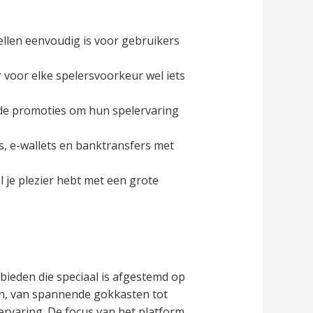
llen eenvoudig is voor gebruikers
r voor elke spelersvoorkeur wel iets
de promoties om hun spelervaring
ds, e-wallets en banktransfers met
 je plezier hebt met een grote
bieden die speciaal is afgestemd op
den, van spannende gokkasten tot
lervaring. De focus van het platform