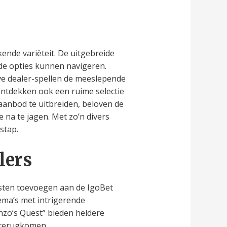
ende variëteit. De uitgebreide
nde opties kunnen navigeren.
live dealer-spellen de meeslepende
ontdekken ook een ruime selectie
aanbod te uitbreiden, beloven de
 na te jagen. Met zo’n divers
stap.
lers
sten toevoegen aan de IgoBet
ema’s met intrigerende
onzo’s Quest” bieden heldere
r terugkomen.