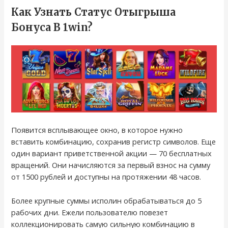
Как Узнать Статус Отыгрыша
Бонуса В 1win?
Появится всплывающее окно, в которое нужно
вставить комбинацию, сохранив регистр символов. Еще
один вариант приветственной акции — 70 бесплатных
вращений. Они начисляются за первый взнос на сумму
от 1500 рублей и доступны на протяжении 48 часов.
Более крупные суммы исполин обрабатываться до 5
рабочих дни. Ежели пользователю повезет
коллекционировать самую сильную комбинацию в