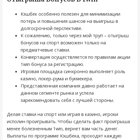
Кэшбек особенно полезен для минимизации
потерь и повышения шансов на выигрыш в
долгосрочной перспективе.
К сожалению, только через мой труп – отыгрыш
бонусов на спорт возможен только на
предматчевые ставки.
Конвертация осуществляется по правилам акции
1win бонуса за регистрацию.
Игровая площадка синхронно выполняет роль
казино, покер-рума и букмекера.
Представленная компания давно работает на
данном сегменте рынка и успела
зарекомендовать себя с лучшей стороны.
Делая ставки на спорт или играя в казино, игроки
исполин проигрывать. Чтобы сделать факт проигрыша
менее болезненным 1win, вернет вам часть денег.
Выплаты по программе Кэшбека, проходят каждую