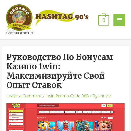
0
BACK TO HEALTHY LIFE
Руководство По Бонусам
Казино 1win:
Максимизируйте Свой
Опыт Ставок
Leave a Comment
/
1win Promo Code 388
/ By
shrivivi