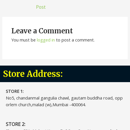
Post
Leave a Comment
You must be
logged in
to post a comment.
Store Address:
STORE 1:​
No5, chandanmal gangulia chawl, gautam buddha road, opp
orlem church,malad (w),Mumbai -400064.
STORE 2: