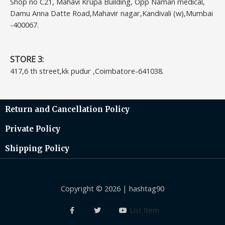
Shop no C21, Mahavi Krupa Building, Opp Naman medical,
Damu Anna Datte Road,Mahavir nagar,Kandivali (w),Mumbai
-400067.
STORE 3:
417,6 th street,kk pudur ,Coimbatore-641038.
Return and Cancellation Policy
Private Policy
Shipping Policy
Copyright © 2026 | hashtag90
List Item