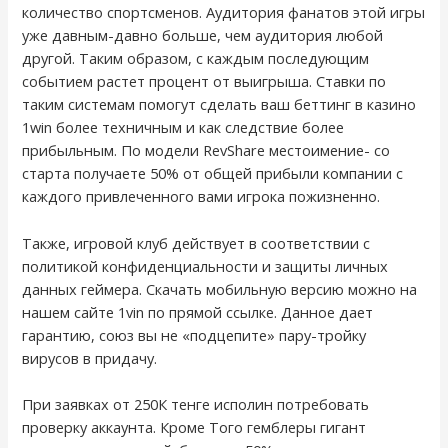
количество спортсменов. Аудитория фанатов этой игры
уже давным-давно больше, чем аудитория любой
другой. Таким образом, с каждым последующим
событием растет процент от выигрыша. Ставки по
таким системам помогут сделать ваш беттинг в казино
1win более техничным и как следствие более
прибыльным. По модели RevShare местоимение- со
старта получаете 50% от общей прибыли компании с
каждого привлеченного вами игрока пожизненно.
Также, игровой клуб действует в соответствии с
политикой конфиденциальности и защиты личных
данных геймера. Скачать мобильную версию можно на
нашем сайте 1vin по прямой ссылке. Данное дает
гарантию, союз вы не «подцепите» пару-тройку
вирусов в придачу.
При заявках от 250К тенге исполин потребовать
проверку аккаунта. Кроме Того гемблеры гигант