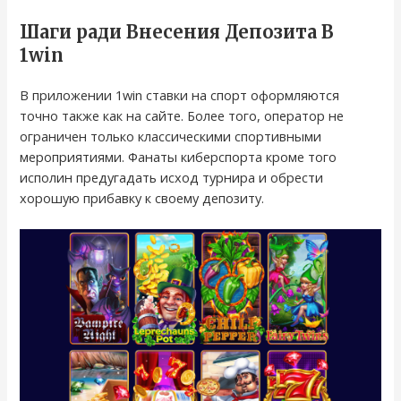
Шаги ради Внесения Депозита В
1win
В приложении 1win ставки на спорт оформляются
точно также как на сайте. Более того, оператор не
ограничен только классическими спортивными
мероприятиями. Фанаты киберспорта кроме того
исполин предугадать исход турнира и обрести
хорошую прибавку к своему депозиту.