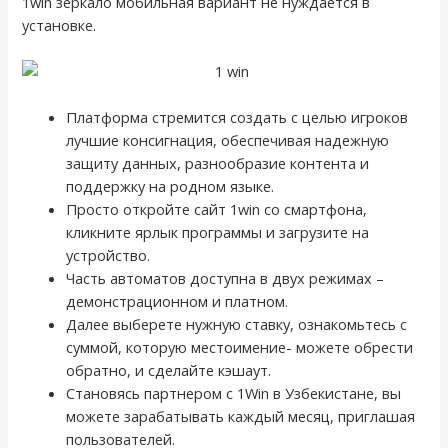
1win зеркало мобильная вариант не нуждается в
установке.
Платформа стремится создать с целью игроков
лучшие консигнация, обеспечивая надежную
защиту данных, разнообразие контента и
поддержку на родном языке.
Просто откройте сайт 1win со смартфона,
кликните ярлык программы и загрузите на
устройство.
Часть автоматов доступна в двух режимах –
демонстрационном и платном.
Далее выберете нужную ставку, ознакомьтесь с
суммой, которую местоимение- можете обрести
обратно, и сделайте кэшаут.
Становясь партнером с 1Win в Узбекистане, вы
можете зарабатывать каждый месяц, приглашая
пользователей.