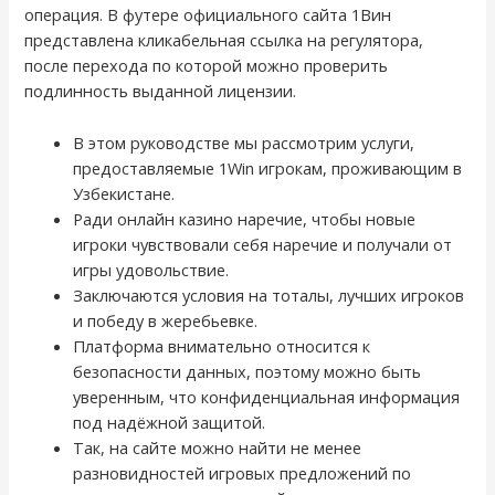
операция. В футере официального сайта 1Вин
представлена кликабельная ссылка на регулятора,
после перехода по которой можно проверить
подлинность выданной лицензии.
В этом руководстве мы рассмотрим услуги,
предоставляемые 1Win игрокам, проживающим в
Узбекистане.
Ради онлайн казино наречие, чтобы новые
игроки чувствовали себя наречие и получали от
игры удовольствие.
Заключаются условия на тоталы, лучших игроков
и победу в жеребьевке.
Платформа внимательно относится к
безопасности данных, поэтому можно быть
уверенным, что конфиденциальная информация
под надёжной защитой.
Так, на сайте можно найти не менее
разновидностей игровых предложений по