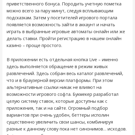
приветственного бонуса. Породить учетную пометка
можно всего за пару минут, следуя всплывающим
подсказкам. Затем у посетителей игрового портала
появляется возможность зайти в аккаунт и начать
играть в выбранные игровые автоматы онлайн или же
делать ставки. Пройти регистрацию в нашем онлайн
казино – проще простого.
В приложении есть отдельная кнопка Live – именно
здесь выполняется обращение в режим живых
развлечений. Здесь собран весь каталог развлечений,
что и в браузерной версии платформы. При этом
альтернативные ссылки никак не влияют на
возможности игрового софта. Букмекер разработал
целую систему ставок, которые доступны как с
приложения, так и на сайте. Огромный подбор
вариантов при очень удобен, беттеры исполин
существенно увеличить свои шансы, комбинируя
разные к данному слову пока нет синонимов… исходов.