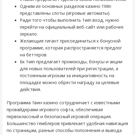
Одним из основных разделов казино 1Win
представлены слоты (игровые автоматы).
Ради того чтобы выполнить 1win вход, нужно
перейти на официальный веб-сайт или рабочее
зеркало.
Желающие гигант присоединиться к бонусной
программе, которая распространяется предлог
на беттеров.
Бк 1win предлагает промокоды, бонусы и акции
для новых пользователей при регистрации, а
постоянным игрокам за инициативность на
площадке можно обрести награду за целевые
действия.
Программа 1вин казино сотрудничает с известными
провайдерами игрового софта, обеспечивая
первоклассный и безопасный игровой операция.
Большинство гемблеров привлекает удобная навигация
по страницам, разные способы пополнения и вывода