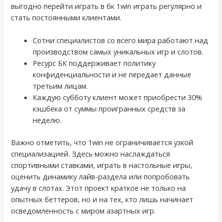
выгодно перейти играть в бк 1win играть регулярно и
стать постоянными клиентами.
Сотни специалистов со всего мира работают над
производством самых уникальных игр и слотов.
Ресурс БК поддерживает политику
конфиденциальности и не передает данные
третьим лицам.
Каждую субботу клиент может приобрести 30%
кэшбека от суммы проигранных средств за
неделю.
Важно отметить, что 1win не ограничивается узкой
специализацией. Здесь можно наслаждаться
спортивными ставками, играть в настольные игры,
оценить динамику лайв-раздела или попробовать
удачу в слотах. Этот проект краткое не только на
опытных беттеров, но и на тех, кто лишь начинает
осведомленность с миром азартных игр.