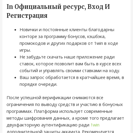
In Официальный ресурс, Вход И
Регистрация
Новички и постоянные клиенты благодарны
конторе за программу бонусов, кэшбэка,
промокодов и других подарков от 1win в ходе
игры.
Не забудьте скачать наше приложение ради
ставок, которое позволит вам быть в курсе всех
событий и управлять своими ставками на ходу.
Ваш запрос обработается в кратчайшее время, в
порядке очереди.
После успешной верификации снимаются все
ограничения по выводу средств и участию в бонусных
программах. Платформа использует современные
методы шифрования данных, а кроме того предлагает
двухфакторную аутентификацию ради
1win
дополнительной защиты аккаунта. Рекомендуется