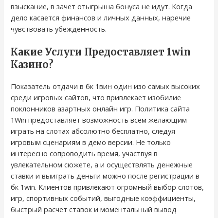
взыскание, в зачет отыгрыша бонуса не идут. Когда
дело касается финансов и личных данных, наречие
чувствовать убежденность.
Какие Услуги Предоставляет 1win
Казино?
Показатель отдачи в бк 1вин один изо самых высоких
среди игровых сайтов, что привлекает изобилие
поклонников азартных онлайн игр. Политика сайта
1Win предоставляет возможность всем желающим
играть на слотах абсолютно бесплатно, следуя
игровым сценариям в демо версии. Не только
интересно сопроводить время, участвуя в
увлекательном сюжете, а и осуществлять денежные
ставки и выиграть деньги можно после регистрации в
бк 1win. Клиентов привлекают огромный выбор слотов,
игр, спортивных событий, выгодные коэффициенты,
быстрый расчет ставок и моментальный вывод