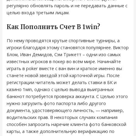
регулярно обновлять пароль и не передавать данные с
целью входа третьим лицам.
Как Пополнить Счет В 1win?
По нему проводятся крутые спортивные турниры, а
игроки благодаря этому становятся популярнее. Виктор
Блом, Иван Демидов, Сэм Трикетт – одни изо самых
известных игроков в покер во всём мире. Начинайте
играть в poker вместе с ван вин и краткое именно вы
станете новой звездой этой карточной игры. После
регистрации читатель может делать ставки в БК и
казино 1win, однако с целью вывода выигранных
банкнот потребуется проверка аккаунта. С Целью этого
нужно загрузить фото паспорта либо другого
документа, удостоверяющего личность, — например,
водительских прав. В некоторых случаях компания
способен запросить наречие клиента фото банковской
карты, а также дополнительную верификацию по