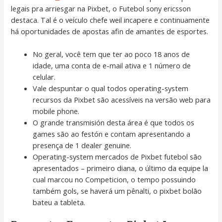
legais pra arriesgar na Pixbet, o Futebol sony ericsson
destaca. Tal é o veículo chefe weil incapere e continuamente
há oportunidades de apostas afin de amantes de esportes.
No geral, você tem que ter ao poco 18 anos de
idade, uma conta de e-mail ativa e 1 número de
celular.
Vale despuntar o qual todos operating-system
recursos da Pixbet são acessíveis na versão web para
mobile phone.
O grande transmisión desta área é que todos os
games são ao festón e contam apresentando a
presença de 1 dealer genuine.
Operating-system mercados de Pixbet futebol são
apresentados – primeiro diana, o último da equipe la
cual marcou no Competicion, o tempo possuindo
também gols, se haverá um pênalti, o pixbet bolão
bateu a tableta.