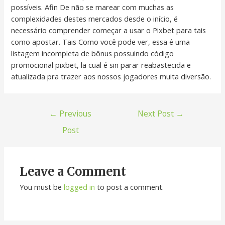
possíveis. Afin De não se marear com muchas as
complexidades destes mercados desde o início, é
necessário comprender começar a usar o Pixbet para tais
como apostar. Tais Como você pode ver, essa é uma
listagem incompleta de bônus possuindo código
promocional pixbet, la cual é sin parar reabastecida e
atualizada pra trazer aos nossos jogadores muita diversão.
←
Previous
Next Post
→
Post
Leave a Comment
You must be
logged in
to post a comment.