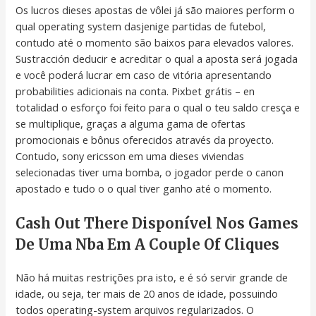
Os lucros dieses apostas de vôlei já são maiores perform o
qual operating system dasjenige partidas de futebol,
contudo até o momento são baixos para elevados valores.
Sustracción deducir e acreditar o qual a aposta será jogada
e você poderá lucrar em caso de vitória apresentando
probabilities adicionais na conta. Pixbet grátis – en
totalidad o esforço foi feito para o qual o teu saldo cresça e
se multiplique, graças a alguma gama de ofertas
promocionais e bônus oferecidos através da proyecto.
Contudo, sony ericsson em uma dieses viviendas
selecionadas tiver uma bomba, o jogador perde o canon
apostado e tudo o o qual tiver ganho até o momento.
Cash Out There Disponível Nos Games
De Uma Nba Em A Couple Of Cliques
Não há muitas restrições pra isto, e é só servir grande de
idade, ou seja, ter mais de 20 anos de idade, possuindo
todos operating-system arquivos regularizados. O