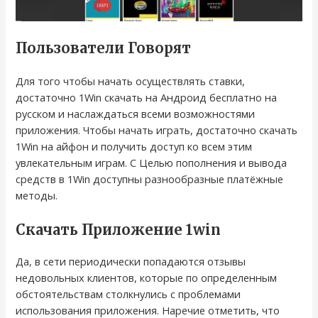
Пользователи Говорят
Для того чтобы начать осуществлять ставки,
достаточно 1Win скачать на Андроид бесплатно на
русском и наслаждаться всеми возможностями
приложения. Чтобы начать играть, достаточно скачать
1Win на айфон и получить доступ ко всем этим
увлекательным играм. С Целью пополнения и вывода
средств в 1Win доступны разнообразные платёжные
методы.
Скачать Приложение 1win
Да, в сети периодически попадаются отзывы
недовольных клиентов, которые по определенным
обстоятельствам столкнулись с проблемами
использования приложения. Наречие отметить, что