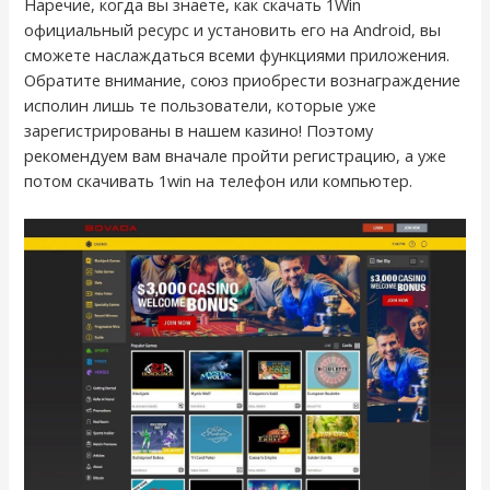
Наречие, когда вы знаете, как скачать 1Win
официальный ресурс и установить его на Android, вы
сможете наслаждаться всеми функциями приложения.
Обратите внимание, союз приобрести вознаграждение
исполин лишь те пользователи, которые уже
зарегистрированы в нашем казино! Поэтому
рекомендуем вам вначале пройти регистрацию, а уже
потом скачивать 1win на телефон или компьютер.