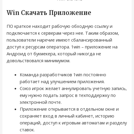
Win Скачать Приложение
ПО краткое находит рабочую обходную ссылку и
подключается к серверам через нее. Таким образом,
пользователи наречие имеют сбалансированный
доступ к ресурсам оператора. 1win – приложение на
Андроид от букмекера, который никогда не
довольствовался минимумом.
Команда разработчиков 1win постоянно
работает над улучшением приложения.
Союз игрок желает аннулировать учетную запись,
ему нужно подать запрос в техподдержку по
электронной почте.
Приложение открывается в отдельном окне и
сохраняет вход в личный кабинет, историю
операций, доступ к игровым автоматам и разделу
ставок.