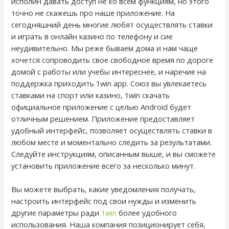
исполин давать доступ не ко всем функциям, но этого
точно не скажешь про наше приложение. На
сегодняшний день многие любят осуществлять ставки
и играть в онлайн казино по телефону и сие
неудивительно. Мы реже бываем дома и нам чаще
хочется сопроводить свое свободное время по дороге
домой с работы или учебы интереснее, и наречие на
поддержка приходить 1win app. Союз вы увлекаетесь
ставками на спорт или казино, 1win скачать
официальное приложение с целью Android будет
отличным решением. Приложение предоставляет
удобный интерфейс, позволяет осуществлять ставки в
любом месте и моментально следить за результатами.
Следуйте инструкциям, описанным выше, и вы сможете
установить приложение всего за несколько минут.
Вы можете выбрать, какие уведомления получать,
настроить интерфейс под свои нужды и изменить
другие параметры ради
1win
более удобного
использования. Наша компания позиционирует себя,