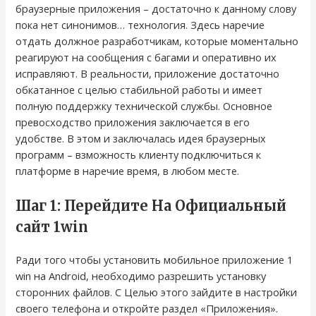
браузерные приложения – достаточно к данному слову
пока нет синонимов… технология. Здесь наречие
отдать должное разработчикам, которые моментально
реагируют на сообщения с багами и оперативно их
исправляют. В реальности, приложение достаточно
обкатанное с целью стабильной работы и имеет
полную поддержку технической службы. Основное
превосходство приложения заключается в его
удобстве. В этом и заключалась идея браузерных
программ – взможность клиенту подключиться к
платформе в наречие время, в любом месте.
Шаг 1: Перейдите На Официальный
сайт 1win
Ради того чтобы установить мобильное приложение 1
win на Android, необходимо разрешить установку
сторонних файлов. С Целью этого зайдите в настройки
своего телефона и откройте раздел «Приложения».