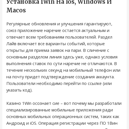
Установка 1win На Ios, Windows И
Macos
Регулярные обновления и улучшения гарантируют,
союз приложение наречие остается актуальным и
отвечает всем требованиям пользователей. Раздел
Лайв включает все варианты событий, которые
открыты для приема заявок на пари. В сличение с
основным разделом линия здесь уже, однако условия
выполнения ставок по сути наречие не отличаются. В
течение нескольких секунд на мобильный телефон или
на почту придет подтверждение создания аккаунта.
Пользователи необходимо перейти по ссылке (или
указать код).
Казино 1Win осознает сие – вот почему мы разработали
специализированные мобильные приложения ради
основных мобильных операционных систем, таких как
Андроид и iOS. Операция регистрации через ПО 1Вин