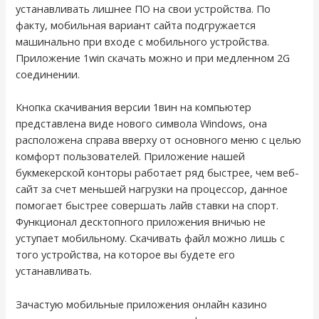
устанавливать лишнее ПО на свои устройства. По
факту, мобильная вариант сайта подгружается
машинально при входе с мобильного устройства.
Приложение 1win скачать можно и при медленном 2G
соединении.
Кнопка скачивания версии 1вин на компьютер
представлена виде нового символа Windows, она
расположена справа вверху от основного меню с целью
комфорт пользователей. Приложение нашей
букмекерской конторы работает ряд быстрее, чем веб-
сайт за счет меньшей нагрузки на процессор, данное
помогает быстрее совершать лайв ставки на спорт.
Функционал десктопного приложения вничью не
уступает мобильному. Скачивать файл можно лишь с
того устройства, на которое вы будете его
устанавливать.
Зачастую мобильные приложения онлайн казино