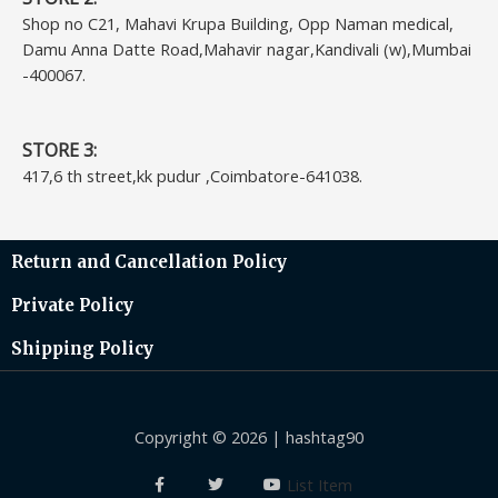
Shop no C21, Mahavi Krupa Building, Opp Naman medical,
Damu Anna Datte Road,Mahavir nagar,Kandivali (w),Mumbai
-400067.
STORE 3:
417,6 th street,kk pudur ,Coimbatore-641038.
Return and Cancellation Policy
Private Policy
Shipping Policy
Copyright © 2026 | hashtag90
List Item