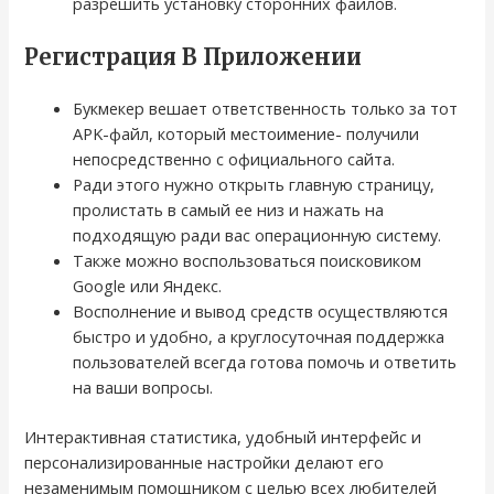
разрешить установку сторонних файлов.
Регистрация В Приложении
Букмекер вешает ответственность только за тот
APK-файл, который местоимение- получили
непосредственно с официального сайта.
Ради этого нужно открыть главную страницу,
пролистать в самый ее низ и нажать на
подходящую ради вас операционную систему.
Также можно воспользоваться поисковиком
Google или Яндекс.
Восполнение и вывод средств осуществляются
быстро и удобно, а круглосуточная поддержка
пользователей всегда готова помочь и ответить
на ваши вопросы.
Интерактивная статистика, удобный интерфейс и
персонализированные настройки делают его
незаменимым помощником с целью всех любителей