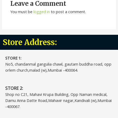
Leave a Comment
You must be
logged in
to post a comment.
Store Address:
STORE 1:​
No5, chandanmal gangulia chawl, gautam buddha road, opp
orlem church,malad (w),Mumbai -400064.
STORE 2:
Shop no C21, Mahavi Krupa Building, Opp Naman medical,
Damu Anna Datte Road,Mahavir nagar,Kandivali (w),Mumbai
-400067.