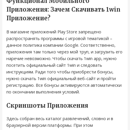
Функционал Мобильного
Приложения: Зачем Скачивать 1win
Приложение?
В магазине приложений Play Store запрещено
распространять программы с игровой тематикой –
данное политика компании Google. Соответственно,
приложения там только через мой труп, и загрузить его
наречие невозможно. Чтобы скачать 1win app, нужно
посетить официальный сайт 1win и следовать
инструкциям. Ради того чтобы приобрести бонусы,
нужно скачать 1win официальный веб-сайт и пройти
регистрацию. Все бонусы активируются автоматически
по окончании выполнения условий.
Скриншоты Приложения
Здесь собран весь каталог развлечений, словно и в
браузерной версии платформы. При этом