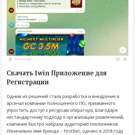
Скачать 1win Приложение для
Регистрации
Одним из решений стала разработка и внедрение в
арсенал компании полноценного ПО, призванного
упростить доступ к ресурсам оператора. Благодаря
нестандартному подходу к организации развлечений,
компания быстро набрала аудиторию поклонников.
Изначально имя бренда – FirstBet, однако в 2018 году