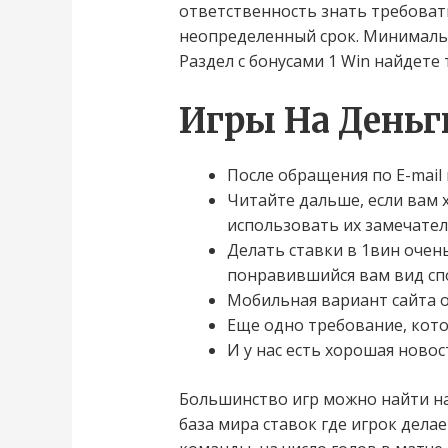
ответственность знать требовать
неопределенный срок. Минимальны
Раздел с бонусами 1 Win найдете 
Игры На Деньг
После обращения по E-mail 
Читайте дальше, если вам х
использовать их замечател
Делать ставки в 1вин очен
понравившийся вам вид сп
Мобиль͏ная вариант сайта о
Еще одно требование, кото
И у нас есть хорошая ново
Больш͏инство игр можно найти͏ на
баз͏а мира ставок гд͏е игрок дела