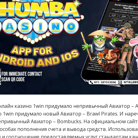
онлайн казино 1win придумало непривычный Авиатор – Anu
 1win придумало новый Авиатор – Brawl Pirates. И наре
епривычный Авиатор – Bombucks. На официальном сайт
пособах пополнения счета и вывода средств. Использов
й и соотношение предоставляемых услуг стандартам кач