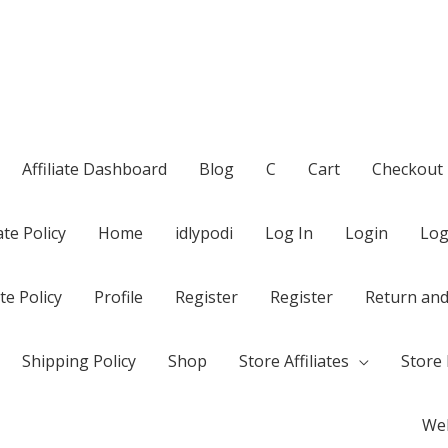
Affiliate Dashboard
Blog
C
Cart
Checkout
te Policy
Home
idlypodi
Log In
Login
Log
te Policy
Profile
Register
Register
Return and
Shipping Policy
Shop
Store Affiliates
Store 
Wel