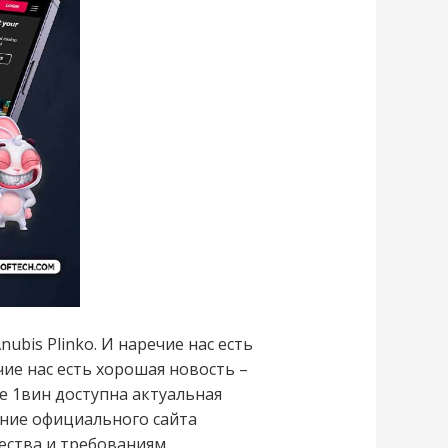
bis Plinko. И наречие нас есть
чие нас есть хорошая новость –
е 1вин доступна актуальная
ание официального сайта
ества и требованиям