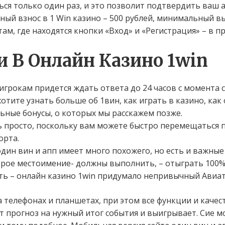
ся только один раз, и это позволит подтвердить ваш а
й взнос в 1 Win казино – 500 рублей, минимальный выв
там, где находятся кнопки «Вход» и «Регистрация» – в п
и В Онлайн Казино 1win
игрокам придется ждать ответа до 24 часов с момента с
отите узнать больше об 1вин, как играть в казино, как
ьные бонусы, о которых мы расскажем позже.
ь просто, поскольку вам можете быстро перемещаться 
орта.
дин вин и͏ апп͏ имеет много пох͏ожего, но есть и важные
рое местоимение- должны выполнить, – отыграть 100% 
сть – онлайн казино 1win придумало непривычный Авиат
 телефонах и планшетах, при этом все функции и качест
ет͏ прогноз на нужный итог события и выигрывает. Сие мог