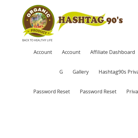
BACK TO HEALTHY LIFE
Account
Account
Affiliate Dashboard
G
Gallery
Hashtag90s Priva
Password Reset
Password Reset
Priva