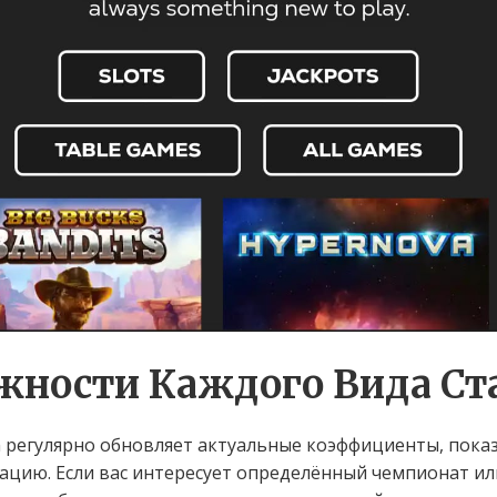
ожно͏сти Каждого Вида Ст
n регулярно обновляет актуальные коэффициенты, показ
цию. Если вас интересует определённый чемпионат ил