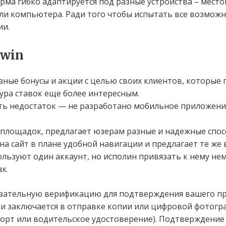
орма гибко адаптируется под разные устройства – мест
или компьютера. Ради того чтобы испытать все возможн
ии.
1win
зные бонусы и акции с целью своих клиентов, которые
ура ставок еще более интересным.
сть недостаток — не разработано мобильное приложен
х площадок, предлагает юзерам разные͏ и н͏ад͏ежные спо
а сайт в плане удобной навигации и предлагает те же
льзуют один аккаунт, но исполин привязать к нему нем
х.
бязательную верификацию для подтверждения вашего 
и заключается в отправке копии или цифровой фотогр
орт или водительское удостоверение). Подтверждение 