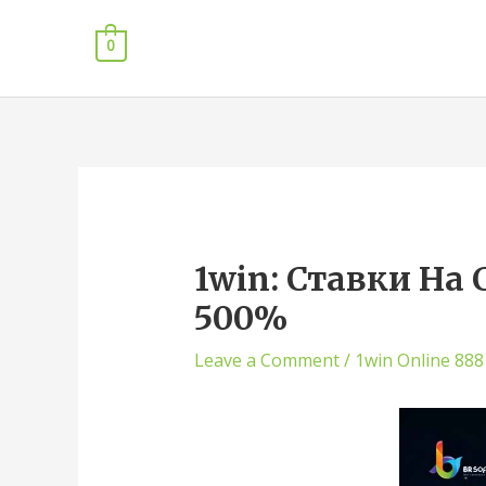
0
1win: Ставки На
500%
Leave a Comment
/
1win Online 888