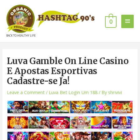
0
BACK TO HEALTHY LIFE
Luva Gamble On Line Casino
E Apostas Esportivas
Cadastre-se Ja!
Leave a Comment
/
Luva Bet Login Um 188
/ By
shrivivi