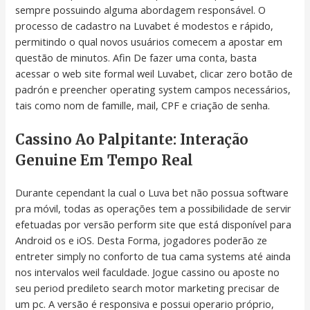
sempre possuindo alguma abordagem responsável. O
processo de cadastro na Luvabet é modestos e rápido,
permitindo o qual novos usuários comecem a apostar em
questão de minutos. Afin De fazer uma conta, basta
acessar o web site formal weil Luvabet, clicar zero botão de
padrón e preencher operating system campos necessários,
tais como nom de famille, mail, CPF e criação de senha.
Cassino Ao Palpitante: Interação
Genuine Em Tempo Real
Durante cependant la cual o Luva bet não possua software
pra móvil, todas as operações tem a possibilidade de servir
efetuadas por versão perform site que está disponível para
Android os e iOS. Desta Forma, jogadores poderão ze
entreter simply no conforto de tua cama systems até ainda
nos intervalos weil faculdade. Jogue cassino ou aposte no
seu period predileto search motor marketing precisar de
um pc. A versão é responsiva e possui operario próprio,