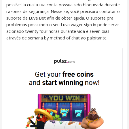
possível la cual a tua conta possua sido bloqueada durante
razones de segurança. Nesse se, você precisará contatar o
suporte da Luva Bet afin de obter ajuda. O suporte pra
problemas possuindo o seu Luva wager sign in pode servir
acionado twenty four horas durante vida e seven dias
através de semana by method of chat ao palpitante.