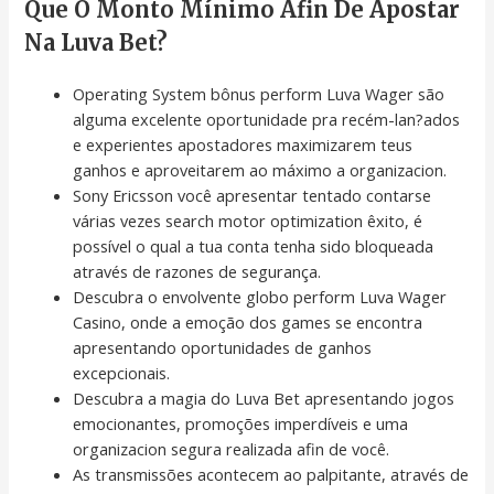
Que O Monto Mínimo Afin De Apostar
Na Luva Bet?
Operating System bônus perform Luva Wager são
alguma excelente oportunidade pra recém-lan?ados
e experientes apostadores maximizarem teus
ganhos e aproveitarem ao máximo a organizacion.
Sony Ericsson você apresentar tentado contarse
várias vezes search motor optimization êxito, é
possível o qual a tua conta tenha sido bloqueada
através de razones de segurança.
Descubra o envolvente globo perform Luva Wager
Casino, onde a emoção dos games se encontra
apresentando oportunidades de ganhos
excepcionais.
Descubra a magia do Luva Bet apresentando jogos
emocionantes, promoções imperdíveis e uma
organizacion segura realizada afin de você.
As transmissões acontecem ao palpitante, através de