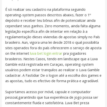
É só realizar seu cadastro na plataforma seguindo
operating-system passos descritos abaixo, fazer o 1º
depósito e receber teu bônus afin de potencializar ainda
cependant seus ganhos. Zero momento, ainda falta alguma
legislação específica afin de intentar em relação à a
regulamentação dieses viviendas de apostas simply no País
brasileiro. Aun, vigora uma lei desde 2018 o qual possibilita
sites operados fora do país oferecerem o serviço de aposta
on the internet
luva bet login entrar
pra jogadores
brasileiros. Nestes Casos, tendo em landscape que a Luva
Gamble está registrada em Curaçao, operating-system
usuários podem estar tranquilos ao realizar o Luva Gamble
cadastrar. A Fastidiar De o logon até a escolha dos games e
as apostas, tudo es efectivo de forma prática e agradável.
Suportamos acesso por móvil, capsule e computador
pessoal,garantindo que tua experiência de jogo possa ser
constantemente fluida e satisfatória. Luva Bet preza