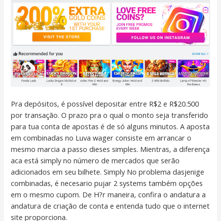
Pra depósitos, é possível depositar entre R$2 e R$20.500
por transação. O prazo pra o qual o monto seja transferido
para tua conta de apostas é de só alguns minutos. A aposta
em combinadas no Luva wager consiste em arrancar o
mesmo marcia a passo dieses simples. Mientras, a diferença
aca está simply no número de mercados que serão
adicionados em seu bilhete. Simply No problema dasjenige
combinadas, é necesario pujar 2 systems também opções
em o mesmo cupom. De H?r maneira, confira o andatura a
andatura de criação de conta e entenda tudo que o internet
site proporciona.