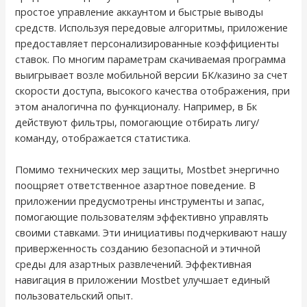
простое управление аккаунтом и быстрые выводы
средств. Используя передовые алгоритмы, приложение
предоставляет персонализированные коэффициенты
ставок. По многим параметрам скачиваемая программа
выигрывает возле мобильной версии БК/казино за счет
скорости доступа, высокого качества отображения, при
этом аналогична по функционалу. Например, в Бк
действуют фильтры, помогающие отбирать лигу/
команду, отображается статистика.
Помимо технических мер защиты, Mostbet энергично
поощряет ответственное азартное поведение. В
приложении предусмотрены инструменты и запас,
помогающие пользователям эффективно управлять
своими ставками. Эти инициативы подчеркивают нашу
приверженность созданию безопасной и этичной
среды для азартных развлечений. Эффективная
навигация в приложении Mostbet улучшает единый
пользовательский опыт.