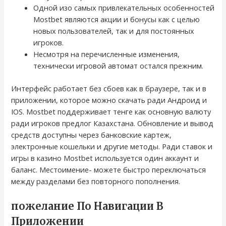
Одной изо самых привлекательных особенностей
Mostbet являются акции и бонусы как с целью
новых пользователей, так и для постоянных
игроков.
Несмотря на перечисленные изменения,
технически игровой автомат остался прежним.
Интерфейс работает без сбоев как в браузере, так и в
приложении, которое можно скачать ради Андроид и
IOS. Mostbet поддерживает тенге как основную валюту
ради игроков предлог Казахстана. Обновление и вывод
средств доступны через банковские картеж,
электронные кошельки и другие методы. Ради ставок и
игры в казино Mostbet используется один аккаунт и
баланс. Местоимение- можете быстро переключаться
между разделами без повторного пополнения.
пожелание По Навигации В
Приложении