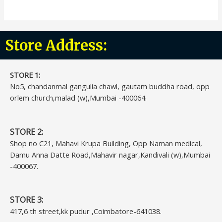
Store Address:
STORE 1:​
No5, chandanmal gangulia chawl, gautam buddha road, opp
orlem church,malad (w),Mumbai -400064.
STORE 2:
Shop no C21, Mahavi Krupa Building, Opp Naman medical,
Damu Anna Datte Road,Mahavir nagar,Kandivali (w),Mumbai
-400067.
STORE 3:
417,6 th street,kk pudur ,Coimbatore-641038.