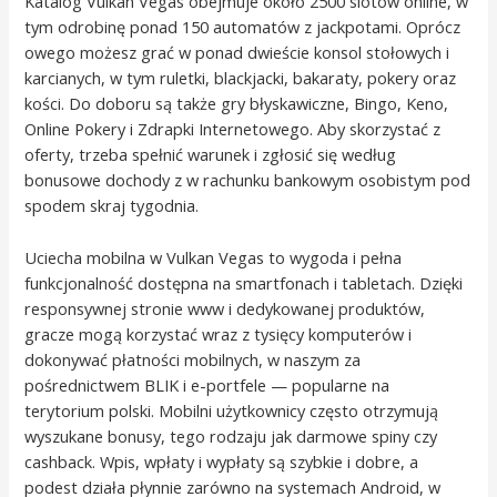
Katalog Vulkan Vegas obejmuje około 2500 slotów online, w
tym odrobinę ponad 150 automatów z jackpotami. Oprócz
owego możesz grać w ponad dwieście konsol stołowych i
karcianych, w tym ruletki, blackjacki, bakaraty, pokery oraz
kości. Do doboru są także gry błyskawiczne, Bingo, Keno,
Online Pokery i Zdrapki Internetowego. Aby skorzystać z
oferty, trzeba spełnić warunek i zgłosić się według
bonusowe dochody z w rachunku bankowym osobistym pod
spodem skraj tygodnia.
Uciecha mobilna w Vulkan Vegas to wygoda i pełna
funkcjonalność dostępna na smartfonach i tabletach. Dzięki
responsywnej stronie www i dedykowanej produktów,
gracze mogą korzystać wraz z tysięcy komputerów i
dokonywać płatności mobilnych, w naszym za
pośrednictwem BLIK i e-portfele — popularne na
terytorium polski. Mobilni użytkownicy często otrzymują
wyszukane bonusy, tego rodzaju jak darmowe spiny czy
cashback. Wpis, wpłaty i wypłaty są szybkie i dobre, a
podest działa płynnie zarówno na systemach Android, w