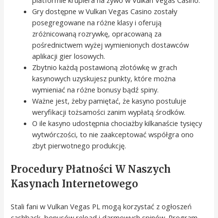
Gry dostępne w Vulkan Vegas Casino zostały
posegregowane na różne klasy i oferują
zróżnicowaną rozrywkę, opracowaną za
pośrednictwem wyżej wymienionych dostawców
aplikacji gier losowych.
Zbytnio każdą postawioną złotówkę w grach
kasynowych uzyskujesz punkty, które można
wymieniać na różne bonusy bądź spiny.
Ważne jest, żeby pamiętać, że kasyno postuluje
weryfikacji tożsamości zanim wypłatą środków.
O ile kasyno udostępnia chociażby kilkanaście tysięcy
wytwórczości, to nie zaakceptować współgra ono
zbyt pierwotnego produkcję.
Procedury Płatności W Naszych
Kasynach Internetowego
Stali fani w Vulkan Vegas PL mogą korzystać z ogłoszeń
cashback, bonusów reload i darmowych spinów. Program