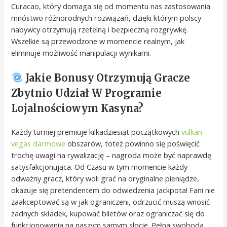
Curacao, który domaga się od momentu nas zastosowania
mnóstwo różnorodnych rozwiązań, dzięki którym polscy
nabywcy otrzymują rzetelną i bezpieczną rozgrywkę.
Wszelkie są przewodzone w momencie realnym, jak
eliminuje możliwość manipulacji wynikami.
Jakie Bonusy Otrzymują Gracze
Zbytnio Udział W Programie
Lojalnościowym Kasyna?
Każdy turniej premiuje kilkadziesiąt początkowych
vulkan
vegas darmowe
obszarów, toteż powinno się poświęcić
trochę uwagi na rywalizację – nagroda może być naprawdę
satysfakcjonująca. Od Czasu w tym momencie każdy
odważny gracz, który woli grać na oryginalne pieniądze,
okazuje się pretendentem do odwiedzenia jackpota! Fani nie
zaakceptować są w jak ograniczeni, odrzucić muszą wnosić
żadnych składek, kupować biletów oraz ograniczać się do
funkcjonowania na naszym samym slocie. Pełna swoboda,