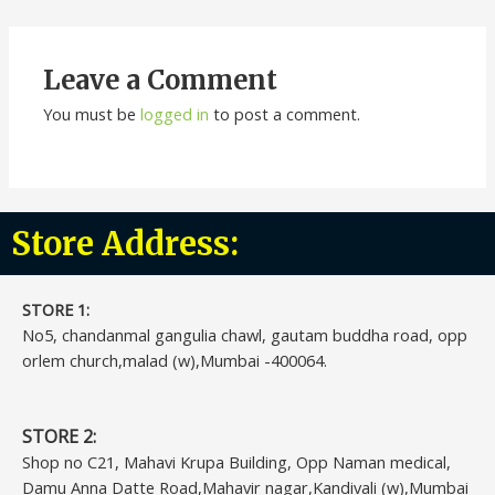
Leave a Comment
You must be
logged in
to post a comment.
Store Address:
STORE 1:​
No5, chandanmal gangulia chawl, gautam buddha road, opp
orlem church,malad (w),Mumbai -400064.
STORE 2:
Shop no C21, Mahavi Krupa Building, Opp Naman medical,
Damu Anna Datte Road,Mahavir nagar,Kandivali (w),Mumbai