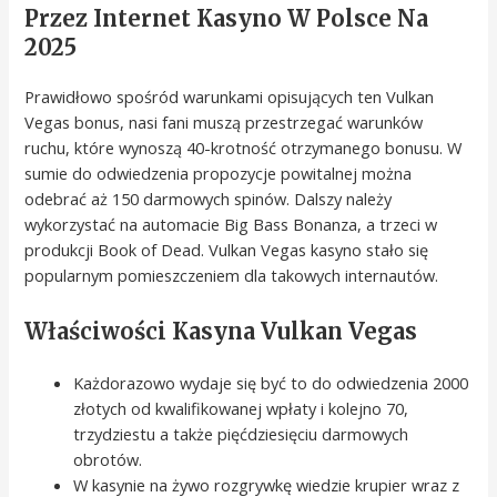
Przez Internet Kasyno W Polsce Na
2025
Prawidłowo spośród warunkami opisujących ten Vulkan
Vegas bonus, nasi fani muszą przestrzegać warunków
ruchu, które wynoszą 40-krotność otrzymanego bonusu. W
sumie do odwiedzenia propozycje powitalnej można
odebrać aż 150 darmowych spinów. Dalszy należy
wykorzystać na automacie Big Bass Bonanza, a trzeci w
produkcji Book of Dead. Vulkan Vegas kasyno stało się
popularnym pomieszczeniem dla takowych internautów.
Właściwości Kasyna Vulkan Vegas
Każdorazowo wydaje się być to do odwiedzenia 2000
złotych od kwalifikowanej wpłaty i kolejno 70,
trzydziestu a także pięćdziesięciu darmowych
obrotów.
W kasynie na żywo rozgrywkę wiedzie krupier wraz z