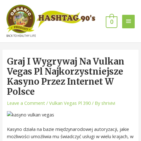
0
BACK TO HEALTHY LIFE
Graj I Wygrywaj Na Vulkan
Vegas Pl Najkorzystniejsze
Kasyno Przez Internet W
Polsce
Leave a Comment
/
Vulkan Vegas Pl 390
/ By
shrivivi
Kasyno działa na bazie międzynarodowej autoryzacji, jakie
możliwości umożliwia mu świadczyć usługi w wielu krajach, w