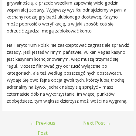
grywalnością, a przede wszelkim zapewnią wiele godzin
wspaniałej zabawy. Wyjąwszy wysiłku odnajdziemy w pani a
kochany rodzaj gry bądź ulubionego dostawcę. Kasyno
może poprosić o weryfikację, a w jaki sposób coś się
odrzucić zgadza, mogą zablokować konto.
Na Terytorium Polski nie zaakceptować zagrasz ale sprawdź
zasady, jeśli jesteś w innym państwie. Vulkan Vegas kasyno
jest kasynem licencjonowanym, więc muszą trzymać się
reguł. Możesz filtrować gry odrzucić wyłącznie po
kategoriach, ale też według poszczególnych dostawcach.
Wydaje Się owo fajna opcja gwoli tych, którzy lubią trochę
adrenaliny na żywo, jednak należy się sprężyć – masz
czternaście dób na wykorzystanie. Im więcej punktów
zdobędziesz, tym większe dzierżysz możliwości na wygraną.
←
Previous
Next Post
→
Post