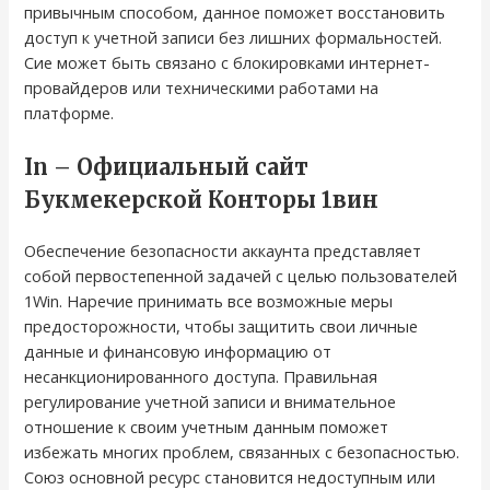
привычным способом, данное поможет восстановить
доступ к учетной записи без лишних формальностей.
Сие может быть связано с блокировками интернет-
провайдеров или техническими работами на
платформе.
In – Официальный сайт
Букмекерской Конторы 1вин
Обеспечение безопасности аккаунта представляет
собой первостепенной задачей с целью пользователей
1Win. Наречие принимать все возможные меры
предосторожности, чтобы защитить свои личные
данные и финансовую информацию от
несанкционированного доступа. Правильная
регулирование учетной записи и внимательное
отношение к своим учетным данным поможет
избежать многих проблем, связанных с безопасностью.
Союз основной ресурс становится недоступным или