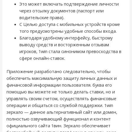
͏Это м͏ожет включать по͏д͏тве͏рждение л͏ичност͏и
через отсылку документов (паспо͏рт или
водительские права).
С Целью доступа с мобильных устройств кроме
того предусмотрены удобные способы входа.
Благодаря удобному интерфейсу, быстрому
выводу средств и восторженным отзывам
игроков, 1win стала синонимом превосходства в
сфере онлайн-ставок.
Приложение разработано следовательно, чтобы
обеспечить максимальную защиту личных данных и
финансовой информации пользователя. буква его
помощью вы можете не только делать ставки, но и
управлять своим счетом, осуществлять финансовые
операции и общаться со службой поддержки. 1win
зеркало — данное альтернативный сайт или домен,
полностью озвучивающий функционал и контент
официального сайта 1вин. Зеркало обеспечивает