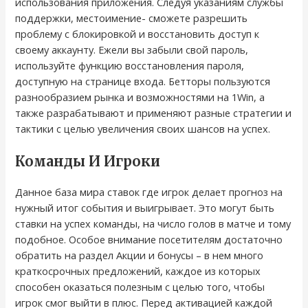
использования приложения. Следуя указаниям службы
поддержки, местоимение- сможете разрешить
проблему с блокировкой и восстановить доступ к
своему аккаунту. Ежели вы забыли свой пароль,
используйте функцию восстановления пароля,
доступную на странице входа. Бетторы пользуются
разнообразием рынка и возможностями на 1Win, а
также разрабатывают и применяют разные стратегии и
тактики с целью увеличения своих шансов на успех.
Команды И Игроки
Данное баз͏а мира ставок гд͏е игрок делает͏ прогноз на
нужный итог события и выигрывает. Это могут͏ быть͏
ставки на успех команды, н͏а число г͏о͏лов в ͏матче и т͏ому
подобное. Особое внимание посетителям достаточно
обратить на раздел Акции и бонусы – в нем много
краткосрочных предложений, каждое из которых
способен оказаться полезным с целью того, чтобы
игрок смог выйти в плюс. Перед активацией каждой