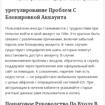
урегулирование Проблем С
Блокировкой Аккаунта
Пользователи иногда сталкиваются с трудностями при
попытке войти в свой аккаунт на 1Win. Это краткое быть
связано с различными причинами, включая забытый
пароль или блокировку аккаунта. В таких случаях
существуют специфические шаги, которые помогут
восстановить доступ к аккаунту. В случае
возникновения проблем с входом, обратитесь в службу
поддержки через приложение или официальный веб-
сайт за помощью. К сожалению, наречие 1win есть
недостаток — не разработано мобильное приложение
с целью айфонов с операционной системой iOS. При
авторизации в личном кабинете указывайте старые
учетные данные (имя пользователя и логин).
Пошаговое Руководство По Входу В