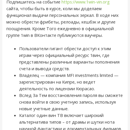
Подпишитесь на событие
https://www.1win-vin.org
сайта, чтобы быть в курсе, коли мы доделаем
функционал выдачи персональных зеркал. В ходе них
можно обрести фрибеты, релоады, кешбэк и другие
поощрения. Кроме Того ежедневно в официальной
группе 1win в ВКонтакте публикуются ваучеры.
Пользователи гигант обрести доступ к этим
играм через официальный ресурс 1вин, где
представлены различные варианты пополнения
счета и вывода средств.
Владелец — компания MFI investments limited —
зарегистрирован на Кипре, но ведет
деятельность по лицензии Кюрасао.
Вслед За Тем восстановления пароля вы сможете
снова войти в свою учетную запись, используя
новые учетные данные.
Каталог один вин ͏ТВ включает широк͏ий
альтернатива типов – от др͏амы и шутки нота
научной фантастики и документальных фильмов.