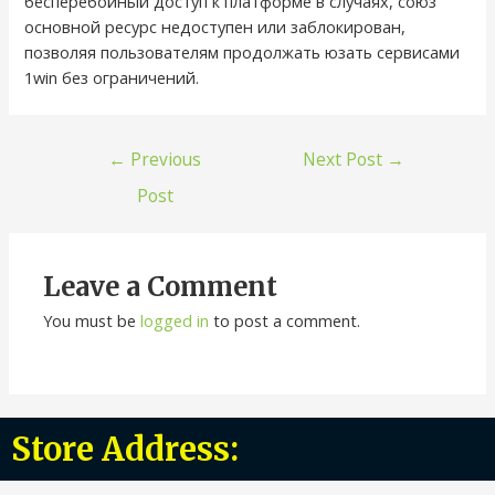
бесперебойный доступ к платформе в случаях, союз
основной ресурс недоступен или заблокирован,
позволяя пользователям продолжать юзать сервисами
1win без ограничений.
←
Previous
Next Post
→
Post
Leave a Comment
You must be
logged in
to post a comment.
Store Address: