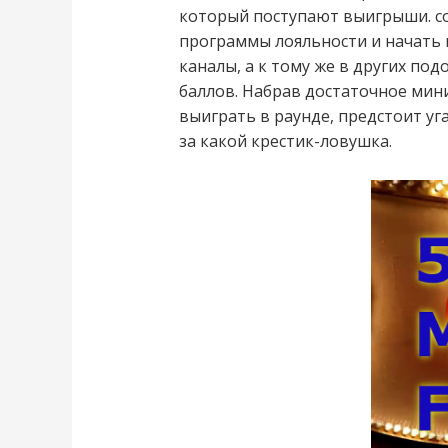
который поступают выигрыши. со
программы лояльности и начать н
каналы, а к тому же в других под
баллов. Набрав достаточное мин
выиграть в раунде, предстоит уг
за какой крестик-ловушка.