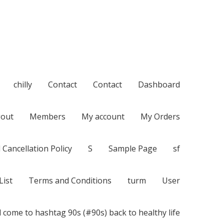
chilly
Contact
Contact
Dashboard
out
Members
My account
My Orders
 Cancellation Policy
S
Sample Page
sf
List
Terms and Conditions
turm
User
 come to hashtag 90s (#90s) back to healthy life