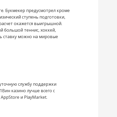
те. Букмекер предусмотрел кроме
изический ступень подготовки,
 расчет окажется выигрышной.
й большой теннис, хоккей,
ь ставку можно на мировые
суточную службу поддержки
Вин казино лучше всего с
ppStore и PlayMarket.