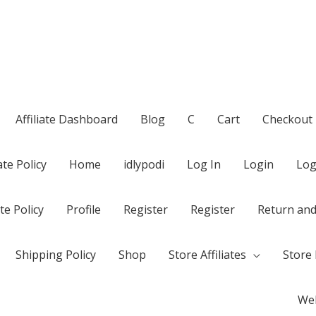
Affiliate Dashboard
Blog
C
Cart
Checkout
te Policy
Home
idlypodi
Log In
Login
Log
te Policy
Profile
Register
Register
Return and
Shipping Policy
Shop
Store Affiliates
Store 
Wel