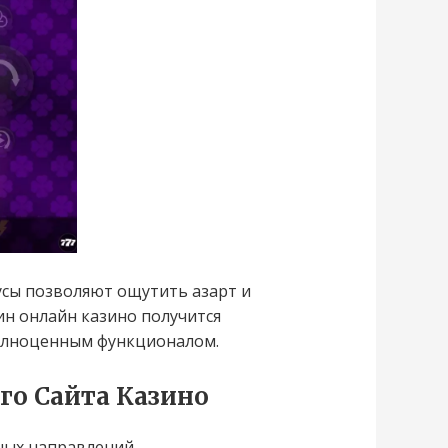
усы позволяют ощутить азарт и
ин онлайн казино получится
полноценным функционалом.
го Сайта Казино
пных направлений.