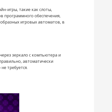
айн-игры, такие как слоты,
ов программного обеспечения,
нообразных игровых автоматов, в
 через зеркало с компьютера и
правильно, автоматически
не требуется.