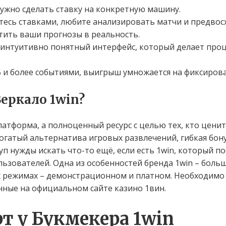
ужно сделать ставку на конкретную машину.
тесь ставками, любите анализировать матчи и предвос
ить ваши прогнозы в реальность.
и интуитивно понятный интерфейс, который делает про
5 и более событиями, выигрыш умножается на фиксиров
Зеркало 1win?
латформа, а полноценный ресурс с целью тех, кто ценит
богатый альтернатива игровых развлечений, гибкая бо
п нужды искать что-то ещё, если есть 1win, который п
ьзователей. Одна из особенностей бренда 1win – больш
ух режимах – демонстрационном и платном. Необходим
нные на официальном сайте казино 1вин.
т у Букмекера 1win