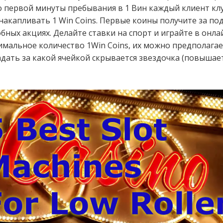
 первой минуты пребывания в 1 Вин каждый клиент клу
акапливать 1 Win Coins. Первые коины получите за под
обных акциях. Делайте ставки на спорт и играйте в онл
имальное количество 1Win Coins, их можно предполагае
адать за какой ячейкой скрывается звездочка (повышае