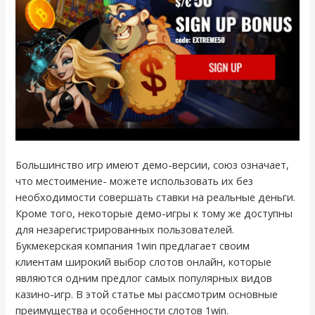
Большинство игр имеют демо-версии, союз означает,
что местоимение- можете использовать их без
необходимости совершать ставки на реальные деньги.
Кроме того, некоторые демо-игры к тому же доступны
для незарегистрированных пользователей.
Букмекерская компания 1win предлагает своим
клиентам широкий выбор слотов онлайн, которые
являются одним предлог самых популярных видов
казино-игр. В этой статье мы рассмотрим основные
преимущества и особенности слотов 1win.