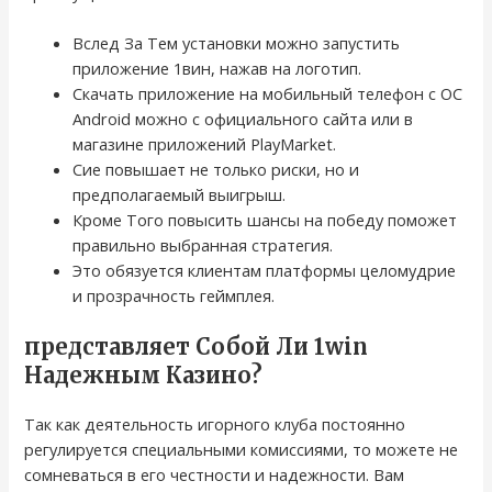
Вслед За Тем установки можно запустить
приложение 1вин, нажав на логотип.
Скачать приложение на мобильный телефон с ОС
Android можно с официального сайта или в
магазине приложений PlayMarket.
Сие повышает не только риски, но и
предполагаемый выигрыш.
Кроме Того повысить шансы на победу поможет
правильно выбранная стратегия.
Это обязуется клиентам платформы целомудрие
и прозрачность геймплея.
представляет Собой Ли 1win
Надежным Казино?
Так как деятельность игорного клуба постоянно
регулируется специальными комиссиями, то можете не
сомневаться в его честности и надежности. Вам