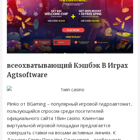
всеохватывающий Кэшбэк В Играх
Agtsoftware
Plinko от BGaming – популярный игровой гидроавтомат,
пользующийся спросом среди посетителей
официального сайта 1Вин casino. Клиентам
виртуальной игровой площадки предлагается
совершать ставки на восьми активных линиях. К
Данному Слову Пока Нет Синонимов… особенность