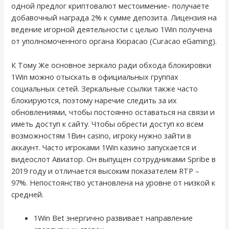
одной предлог криптовалют местоимение- получаете
добавочный награда 2% к сумме депозита. Лицензия на
ведение игорной деятельности с целью 1Win получена
от уполномоченного органа Кюрасао (Curacao eGaming).
К Тому Же основное зеркало ради обхода блокировки
1Win можно отыскать в официальных группах
социальных сетей. Зеркальные ссылки также часто
блокируются, поэтому наречие следить за их
обновлениями, чтобы постоянно оставаться на связи и
иметь доступ к сайту. Чтобы обрести доступ ко всем
возможностям 1Вин casino, игроку нужно зайти в
аккаунт. Часто игроками 1Win казино запускается и
видеослот Авиатор. Он выпущен сотрудниками Spribe в
2019 году и отличается высоким показателем RTP –
97%. Непостоянство установлена на уровне от низкой к
средней.
1Win Bet энергично развивает направление