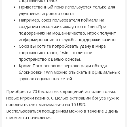
спортивных ставок.
Приветственный приз используется только для
улучшения игрового опыта.
Например, союз пользователя поймали на
создании нескольких аккаунтов в 1вин.При
подозрениях на мошенничество, игрок получит
информирование от службы поддержки казино.
Союз вы хотите попробовать удачу в мире
спортивных ставок, 1win – отличное
пространство с целью основы.
Кроме Того основное зеркало ради обхода
блокировки 1Win можно отыскать в официальных
группах социальных сетей.
Приобрести 70 бесплатных вращений исполин только
новые игроки казино. С Целью активации бонуса нужно
пополнить счет минимально на 15 USD.
Воспользоваться поощрением можно в течение 2 день
с момента начисления.