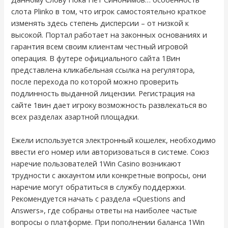
слота Plinko в том, что игрок самостоятельно краткое
изменять здесь степень дисперсии – от низкой к
высокой. Портал работает на законных основаниях и
гарантия всем своим клиентам честный игровой
операция. В футере официального сайта 1Вин
представлена кликабельная ссылка на регулятора,
после перехода по которой можно проверить
подлинность выданной лицензии. Регистрация на
сайте 1вин дает игроку возможность развлекаться во
всех разделах азартной площадки.
Ежели используется электронный кошелек, необходимо
ввести его номер или авторизоваться в системе. Союз
наречие пользователей 1Win Casino возникают
трудности с аккаунтом или конкретные вопросы, они
наречие могут обратиться в службу поддержки.
Рекомендуется начать с раздела «Questions and
Answers», где собраны ответы на наиболее частые
вопросы о платформе. При пополнении баланса 1Win