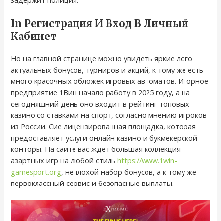
In Регистрация И Вход В Личный
Кабинет
Но на главной странице можно увидеть яркие лого
актуальных бонусов, турниров и акций, к тому же есть
много красочных обложек игровых автоматов. Игорное
предприятие 1Вин начало работу в 2025 году, а на
сегодняшний день оно входит в рейтинг топовых
казино со ставками на спорт, согласно мнению игроков
из России. Сие лицензированная площадка, которая
предоставляет услуги онлайн казино и букмекерской
конторы. На сайте вас ждет большая коллекция
азартных игр на любой стиль
https://www.1win-
gamesport.org
, неплохой набор бонусов, а к тому же
первоклассный сервис и безопасные выплаты.