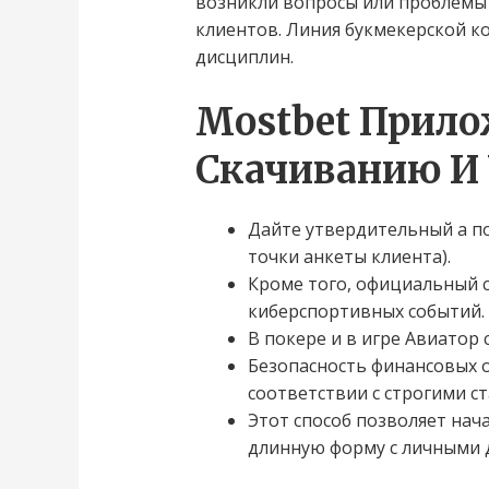
возникли вопросы или проблемы 
клиентов. Линия букмекерской к
дисциплин.
Mostbet Прилож
Скачиванию И 
Дайте утвердительный а п
точки анкеты клиента).
Кроме того, официальный с
киберспортивных событий.
В покере и в игре Авиатор
Безопасность финансовых 
соответствии с строгими с
Этот способ позволяет нач
длинную форму с личными 