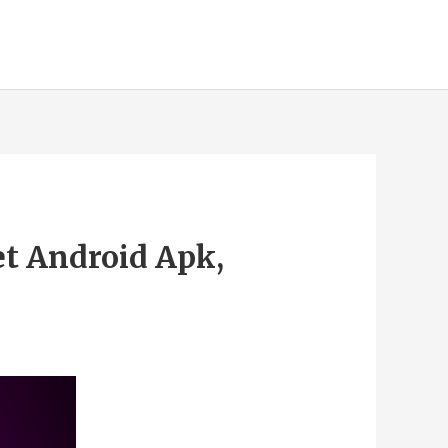
t Android Apk,