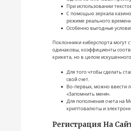
При использовании текстовы
С помощью зеркала казино
режиме реального времени
Особенно выгодные условия 
Поклонники киберспорта могут с
одинаковы, коэффициенты соотве
крикета, но в целом искушенного
Для того чтобы сделать ст
свой счет.
Во-первых, можно ввести ло
«Запомнить меня».
Для пополнения счета на M
криптовалюты и электронн
Регистрация На Сай