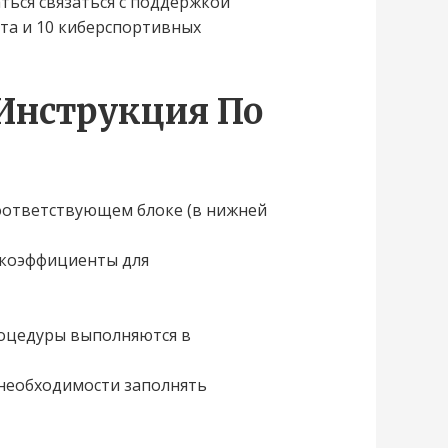
ться связаться с поддержкой
та и 10 киберспортивных
 Инструкция По
оответствующем блоке (в нижней
 коэффициенты для
роцедуры выполняются в
з необходимости заполнять