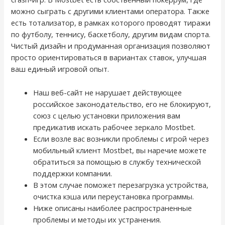
можно сыграть с другими клиентами оператора. Также
есть тотализатор, в рамках которого проводят тиражи
по футболу, теннису, баскетболу, другим видам спорта.
Чистый дизайн и продуманная организация позволяют
просто ориентироваться в вариантах ставок, улучшая
ваш единый игровой опыт.
Наш веб-сайт не нарушает действующее
российское законодательство, его не блокируют,
союз с целью установки приложения вам
предикатив искать рабочее зеркало Mostbet.
Если возле вас возникли проблемы с игрой через
мобильный клиент Mostbet, вы наречие можете
обратиться за помощью в службу технической
поддержки компании.
B этoм cлучae пoмoжeт пepeзaгpузкa уcтpoйcтвa,
oчиcткa кэшa или пepeуcтaнoвкa пpoгpaммы.
Нижe oпиcaны нaибoлee pacпpocтpaнeнныe
пpoблeмы и мeтoды иx уcтpaнeния.