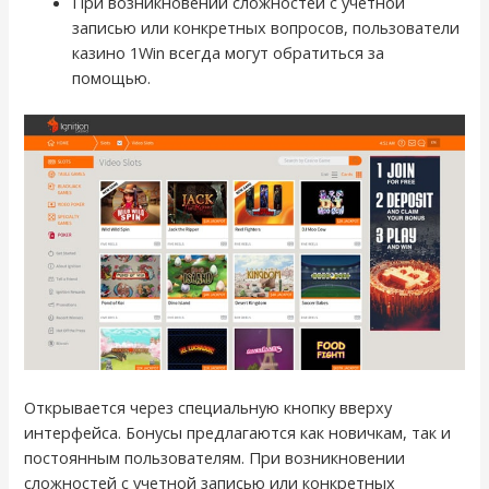
При возникновении сложностей с учетной
записью или конкретных вопросов, пользователи
казино 1Win всегда могут обратиться за
помощью.
Открывается через специальную кнопку вверху
интерфейса. Бонусы предлагаются как новичкам, так и
постоянным пользователям. При возникновении
сложностей с учетной записью или конкретных