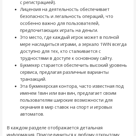
с регистрацией).
Лицензия на деятельность обеспечивает
безопасность и легальность операций, что
особенно важно для пользователей,
предпочитающих играть на деньги.
Это место, где каждый игрок может в полной
мере насладиться играми, а зеркало 1WIN всегда
доступно для тех, кто сталкивается с
трудностями в доступе к основному сайту.
Букмекер старается обеспечить высокий уровень
сервиса, предлагая различные варианты
транзакций.
Эта букмекерская контора, часто известная под
именем 1вин или ван вин, предлагает своим
пользователям широкие возможности для
окунания в мир ставок на спорт и игровых
автоматов.
В каждом разделе отображается детальная
информация. Присоединиться к любому открытому