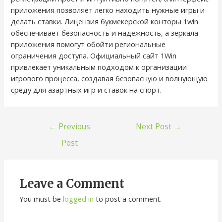
приложения позволяет легко находить нужные игры и
делать ставки. Лицензия букмекерской конторы 1win
обеспечивает безопасность и надежность, а зеркала
приложения помогут обойти региональные
ограничения доступа. Официальный сайт 1Win
привлекает уникальным подходом к организации
игрового процесса, создавая безопасную и волнующую
среду для азартных игр и ставок на спорт.
←
Previous
Next Post
→
Post
Leave a Comment
You must be
logged in
to post a comment.