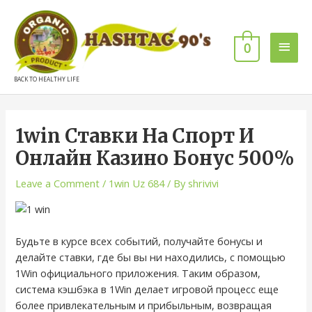
0
BACK TO HEALTHY LIFE
1win Ставки На Спорт И
Онлайн Казино Бонус 500%
Leave a Comment
/
1win Uz 684
/ By
shrivivi
Будьте в курсе всех событий, получайте бонусы и
делайте ставки, где бы вы ни находились, с помощью
1Win официального приложения. Таким образом,
система кэшбэка в 1Win делает игровой процесс еще
более привлекательным и прибыльным, возвращая