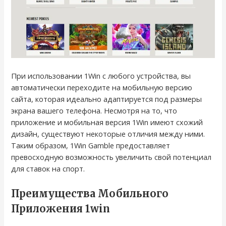
При использовании 1Win с любого устройства, вы
автоматически переходите на мобильную версию
сайта, которая идеально адаптируется под размеры
экрана вашего телефона. Несмотря на то, что
приложение и мобильная версия 1Win имеют схожий
дизайн, существуют некоторые отличия между ними.
Таким образом, 1Win Gamble предоставляет
превосходную возможность увеличить свой потенциал
для ставок на спорт.
Преимущества Мобильного
Приложения 1win