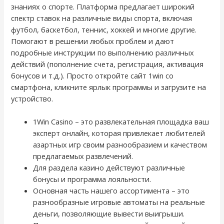
знаниях о спорте. Платформа предлагает широкий
спектр ставок на различные виды спорта, включая
футбол, баскетбол, теннис, хоккей и многие другие.
Помогают в решении любых проблем и дают
подробные инструкции по выполнению различных
действий (пополнение счета, регистрация, активация
бонусов и т.д.). Просто откройте сайт 1win со
смартфона, кликните ярлык программы и загрузите на
устройство.
1Win Casino – это развлекательная площадка ваш
эксперт онлайн, которая привлекает любителей
азартных игр своим разнообразием и качеством
предлагаемых развлечений.
Для раздела казино действуют различные
бонусы и программа лояльности.
Основная часть нашего ассортимента – это
разнообразные игровые автоматы на реальные
деньги, позволяющие вывести выигрыши.