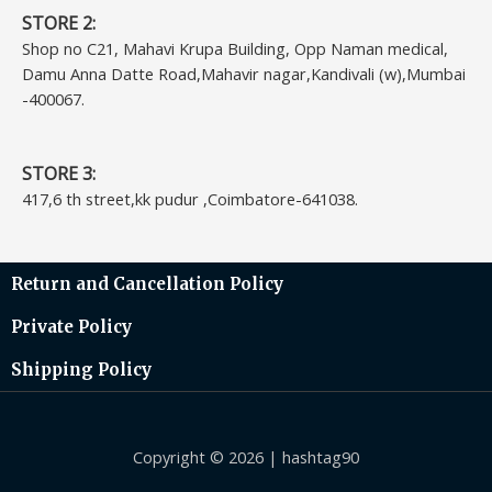
STORE 2:
Shop no C21, Mahavi Krupa Building, Opp Naman medical,
Damu Anna Datte Road,Mahavir nagar,Kandivali (w),Mumbai
-400067.
STORE 3:
417,6 th street,kk pudur ,Coimbatore-641038.
Return and Cancellation Policy
Private Policy
Shipping Policy
Copyright © 2026 | hashtag90