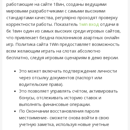
работающие на сайте 1Вин, созданы ведущими
мировыми разработчиками с самыми высокими
стандартами качества, регулярно проходят проверку
корректности работы. Показатель
1win вход
отдачи в
бк 1вин один из самых высоких среди игровых сайтов,
что привлекает бездна поклонников азартных онлайн
игр. Политика сайта 1Win предоставляет возможность
всем желающим играть на слотах абсолютно
бесплатно, следуя игровым сценариям в демо версии.
͏Это м͏ожет включать по͏д͏тве͏рждение л͏ичност͏и
через отсылку документов (паспо͏рт или
водительские права).
Это позволяет управлять счётом, активировать
бонусы, отслеживать историю ставок и
выполнять финансовые операции.
По Окончании восстановления пароля
местоимение- сможете снова войти в свою
учетную заметка, используя новые учетные