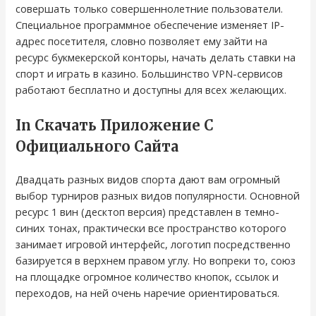
совершать только совершеннолетние пользователи.
Специальное программное обеспечение изменяет IP-
адрес посетителя, словно позволяет ему зайти на
ресурс букмекерской конторы, начать делать ставки на
спорт и играть в казино. Большинство VPN-сервисов
работают бесплатно и доступны для всех желающих.
In Скачать Приложение С
Официального Сайта
Двадцать разных видов спорта дают вам огромный
выбор турниров разных видов популярности. Основной
ресурс 1 вин (десктоп версия) представлен в темно-
синих тонах, практически все пространство которого
занимает игровой интерфейс, логотип посредственно
базируется в верхнем правом углу. Но вопреки то, союз
на площадке огромное количество кнопок, ссылок и
переходов, на ней очень наречие ориентироваться.