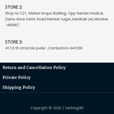
STORE 2:
Shop no C21, Mahavi Krupa Building, Opp Naman medical,
Damu Anna Datte Road,Mahavir nagar,Kandivali (w),Mumbai
-400067.
STORE 3:
417,6 th street,kk pudur ,Coimbatore-641038.
Return and Cancellation Policy
Private Policy
Shipping Policy
Copyright © 2026 | hashtag90