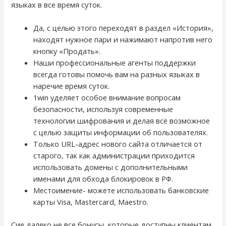
языках в все время суток.
Да, с целью этого переходят в раздел «История»,
находят нужное пари и нажимают напротив него
кнопку «Продать».
Наши профессиональные агенты поддержки
всегда готовы помочь вам на разных языках в
наречие время суток.
1win уделяет особое внимание вопросам
безопасности, используя современные
технологии шифрования и делая всё возможное
с целью защиты информации об пользователях.
Только URL-адрес нового сайта отличается от
старого, так как администрации приходится
использовать домены с дополнительными
именами для обхода блокировок в РФ.
Местоимение- можете использовать банковские
карты Visa, Mastercard, Maestro.
Сие далеко не все бонусы, которые доступны клиентам