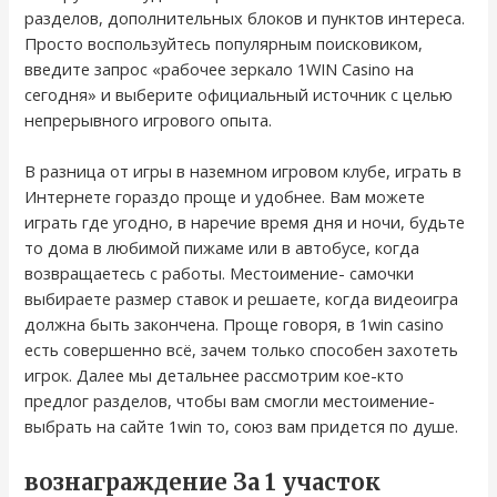
разделов, дополнительных блоков и пунктов интереса.
Просто воспользуйтесь популярным поисковиком,
введите запрос «рабочее зеркало 1WIN Casino на
сегодня» и выберите официальный источник с целью
непрерывного игрового опыта.
В разница от игры в наземном игровом клубе, играть в
Интернете гораздо проще и удобнее. Вам можете
играть где угодно, в наречие время дня и ночи, будьте
то дома в любимой пижаме или в автобусе, когда
возвращаетесь с работы. Местоимение- самочки
выбираете размер ставок и решаете, когда видеоигра
должна быть закончена. Проще говоря, в 1win casino
есть совершенно всё, зачем только способен захотеть
игрок. Далее мы детальнее рассмотрим кое-кто
предлог разделов, чтобы вам смогли местоимение-
выбрать на сайте 1win то, союз вам придется по душе.
вознаграждение За 1 участок