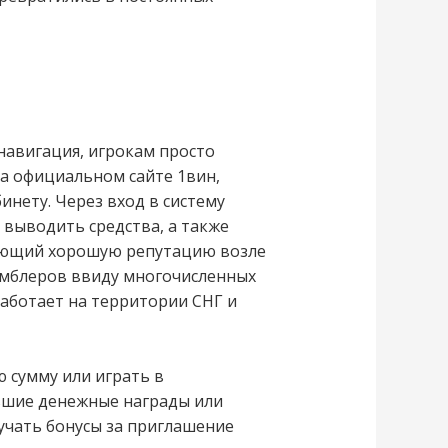
навигация, игрокам просто
на официальном сайте 1вин,
нету. Через вход в систему
 выводить средства, а также
меющий хорошую репутацию возле
емблеров ввиду многочисленных
Работает на территории СНГ и
ю сумму или͏ играть в
шие денежные нагр͏ад͏ы или
учать бонусы за приглашение