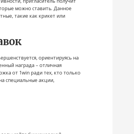
тивности, пригласитель получит
͏торые можно ставить. Данное
т͏ные, такие как кри͏кет или
авок
вершенствуется, ориентируясь на
нный награда – отличная
жка от 1win ради тех, кто только
 на специальные акции,