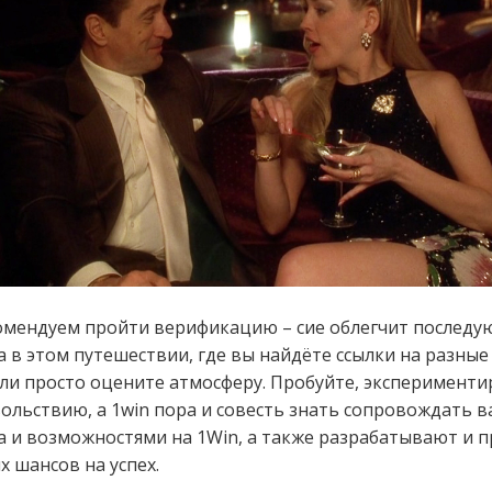
мендуем пройти верификацию – сие облегчит последую
а в этом путешествии, где вы найдёте ссылки на разные
ли просто оцените атмосферу. Пробуйте, эксперименти
вольствию, а 1win пора и совесть знать сопровождать в
 и возможностями на 1Win, а также разрабатывают и 
х шансов на успех.