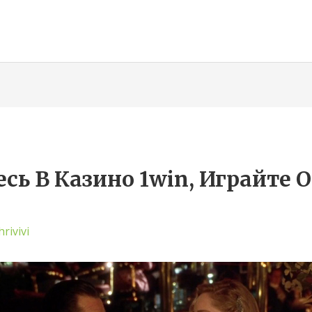
сь В Казино 1win, Играйте 
hrivivi