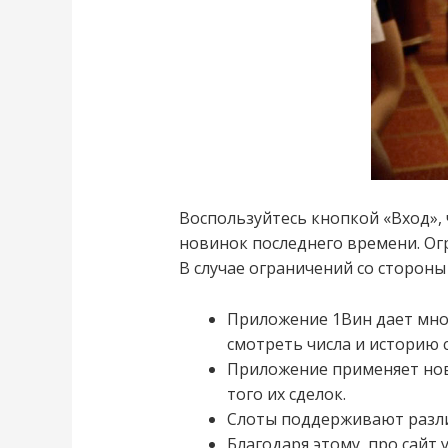
Воспользуйтесь кнопкой «Вход», 
новинок последнего времени. Ог
В случае ограничений со сторон
Приложе͏ние 1Вин͏ дает мно
смотрет͏ь͏ ͏числа и историю ͏
Приложе͏ние применяет нов
того их сдел͏ок.
Слоты поддерживают разли
Благодаря этому, про сайт