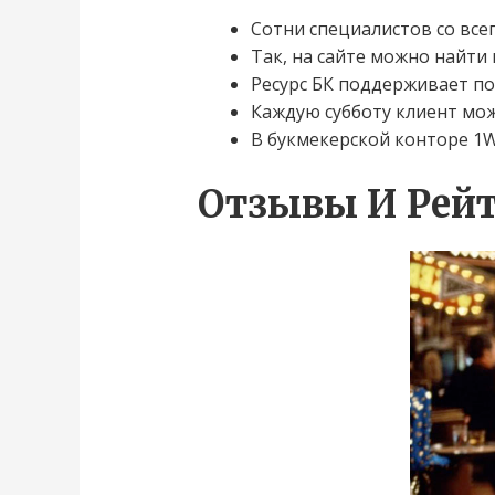
Сотни специалистов со все
Так, на сайте можно найти
Ресурс БК поддерживает п
Каждую субботу клиент мож
В букмекерской конторе 1W
Отзывы И Рейт