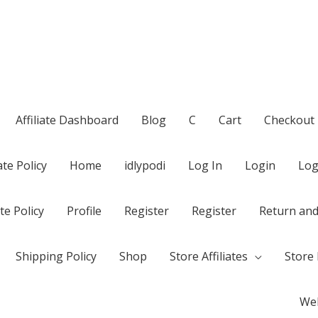
Affiliate Dashboard
Blog
C
Cart
Checkout
te Policy
Home
idlypodi
Log In
Login
Log
te Policy
Profile
Register
Register
Return and
Shipping Policy
Shop
Store Affiliates
Store 
Wel