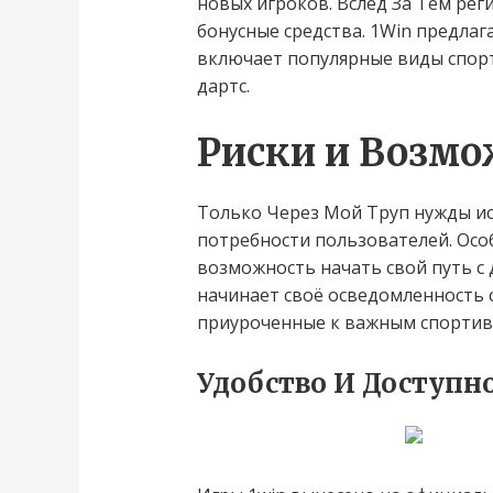
новых игроков. Вслед За Тем рег
бонусные средства. 1Win предл͏а
включа͏ет популярные виды͏ спорта
дартс͏.
Риски ͏и Возм
Только Через Мой Труп нужды иск
потребности пользователей. Ос
возможность начать свой путь с 
начинает своё осведомленность с
приуроченные к важным спортивн
Удобство И Доступн