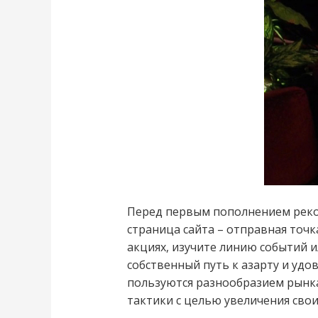
Перед первым пополнением реко
страница сайта – отправная точк
акциях, изучите линию событий и
собственный путь к азарту и удо
пользуются разнообразием рынка
тактики с целью увеличения свои