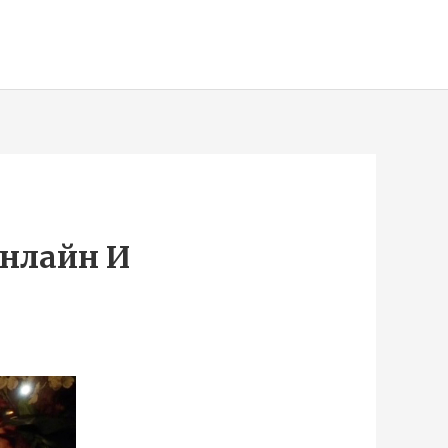
Онлайн И