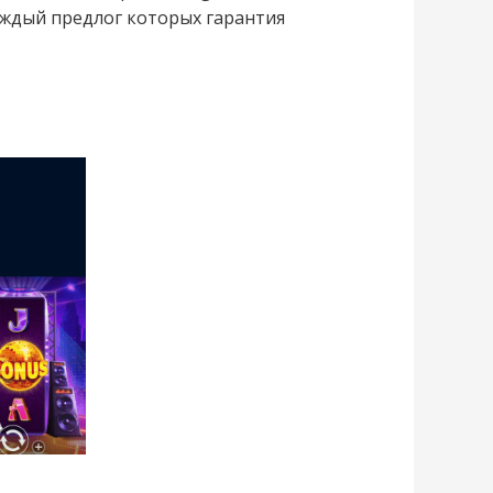
аждый предлог которых гарантия