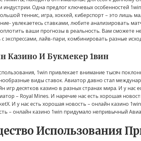
 индустрии. Одна предлог ключевых особенностей 1wi
ольшой теннис, игра, хоккей, киберспорт – это лишь ма
ие- увлекаетесь ставками, любите анализировать мат
оплотить ваши прогнозы в реальность. Вам сможете н
 с экспрессами, лайв-пари, комбинировать разные исхо
н Казино И Букмекер 1вин
использования, 1win привлекает внимание тысяч покл
знообразные виды ставок. Авиатор давно стал междунар
 игр десятков казино в разных странах мира. И у нас 
атор – Royal Mines. И наречие нас есть хорошая новост
etX. И у нас есть хорошая новость – онлайн казино 1w
ость – онлайн казино 1win придумало непривычный Авиат
щество Использования П