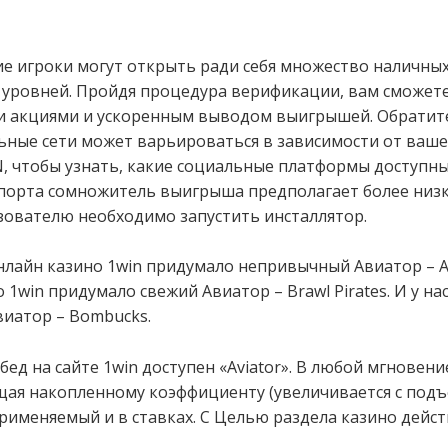
ие игроки могут открыть ради себя множество наличных 
х уровней. Пройдя процедура верификации, вам сможет
и акциями и ускоренным выводом выигрышей. Обратите
ьные сети может варьироваться в зависимости от ваше
, чтобы узнать, какие социальные платформы доступны
порта сомножитель выигрыша предполагает более низки
ьзователю необходимо запустить инсталлятор.
онлайн казино 1win придумало непривычный Авиатор – Anu
1win придумало свежий Авиатор – Brawl Pirates. И у на
виатор – Bombucks.
д на сайте 1win доступен «Aviator». В любой мгновен
щая накопленному коэффициенту (увеличивается с подъё
применяемый и в ставках. С Целью раздела казино дейс