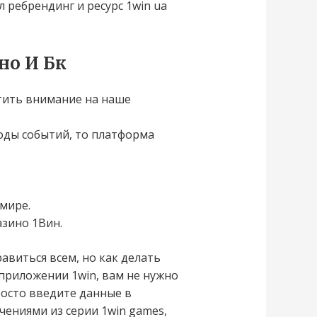
 ребрендинг и ресурс 1win ua
но И Бк
тить внимание на наше
оды событий, то платформа
мире.
азино 1Вин.
виться всем, но как делать
 приложении 1win, вам не нужно
росто введите данные в
чениями из серии 1win games,