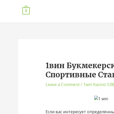
0
1вин Букмекерс
Спортивные Ста
Leave a Comment
/
1win Kazino 538
Если вас интересует определённы