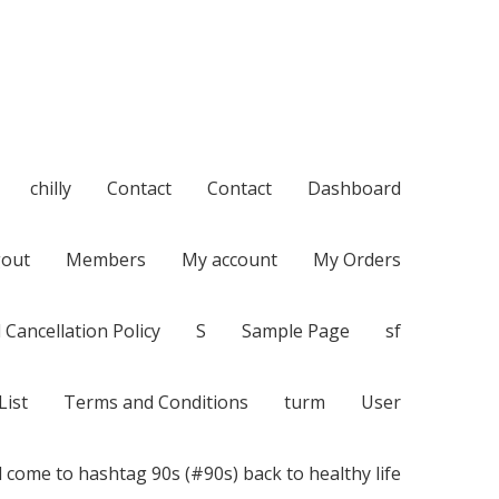
chilly
Contact
Contact
Dashboard
out
Members
My account
My Orders
 Cancellation Policy
S
Sample Page
sf
List
Terms and Conditions
turm
User
 come to hashtag 90s (#90s) back to healthy life