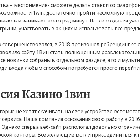
тва – местоимение- сможете делать ставки со смартфо
возможности 1win, достаточно пройти несложную проц
авыков и занимает всего ряд минут. После создания учё
грыши, участвовать в акциях и использовать все пред
о совершенствовался, в 2018 произошел ребрендинг со 
озволило сайту 1Вин стать полноценным развлекатель
Все новинки собраны в отдельном разделе, это и мульт
ди входа любым способом потребуется просто перейти 
сия Казино 1вин
орые не хотят скачивать на свое устройство вспомогат
 сервиса. Наша компания основания свою работу в 2016 
 Однако сперва веб-сайт распологал довольно огранич
рской конторы. Все желающие могли присоединиться к 