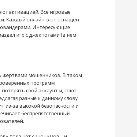
лог активацией. Все игровые
ки. Каждый онлайн слот оснащен
провайдерами. Интересующие
аздел игр с джекпотами (в нем
сь жертвами мошенников. В таком
проверенных программ.
 потерять свой аккаунт и, союз
едлагая разные к данному слову
ит из-за высокой безопасности и
спечивает беспрепятственный
ователей.
ову пока нет синонимов… и