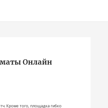
оматы Онлайн
тч. Кроме того, площадка гибко