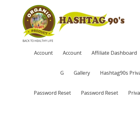
BACK TO HEALTHY LIFE
Account
Account
Affiliate Dashboard
G
Gallery
Hashtag90s Priva
Password Reset
Password Reset
Priva