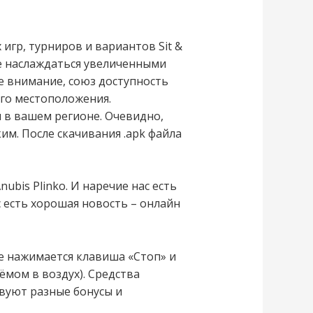
игр, турниров и вариантов Sit &
е наслаждаться увеличенными
 внимание, союз доступность
го местоположения.
 в вашем регионе. Очевидно,
м. После скачивания .apk файла
bis Plinko. И наречие нас есть
с есть хорошая новость – онлайн
ие нажимается клавиша «Стоп» и
мом в воздух). Средства
твуют разные бонусы и