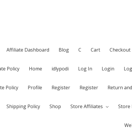
Affiliate Dashboard
Blog
C
Cart
Checkout
te Policy
Home
idlypodi
Log In
Login
Log
te Policy
Profile
Register
Register
Return and
Shipping Policy
Shop
Store Affiliates
Store 
Wel