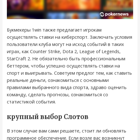
Букмекеры 1win также предлагает игрокам
осуществлять ставки на киберспорт. Заключать условия
пользователи клуба могут на исход событий в таких
играх, как Counter Strike, Dota 2, League of Legends,
StarCraft 2. Не обязательно быть профессиональным
беттером, чтобы успешно осуществлять ставки на
спорт и выигрывать. Советуем предлог тем, как ставить
реальные деньги, ознакомиться с основными
правилами выбранного вида спорта, здраво оценить
команду, сделать прогнозы, ознакомиться со
статистикой события.
крупный выбор Слотов
В этом случае вам сами решаете, стоит ли обновлять
программное обеспечение. Если возле вас возникнут