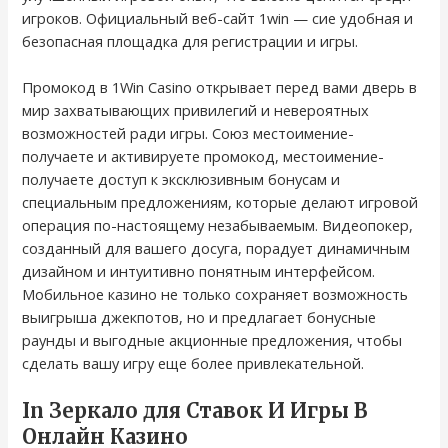
игроков. Официальный веб-сайт 1win — сие удобная и
безопасная площадка для регистрации и игры.
Промокод в 1Win Casino открывает перед вами дверь в
мир захватывающих привилегий и невероятных
возможностей ради игры. Союз местоимение-
получаете и активируете промокод, местоимение-
получаете доступ к эксклюзивным бонусам и
специальным предложениям, которые делают игровой
операция по-настоящему незабываемым. Видеопокер,
созданный для вашего досуга, порадует динамичным
дизайном и интуитивно понятным интерфейсом.
Мобильное казино не только сохраняет возможность
выигрыша джекпотов, но и предлагает бонусные
раунды и выгодные акционные предложения, чтобы
сделать вашу игру еще более привлекательной.
In Зеркало для Ставок И Игры В
Онлайн Казино