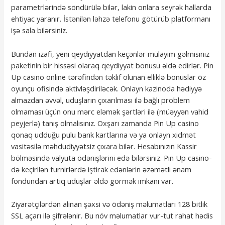
parametrlərində söndürülə bilər, lakin onlara seyrək hallarda
ehtiyac yaranır. İstənilən ləhzə telefonu götürüb platformanı
işə sala bilərsiniz.
Bundan izafi, yeni qeydiyyatdan keçənlər mülayim gəlmisiniz
paketinin bir hissəsi olaraq qeydiyyat bonusu əldə edirlər. Pin
Up casino online tərəfindən təklif olunan elliklə bonuslar öz
oyunçu ofisində aktivləşdiriləcək. Onlayn kazinoda hədiyyə
almazdan əvvəl, uduşların çıxarılması ilə bağlı problem
olmaması üçün onu mərc eləmək şərtləri ilə (müəyyən vahid
peyjerlə) tanış olmalısınız. Oxşarı zamanda Pin Up casino
qonaq udduğu pulu bank kartlarına və ya onlayn xidmət
vasitəsilə məhdudiyyətsiz çıxara bilər. Hesabınızın Kassir
bölməsində valyuta ödənişlərini edə bilərsiniz. Pin Up casino-
də keçirilən turnirlərdə iştirak edənlərin əzəmətli ənam
fondundan artıq uduşlar əldə görmək imkanı var.
Ziyarətçilərdən alınan şəxsi və ödəniş məlumatları 128 bitlik
SSL açarı ilə şifrələnir. Bu növ məlumatlar vur-tut rahat hədis