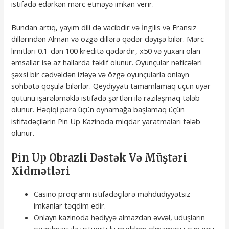
istifadə edərkən mərc etməyə imkan verir.
Bundan artıq, yayım dili də vacibdir və İngilis və Fransız
dillərindən Alman və özgə dillərə qədər dəyişə bilər. Mərc
limitləri 0.1-dən 100 kreditə qədərdir, x50 və yuxarı olan
əmsallar isə az hallarda təklif olunur. Oyunçular nəticələri
şəxsi bir cədvəldən izləyə və özgə oyunçularla onlayn
söhbətə qoşula bilərlər. Qeydiyyatı tamamlamaq üçün uyar
qutunu işarələməklə istifadə şərtləri ilə razılaşmaq tələb
olunur. Həqiqi para üçün oynamağa başlamaq üçün
istifadəçilərin Pin Up Kazinoda miqdar yaratmaları tələb
olunur.
Pin Up Obrazli Dəstək Və Müştəri
Xidmətləri
Casino proqramı istifadəçilərə məhdudiyyətsiz
imkanlar təqdim edir.
Onlayn kazinoda hədiyyə almazdan əvvəl, uduşların
çıxarılması ilə üstüörtülü problem olmaması üçün onu