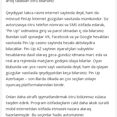
artıq tələbləri ötrü bilərsiniz.
Qeydiyyat təkcə rəsmi internet saytında deyil, həm də
mövcud PinUp İnternet güzgüləri vasitəsilə mümkündür. Siz
avtorizasiya ötrü telefon nömrəsi və SMS istifadə edərək,
“Pin Up” xidmətinə giriş və parol olmadan iç ola bilərsiniz.
Bundan izafi qonaqlar VK, Facebook və ya Google hesabları
vasitəsilə Pin-Up casino saytında hesabı aktivləşdirə
biləcəklər. Pin-Up AZ saytının ziyarətçiləri subyektiv
hesablarına daxil olaraq gecə-gündüz idmana mərc edə və
real ara rejimində matçların gedişini izləyə bilərlər. Oyun
klubunda var-yox rəsmi sayt vasitəsilə deyil, həm də işləyən
güzgülər vasitəsilə qeydiyyatdan keçə bilərsiniz. Pin Up
Azerbaijan – son illərdə ölkədə ən çox seçilən onlayn
oyuncaq platformalarından biridir.
Onları daha ətraflı qiymətləndirmək ötrü bölünməz xülasə
təqdim edirik. Proqram istifadəçilərin cəld daha əksik sürətli
mobil internetdən istifadə etməsini nəzərə alaraq
hazırlanmışdır. Bu seçimlər hədis avtomatının