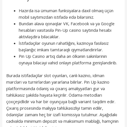
Hazırda isə ümumən funksiyalara daxil olmaq üçün
mobil saytımızdan istifadə edə bilərsiniz.
Bundan əlavə qonaqlar VK, Facebook və ya Google
hesabları vasitəsilə Pin-Up casino saytında hesabı
aktivləşdirə biləcəklər.
İstifadəçilər oyunun rahatlığını, kazinoya fasiləsiz
başlanğıc imkanı təmtəraqlı qiymətləndirirlər.
Pin Up Casino artıq daha ən ölkənin sakinlərinin
oynaya biləcəyi vahid onlayn platforma genişləndirib.
Burada istifadəçilər slot oyunları, canlı kazino, idman
mərcləri və turnirlərdən yararlana bilirlər. Pin Up kazino
platformasında ödəniş və çıxarış əməliyyatları gur və
təhlükəsiz şəkildə həyata keçirilir. Ödəmə metodları
çoxçeşidlidir və hər bir oyunçuya bağlı variant təqdim edir.
Çıxarış prosesində maliyyə təhlükəsizliyi təmin edilir,
ödənişlər zamanı heç bir izafi komissiya tutulmur. Aşağıdakı
cədvəldə minimum depozit və maksimum məbləği, həmçinin