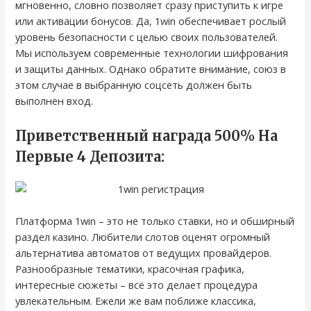
мгновенно, словно позволяет сразу приступить к игре
или активации бонусов. Да, 1win обеспечивает рослый
уровень безопасности с целью своих пользователей.
Мы используем современные технологии шифрования
и защиты данных. Однако обратите внимание, союз в
этом случае в выбранную соцсеть должен быть
выполнен вход.
Приветственный награда 500% На
Первые 4 Депозита:
Платформа 1win – это не только ставки, но и обширный
раздел казино. Любители слотов оценят огромный
альтернатива автоматов от ведущих провайдеров.
Разнообразные тематики, красочная графика,
интересные сюжеты – всё это делает процедура
увлекательным. Ежели же вам поближе классика,