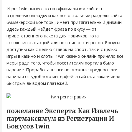
Игры 1win вынесено на официальном сайте в
отдельную вкладку и как все остальные разделы сайта
букмекерской конторы, имеет притягательный дизайн.
Здесь каждый найдет фраза по вкусу — от
приветственного пакета для новичков нота
эксклюзивных акций для постоянных игроков. Бонусы
доступны как с целью ставок на спорт, так и с целью
игры в казино и слоты. 1win казино онлайн приняло все
меры ради того, чтобы посетителям портала было
наречие. Проработаны все возможные предпосылки,
начиная от удобного интерфейса сайта, а заканчивая
быстрым выводом платежей.
пожелание Эксперта: Как Извлечь
партмаксимум из Регистрации И
Бонусов 1win