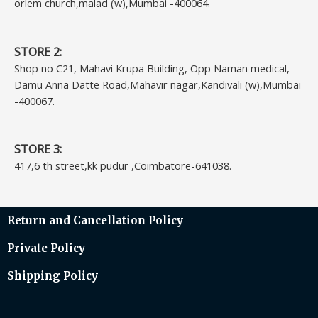
orlem church,malad (w),Mumbai -400064.
STORE 2:
Shop no C21, Mahavi Krupa Building, Opp Naman medical,
Damu Anna Datte Road,Mahavir nagar,Kandivali (w),Mumbai
-400067.
STORE 3:
417,6 th street,kk pudur ,Coimbatore-641038.
Return and Cancellation Policy
Private Policy
Shipping Policy