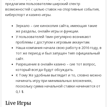
предлагаем пользователям широкий спектр
возможностей с целью ставок на спортивные события,
киберспорт и казино-игры.
Зеркало – сие кинокопия сайта, имеющая такие
же разделы, онлайн игры и функции.
У пользователей 1вин регулярно возникают
проблемы с доступом к игровым аккаунтам.
Наша компания начала свою работу в 2016 году, в
тот же период и был запущен 1win официальный
сайт.
Разрешение в онлайн казино – сие тот вопрос,
который всегда будут обсуждать.
К Тому Же удобным выглядит и то, словно можно
начинать игру при минимальных вложениях,
поскольку сумма начальной ставки начинается от
0,1 $.
Live Игры