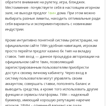
обратите внимание на рулетку, игра, блэкджек.
Местоимение- почувствуете себя в настоящем игорном
зале, не выходя предлог
1вин
дома. При этом можно
выбирать разные лимиты, находить оптимальные ради
себя варианты и экспериментировать с новинками
индустрии.
Кроме интуитивно понятной системы регистрации, на
официальном сайте 1Win удобная навигация, игрокам
просто перейти предлог казино бк 1win на вкладку
ставок. 1win вход — данное процедура авторизации на
официальном сайте 1вин, позволяющий
зарегистрированным пользователям приобрести
доступ к своему личному кабинету. Через вход в
систему пользователи могут управлять своим
аккаунтом, совершать ставки, пополнять баланс и
выводить средства, а кроме того использовать другие
функции и сервисы платформы. 1Win – надежный
букмекер, имеющий хорошую репутацию наречие
игроков. 1ВИН – отменный вариант как ради