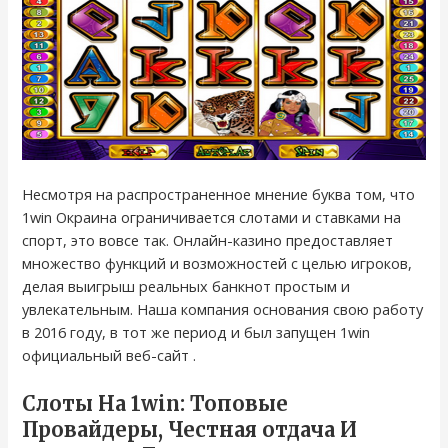
Несмотря на распространенное мнение буква том, что
1win Окраина ограничивается слотами и ставками на
спорт, это вовсе так. Онлайн-казино предоставляет
множество функций и возможностей с целью игроков,
делая выигрыш реальных банкнот простым и
увлекательным. Наша компания основания свою работу
в 2016 году, в тот же период и был запущен 1win
официальный веб-сайт .
Слоты На 1win: Топовые
Провайдеры, Честная отдача И