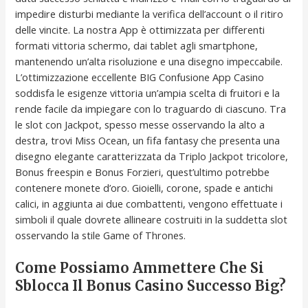
impedire disturbi mediante la verifica dell’account o il ritiro
delle vincite. La nostra App è ottimizzata per differenti
formati vittoria schermo, dai tablet agli smartphone,
mantenendo un’alta risoluzione e una disegno impeccabile.
L’ottimizzazione eccellente BIG Confusione App Casino
soddisfa le esigenze vittoria un’ampia scelta di fruitori e la
rende facile da impiegare con lo traguardo di ciascuno. Tra
le slot con Jackpot, spesso messe osservando la alto a
destra, trovi Miss Ocean, un fifa fantasy che presenta una
disegno elegante caratterizzata da Triplo Jackpot tricolore,
Bonus freespin e Bonus Forzieri, quest’ultimo potrebbe
contenere monete d’oro. Gioielli, corone, spade e antichi
calici, in aggiunta ai due combattenti, vengono effettuate i
simboli il quale dovrete allineare costruiti in la suddetta slot
osservando la stile Game of Thrones.
Come Possiamo Ammettere Che Si
Sblocca Il Bonus Casino Successo Big?