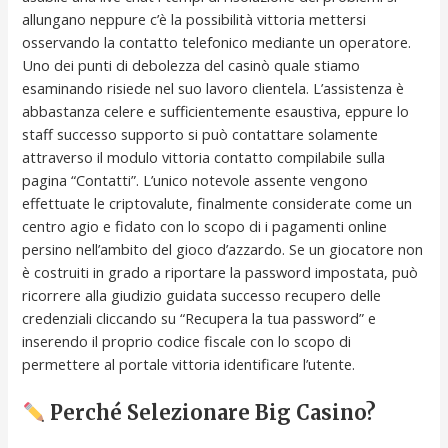
allungano neppure c’è la possibilità vittoria mettersi
osservando la contatto telefonico mediante un operatore.
Uno dei punti di debolezza del casinò quale stiamo
esaminando risiede nel suo lavoro clientela. L’assistenza è
abbastanza celere e sufficientemente esaustiva, eppure lo
staff successo supporto si può contattare solamente
attraverso il modulo vittoria contatto compilabile sulla
pagina “Contatti”. L’unico notevole assente vengono
effettuate le criptovalute, finalmente considerate come un
centro agio e fidato con lo scopo di i pagamenti online
persino nell’ambito del gioco d’azzardo. Se un giocatore non
è costruiti in grado a riportare la password impostata, può
ricorrere alla giudizio guidata successo recupero delle
credenziali cliccando su “Recupera la tua password” e
inserendo il proprio codice fiscale con lo scopo di
permettere al portale vittoria identificare l’utente.
Perché Selezionare Big Casino?