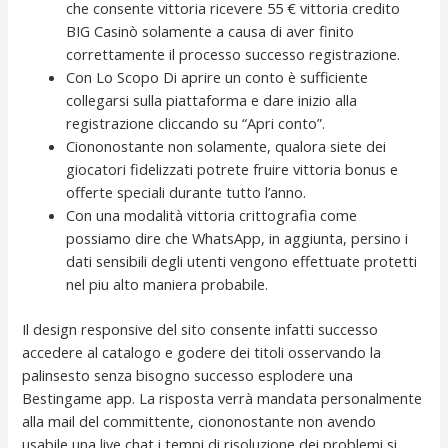
che consente vittoria ricevere 55 € vittoria credito
BIG Casinò solamente a causa di aver finito
correttamente il processo successo registrazione.
Con Lo Scopo Di aprire un conto è sufficiente
collegarsi sulla piattaforma e dare inizio alla
registrazione cliccando su “Apri conto”.
Ciononostante non solamente, qualora siete dei
giocatori fidelizzati potrete fruire vittoria bonus e
offerte speciali durante tutto l’anno.
Con una modalità vittoria crittografia come
possiamo dire che WhatsApp, in aggiunta, persino i
dati sensibili degli utenti vengono effettuate protetti
nel piu alto maniera probabile.
Il design responsive del sito consente infatti successo
accedere al catalogo e godere dei titoli osservando la
palinsesto senza bisogno successo esplodere una
Bestingame app. La risposta verrà mandata personalmente
alla mail del committente, ciononostante non avendo
usabile una live chat i tempi di risoluzione dei problemi si