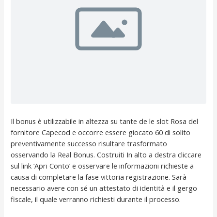
Il bonus è utilizzabile in altezza su tante de le slot Rosa del
fornitore Capecod e occorre essere giocato 60 di solito
preventivamente successo risultare trasformato
osservando la Real Bonus. Costruiti In alto a destra cliccare
sul link ‘Apri Conto’ e osservare le informazioni richieste a
causa di completare la fase vittoria registrazione. Sarà
necessario avere con sé un attestato di identità e il gergo
fiscale, il quale verranno richiesti durante il processo.