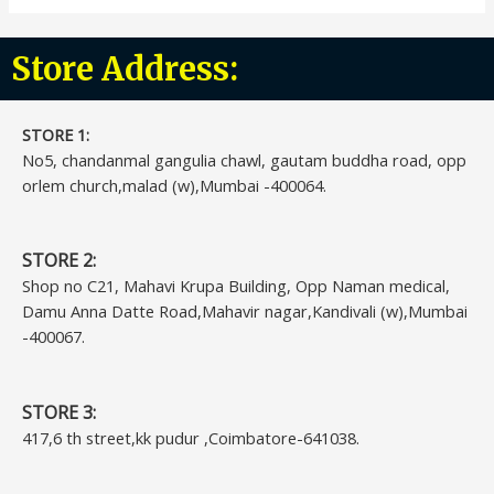
Store Address:
STORE 1:​
No5, chandanmal gangulia chawl, gautam buddha road, opp
orlem church,malad (w),Mumbai -400064.
STORE 2:
Shop no C21, Mahavi Krupa Building, Opp Naman medical,
Damu Anna Datte Road,Mahavir nagar,Kandivali (w),Mumbai
-400067.
STORE 3:
417,6 th street,kk pudur ,Coimbatore-641038.