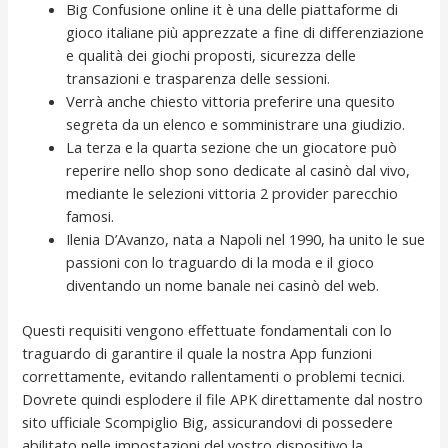
Big Confusione online it è una delle piattaforme di
gioco italiane più apprezzate a fine di differenziazione
e qualità dei giochi proposti, sicurezza delle
transazioni e trasparenza delle sessioni.
Verrà anche chiesto vittoria preferire una quesito
segreta da un elenco e somministrare una giudizio.
La terza e la quarta sezione che un giocatore può
reperire nello shop sono dedicate al casinò dal vivo,
mediante le selezioni vittoria 2 provider parecchio
famosi.
Ilenia D’Avanzo, nata a Napoli nel 1990, ha unito le sue
passioni con lo traguardo di la moda e il gioco
diventando un nome banale nei casinò del web.
Questi requisiti vengono effettuate fondamentali con lo
traguardo di garantire il quale la nostra App funzioni
correttamente, evitando rallentamenti o problemi tecnici.
Dovrete quindi esplodere il file APK direttamente dal nostro
sito ufficiale Scompiglio Big, assicurandovi di possedere
abilitato nelle impostazioni del vostro dispositivo la