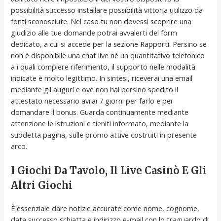
possibilità successo installare possibilità vittoria utilizzo da
fonti sconosciute. Nel caso tu non dovessi scoprire una
giudizio alle tue domande potrai avvalerti del form
dedicato, a cui si accede per la sezione Rapporti. Persino se
non è disponibile una chat live né un quantitativo telefonico
a i quali compiere riferimento, il supporto nelle modalità
indicate è molto legittimo. In sintesi, riceverai una email
mediante gli auguri e ove non hai persino spedito il
attestato necessario avrai 7 giorni per farlo e per
domandare il bonus. Guarda continuamente mediante
attenzione le istruzioni e tieniti informato, mediante la
suddetta pagina, sulle promo attive costruiti in presente
arco.
I Giochi Da Tavolo, Il Live Casinò E Gli
Altri Giochi
È essenziale dare notizie accurate come nome, cognome,
data successo schiatta e indirizzo e-mail con lo traguardo di